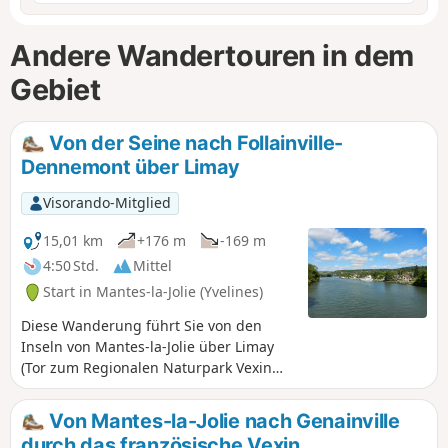
Andere Wandertouren in dem
Gebiet
Von der Seine nach Follainville-
Dennemont über Limay
Visorando-Mitglied
15,01 km
+176 m
-169 m
4:50 Std.
Mittel
Start in Mantes-la-Jolie (Yvelines)
Diese Wanderung führt Sie von den
Inseln von Mantes-la-Jolie über Limay
(Tor zum Regionalen Naturpark Vexin
Français) nach Follainville-Dennemont.
Sie wandern entlang der Seine und
Von Mantes-la-Jolie nach Genainville
durchqueren Wälder und Felder. Sie
durch das französische Vexin