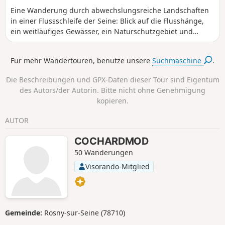
Eine Wanderung durch abwechslungsreiche Landschaften
in einer Flussschleife der Seine: Blick auf die Flusshänge,
ein weitläufiges Gewässer, ein Naturschutzgebiet und
Vogelbeobachtungsstationen, Ackerland und zum
Abschluss ein angenehmer Spaziergang durch den Bois de
Für mehr Wandertouren, benutze unsere
Suchmaschine
.
la Garenne.
Die Beschreibungen und GPX-Daten dieser Tour sind Eigentum
des Autors/der Autorin. Bitte nicht ohne Genehmigung
kopieren.
AUTOR
COCHARDMOD
50 Wanderungen
Visorando-Mitglied
Gemeinde:
Rosny-sur-Seine (78710)