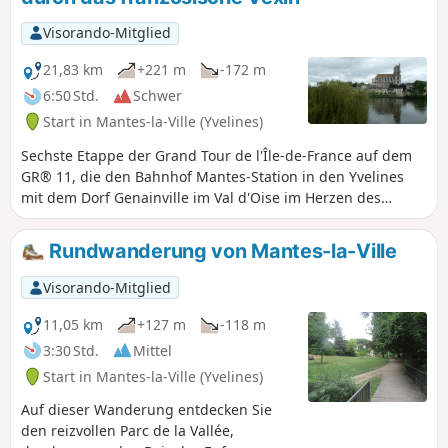
entdecken schöne Aussichtspunkte,
insbesondere auf Mantes und seine
Visorando-Mitglied
Stiftskirche.
21,83 km
+221 m
-172 m
6:50 Std.
Schwer
Start in Mantes-la-Ville (Yvelines)
Sechste Etappe der Grand Tour de l'Île-de-France auf dem
GR® 11, die den Bahnhof Mantes-Station in den Yvelines
mit dem Dorf Genainville im Val d'Oise im Herzen des
französischen Vexin verbindet. Diese Etappe ist der erste
Teil einer zweitägigen Wanderung, deren Ziel es ist, den
Rundwanderung von Mantes-la-Ville
Bahnhof Mantes-Station mit dem weiter nordöstlich im Val
d'Oise gelegenen Bahnhof Chars zu verbinden.Die Etappe
Visorando-Mitglied
beginnt in Mantes-la-Jolie im Seine-Tal und führt in
nördlicher Richtung durch den südwestlichen Teil des
11,05 km
+127 m
-118 m
Regionalen Naturparks Vexin Français, wobei sie in kurzer
3:30 Std.
Mittel
Zeit von einem der tiefsten Punkte der Region (die
Start in Mantes-la-Ville (Yvelines)
Überquerung der Seine, ~18 m) zu einem der höchsten
Punkte (der Buchenwald in Villiers-en-Arthies, 205 m).Das
Auf dieser Wanderung entdecken Sie
französische Vexin mit seinen geschützten Agrar- und
den reizvollen Parc de la Vallée,