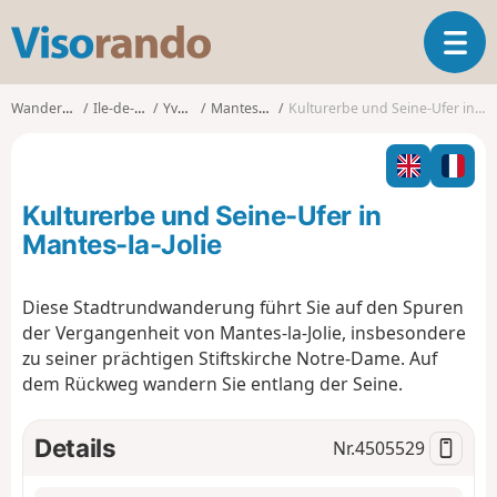
V
T
i
o
s
g
o
Wanderungen
Ile-de-France
Yvelines
Mantes-la-Jolie
Kulturerbe und Seine-Ufer in Mantes-la-Jolie
g
r
l
a
e
n
n
d
Kulturerbe und Seine-Ufer in
a
o
v
Mantes-la-Jolie
i
g
Diese Stadtrundwanderung führt Sie auf den Spuren
a
der Vergangenheit von Mantes-la-Jolie, insbesondere
t
i
zu seiner prächtigen Stiftskirche Notre-Dame. Auf
o
dem Rückweg wandern Sie entlang der Seine.
n
Details
Nr.
4505529