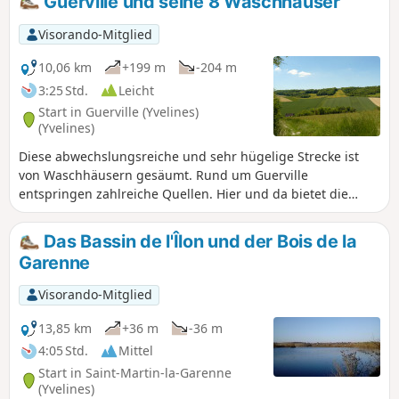
Guerville und seine 8 Waschhäuser
Visorando-Mitglied
10,06 km
+199 m
-204 m
3:25 Std.
Leicht
Start in Guerville (Yvelines)
(Yvelines)
Diese abwechslungsreiche und sehr hügelige Strecke ist
von Waschhäusern gesäumt. Rund um Guerville
entspringen zahlreiche Quellen. Hier und da bietet die
Strecke schöne Ausblicke.
Das Bassin de l'Îlon und der Bois de la
Garenne
Visorando-Mitglied
13,85 km
+36 m
-36 m
4:05 Std.
Mittel
Start in Saint-Martin-la-Garenne
(Yvelines)