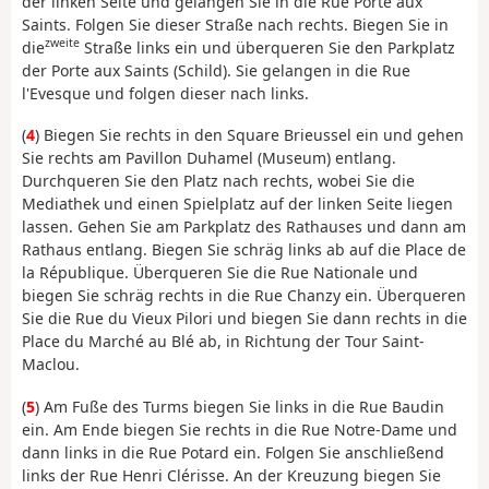
der linken Seite und gelangen Sie in die Rue Porte aux
Saints. Folgen Sie dieser Straße nach rechts. Biegen Sie in
zweite
die
Straße links ein und überqueren Sie den Parkplatz
der Porte aux Saints (Schild). Sie gelangen in die Rue
l'Evesque und folgen dieser nach links.
(
4
) Biegen Sie rechts in den Square Brieussel ein und gehen
Sie rechts am Pavillon Duhamel (Museum) entlang.
Durchqueren Sie den Platz nach rechts, wobei Sie die
Mediathek und einen Spielplatz auf der linken Seite liegen
lassen. Gehen Sie am Parkplatz des Rathauses und dann am
Rathaus entlang. Biegen Sie schräg links ab auf die Place de
la République. Überqueren Sie die Rue Nationale und
biegen Sie schräg rechts in die Rue Chanzy ein. Überqueren
Sie die Rue du Vieux Pilori und biegen Sie dann rechts in die
Place du Marché au Blé ab, in Richtung der Tour Saint-
Maclou.
(
5
) Am Fuße des Turms biegen Sie links in die Rue Baudin
ein. Am Ende biegen Sie rechts in die Rue Notre-Dame und
dann links in die Rue Potard ein. Folgen Sie anschließend
links der Rue Henri Clérisse. An der Kreuzung biegen Sie