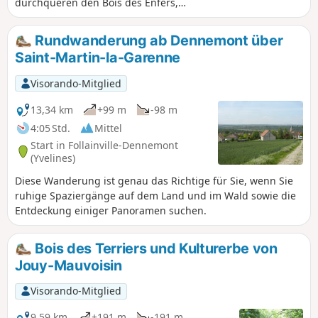
Waldlandschaften ist eine wunderschöne Region, in der
durchqueren den Bois des Enfers,
man sehr angenehm wandern kann.
genießen schöne Ausblicke und
wandern einen Großteil der Strecke
Rundwanderung ab Dennemont über
entlang des Flusses Vaucouleurs.
Saint-Martin-la-Garenne
Visorando-Mitglied
13,34 km
+99 m
-98 m
4:05 Std.
Mittel
Start in Follainville-Dennemont
(Yvelines)
Diese Wanderung ist genau das Richtige für Sie, wenn Sie
ruhige Spaziergänge auf dem Land und im Wald sowie die
Entdeckung einiger Panoramen suchen.
Bois des Terriers und Kulturerbe von
Jouy-Mauvoisin
Visorando-Mitglied
9,59 km
+191 m
-191 m