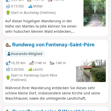
3:15 Std.
Mittel
Start in Buchelay (Yvelines)
Auf dieser hügeligen Wanderung in der
Nähe von Mantes-la-Jolie können Sie einen
sehr hübschen kleinen Wald entdecken,
einige schöne Aussichtspunkte genießen
und durch Jouy-Mauvoisin wandern.
Rundweg von Fontenay-Saint-Père
Visorando-Mitglied
10,35 km
+146 m
-146 m
3:20 Std.
Leicht
Start in Fontenay-Saint-Père
(Yvelines)
Während Ihrer Wanderung entdecken Sie dieses sehr
schöne kleine Dorf, insbesondere seine Kirche und seine
Waschhäuser, sowie die umliegende Landschaft.