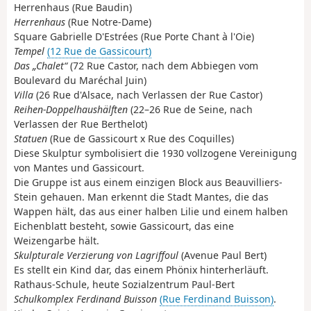
Herrenhaus (Rue Baudin)
Herrenhaus
(Rue Notre-Dame)
Square Gabrielle D'Estrées (Rue Porte Chant à l'Oie)
Tempel
(12 Rue de Gassicourt)
Das „Chalet“
(72 Rue Castor, nach dem Abbiegen vom
Boulevard du Maréchal Juin)
Villa
(26 Rue d'Alsace, nach Verlassen der Rue Castor)
Reihen-Doppelhaushälften
(22–26 Rue de Seine, nach
Verlassen der Rue Berthelot)
Statuen
(Rue de Gassicourt x Rue des Coquilles)
Diese Skulptur symbolisiert die 1930 vollzogene Vereinigung
von Mantes und Gassicourt.
Die Gruppe ist aus einem einzigen Block aus Beauvilliers-
Stein gehauen. Man erkennt die Stadt Mantes, die das
Wappen hält, das aus einer halben Lilie und einem halben
Eichenblatt besteht, sowie Gassicourt, das eine
Weizengarbe hält.
Skulpturale Verzierung von Lagriffoul
(Avenue Paul Bert)
Es stellt ein Kind dar, das einem Phönix hinterherläuft.
Rathaus-Schule, heute Sozialzentrum Paul-Bert
Schulkomplex Ferdinand Buisson
(Rue Ferdinand Buisson)
.