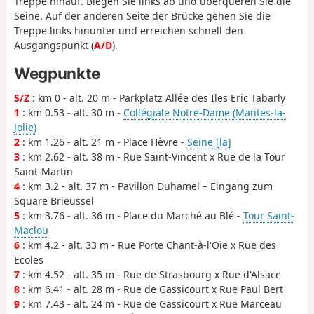
Treppe hinauf. Biegen Sie links ab und überqueren Sie die
Seine. Auf der anderen Seite der Brücke gehen Sie die
Treppe links hinunter und erreichen schnell den
Ausgangspunkt (
A/D
).
Wegpunkte
S/Z
: km 0 - alt. 20 m - Parkplatz Allée des Iles Eric Tabarly
1
: km 0.53 - alt. 30 m -
Collégiale Notre-Dame (Mantes-la-
Jolie)
2
: km 1.26 - alt. 21 m - Place Hèvre -
Seine [la]
3
: km 2.62 - alt. 38 m - Rue Saint-Vincent x Rue de la Tour
Saint-Martin
4
: km 3.2 - alt. 37 m - Pavillon Duhamel – Eingang zum
Square Brieussel
5
: km 3.76 - alt. 36 m - Place du Marché au Blé -
Tour Saint-
Maclou
6
: km 4.2 - alt. 33 m - Rue Porte Chant-à-l'Oie x Rue des
Ecoles
7
: km 4.52 - alt. 35 m - Rue de Strasbourg x Rue d'Alsace
8
: km 6.41 - alt. 28 m - Rue de Gassicourt x Rue Paul Bert
9
: km 7.43 - alt. 24 m - Rue de Gassicourt x Rue Marceau