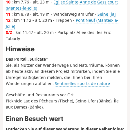
10
: km 7.76 - alt. 23 m -
Église Sainte-Anne de Gassicourt
(Mantes-la-Jolie)
11
: km 8.78 - alt. 19 m - Wanderweg am Ufer -
Seine [la]
12
: km 11.12 - alt. 20 m - Treppen -
Pont Neuf (Mantes-la-
Jolie)
S/Z
: km 11.47 - alt. 20 m - Parkplatz Allée des Iles Eric
Tabarly
Hinweise
Das Portal „Suricate“
Sie, als Nutzer der Wanderwege und Naturräume, können
ab heute aktiv an diesem Projekt mitwirken, indem Sie alle
Unregelmäßigkeiten melden, die Ihnen bei Ihren
Wanderungen auffallen:
Sentinelles sports de nature
Geschäfte und Restaurants vor Ort.
Picknick: Lac des Pêcheurs (Tische), Seine-Ufer (Bänke), Île
aux Dames (Bänke).
Einen Besuch wert
Entdecken Sie auf dieser Wanderung in dieser Reihenfolge: