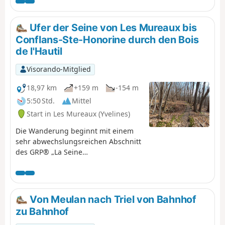
halber Strecke bieten sich mehrere Besichtigungen in
Giverny an, wo der Maler von 1883 bis zu seinem Tod
1926 lebte und arbeitete. Am Ende der Wanderung lohnt
Ufer der Seine von Les Mureaux bis
sich ein Abstecher zur Stiftskirche von Vernon.
Conflans-Ste-Honorine durch den Bois
de l'Hautil
Visorando-Mitglied
18,97 km
+159 m
-154 m
5:50 Std.
Mittel
Start in Les Mureaux (Yvelines)
Die Wanderung beginnt mit einem
sehr abwechslungsreichen Abschnitt
des GRP® „La Seine
impressionniste“, der zunächst an
der imposanten ESA-Fabrik der
Ariane-Rakete und ihrem
Verladehafen, einem hübschen
Von Meulan nach Triel von Bahnhof
Yachthafen, der Île de loisir du Val de
zu Bahnhof
Seine und mehreren sehr