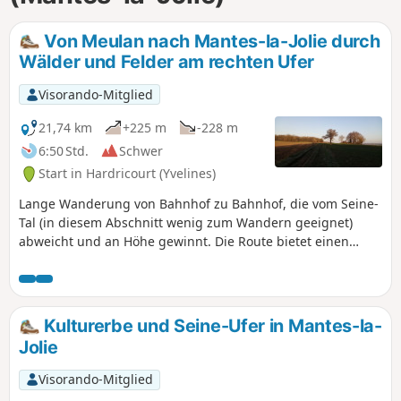
Von Meulan nach Mantes-la-Jolie durch
Wälder und Felder am rechten Ufer
Visorando-Mitglied
21,74 km
+225 m
-228 m
6:50 Std.
Schwer
Start in Hardricourt (Yvelines)
Lange Wanderung von Bahnhof zu Bahnhof, die vom Seine-
Tal (in diesem Abschnitt wenig zum Wandern geeignet)
abweicht und an Höhe gewinnt. Die Route bietet einen
Wechsel zwischen Waldabschnitten und Passagen durch
Felder mit weitreichenden Ausblicken. Es erwartet Sie ein
schönes Kulturerbe mit zwei schönen romanischen Kirchen
im ersten Teil und, am Ende und als Höhepunkt, der
Kulturerbe und Seine-Ufer in Mantes-la-
gotischen Stiftskirche von Mantes-la-Jolie.
Jolie
Visorando-Mitglied