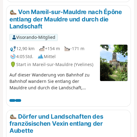
sind. Sie kommen auch in der Nähe des
Telekommunikationszentrums von Alluets-le-Roi mit
Von Mareil-sur-Mauldre nach Épône
seinen zahlreichen Antennen aller Art vorbei.Der
entlang der Mauldre und durch die
abwechslungsreichere zweite Teil umfasst die
Landschaft
Besichtigung der Ruine der Abtei von Abbecourt und der
Dorfzentren von Orgeval und Villennes-sur-Seine mit
Visorando-Mitglied
ihren Kirchen. Der Spaziergang endet mit einer
angenehmen Wanderung am Ufer der Seine.
12,90 km
+154 m
-171 m
4:05 Std.
Mittel
Start in Mareil-sur-Mauldre (Yvelines)
Auf dieser Wanderung von Bahnhof zu
Bahnhof wandern Sie entlang der
Mauldre und durch die Landschaft,
durchqueren mehrere Gemeinden und
entdecken dabei einige kulturelle
Sehenswürdigkeiten.
Dörfer und Landschaften des
französischen Vexin entlang der
Aubette