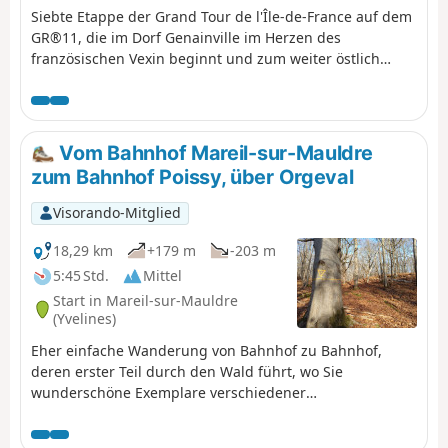
unten verlaufenden GR®2 nehmen,
Siebte Etappe der Grand Tour de l'Île-de-France auf dem
um von Ost nach West zu gelangen.
GR®11, die im Dorf Genainville im Herzen des
französischen Vexin beginnt und zum weiter östlich
gelegenen Bahnhof Chars führt. Diese Etappe geht Hand
in Hand mit der vorherigen Etappe Mantes-Genainville,
da eine Übernachtung in Genainville oder Umgebung
erforderlich ist, um die Bahnhöfe Mantes und Chars zu
Vom Bahnhof Mareil-sur-Mauldre
Fuß zu erreichen. Diese sehr schöne Etappe führt weiter
zum Bahnhof Poissy, über Orgeval
durch den nicht minder schönen Regionalen Naturpark
Vexin Français in östlicher Richtung. Sie erreichtzunächst
Visorando-Mitglied
das Tal der Aubette de Magny, durchquert eine Reihe
von landwirtschaftlichen Hochebenen zwischen Oise und
18,29 km
+179 m
-203 m
Val d'Oise, bevor siewieder ins Tal der Viosne hinabführt,
5:45 Std.
Mittel
um Chars zu erreichen.
Start in Mareil-sur-Mauldre
(Yvelines)
Eher einfache Wanderung von Bahnhof zu Bahnhof,
deren erster Teil durch den Wald führt, wo Sie
wunderschöne Exemplare verschiedener
Laubbaumarten bewundern können, insbesondere
Buchen und Eichen, die sicherlich über hundert Jahre alt