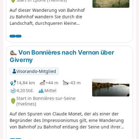
Auf dieser Wanderung von Bahnhof
zu Bahnhof wandern Sie durch die
Landschaft, durchqueren kleine
Wälder und Weiler. Sie werden einige
schöne Aussichtspunkte sowie
kulturelle Sehenswürdigkeiten
genießen können.
Von Bonnières nach Vernon über
Giverny
Visorando-Mitglied
14,84 km
+44 m
-43 m
4:20 Std.
Mittel
Start in Bonnières-sur-Seine
(Yvelines)
Auf den Spuren von Claude Monet, der als einer der
Begründer des Impressionismus gilt, eine Wanderung
von Bahnhof zu Bahnhof entlang der Seine und ihrer
Hügel. Schöne Aussichtspunkte säumen die Strecke. Auf