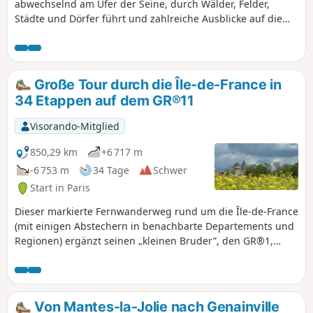
abwechselnd am Ufer der Seine, durch Wälder, Felder,
Städte und Dörfer führt und zahlreiche Ausblicke auf die
Seine und das französische Vexin bietet. Die Route,
gesäumt von historischen Sehenswürdigkeiten, erinnert
auch daran, dass in dieser Region im August 1944 heftige
Kämpfe stattfanden.
Große Tour durch die Île-de-France in
34 Etappen auf dem GR®11
Visorando-Mitglied
850,29 km
+6 717 m
-6 753 m
34 Tage
Schwer
Start in Paris
Dieser markierte Fernwanderweg rund um die Île-de-France
(mit einigen Abstechern in benachbarte Departements und
Regionen) ergänzt seinen „kleinen Bruder”, den GR®1,
indem er eine Schleife um Paris bildet, deren Radius in der
Regel etwas größer ist. Er folgt dem gleichen
Gesamtmuster: Zunächst verläuft er radial von Paris aus
(genauer gesagt von der Pont d'Austerlitz in der Nähe des
Von Mantes-la-Jolie nach Genainville