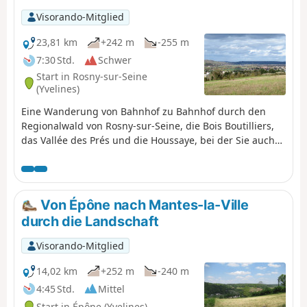
Waldlandschaften ist eine wunderschöne Region, in der
Visorando-Mitglied
man sehr angenehm wandern kann.
23,81 km
+242 m
-255 m
7:30 Std.
Schwer
Start in Rosny-sur-Seine
(Yvelines)
Eine Wanderung von Bahnhof zu Bahnhof durch den
Regionalwald von Rosny-sur-Seine, die Bois Boutilliers,
das Vallée des Prés und die Houssaye, bei der Sie auch
einige schöne Aussichtspunkte und kulturelle
Sehenswürdigkeiten entdecken werden.
Von Épône nach Mantes-la-Ville
durch die Landschaft
Visorando-Mitglied
14,02 km
+252 m
-240 m
4:45 Std.
Mittel
Start in Épône (Yvelines)