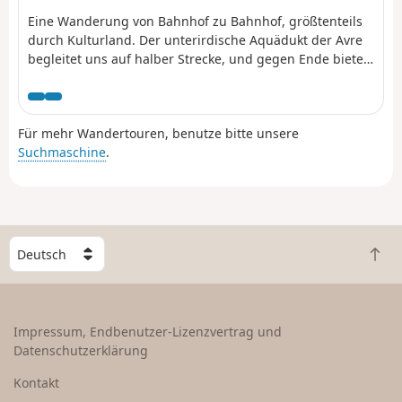
Eine Wanderung von Bahnhof zu Bahnhof, größtenteils
durch Kulturland. Der unterirdische Aquädukt der Avre
begleitet uns auf halber Strecke, und gegen Ende bietet
der Staatswald von Beynes angenehme Wanderwege.
Einige schöne Kirchen runden das Bild ab.
Für mehr Wandertouren, benutze bitte unsere
Suchmaschine
.
W
Z
ä
u
h
r
l
ü
e
Impressum, Endbenutzer-Lizenzvertrag und
c
e
Datenschutzerklärung
k
i
n
n
Kontakt
a
L