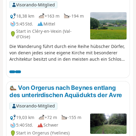
Visorando-Mitglied
18,38 km
+163 m
-194 m
5:45 Std.
Mittel
Start in Cléry-en-Vexin (Val-
d'Oise)
Die Wanderung führt durch eine Reihe hübscher Dörfer,
von denen jedes seine eigene Kirche mit besonderer
Architektur besitzt und in den meisten auch ein Schloss
zu finden ist, wobei die bemerkenswertesten in Guiry-en-
Vexin, Théméricourt und Viry liegen. Auch mehrere
Museen liegen auf dem Weg: das Archäologische
Museum, das Werkzeugmuseum, das Erntemuseum und
Von Orgerus nach Beynes entlang
das Maison du Parc.Es ist auch eine Gelegenheit, die
des unterirdischen Aquädukts der Avre
offenen Landschaften dieses sehr hügeligen
französischen Vexin zu bewundern, in dem sich Felder,
Visorando-Mitglied
Wiesen und Wälder abwechseln. Die kalkhaltigen Wiesen
sind im Frühling durch die Dichte der dort zu findenden
19,03 km
+72 m
-155 m
Blumen bemerkenswert.
5:40 Std.
Schwer
Start in Orgerus (Yvelines)