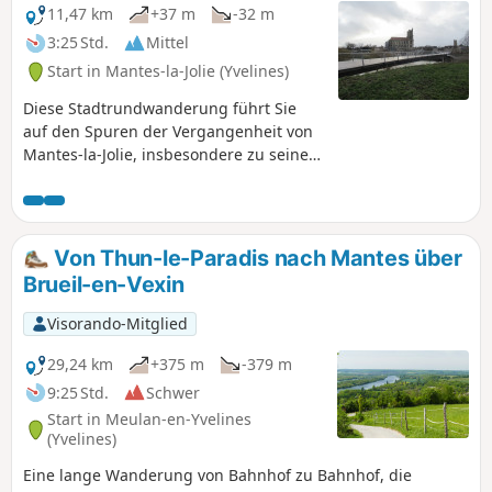
11,47 km
+37 m
-32 m
3:25 Std.
Mittel
Start in Mantes-la-Jolie (Yvelines)
Diese Stadtrundwanderung führt Sie
auf den Spuren der Vergangenheit von
Mantes-la-Jolie, insbesondere zu seiner
prächtigen Stiftskirche Notre-Dame. Auf
dem Rückweg wandern Sie entlang der
Seine.
Von Thun-le-Paradis nach Mantes über
Brueil-en-Vexin
Visorando-Mitglied
29,24 km
+375 m
-379 m
9:25 Std.
Schwer
Start in Meulan-en-Yvelines
(Yvelines)
Eine lange Wanderung von Bahnhof zu Bahnhof, die