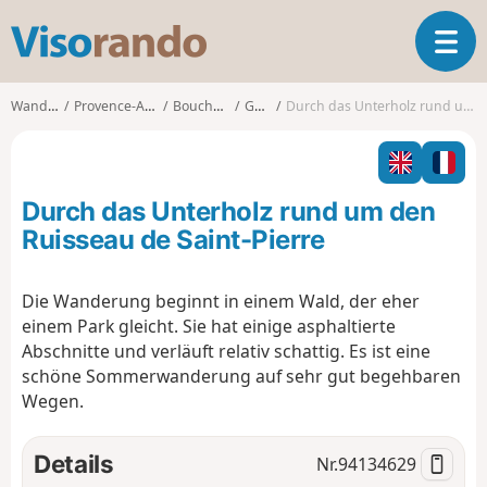
V
T
i
o
s
g
o
Wanderungen
Provence-Alpes-Côte d'Azur
Bouches-du-Rhône
Gardanne
Durch das Unterholz rund um den Ruisseau de Saint-Pierre
g
r
l
a
e
n
n
d
Durch das Unterholz rund um den
a
o
v
Ruisseau de Saint-Pierre
i
g
Die Wanderung beginnt in einem Wald, der eher
a
einem Park gleicht. Sie hat einige asphaltierte
t
i
Abschnitte und verläuft relativ schattig. Es ist eine
o
schöne Sommerwanderung auf sehr gut begehbaren
n
Wegen.
Details
Nr.
94134629