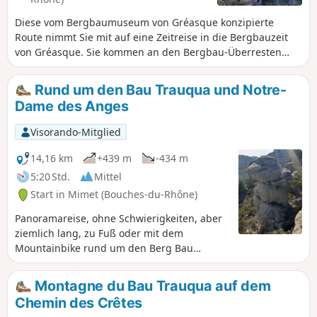
Höhenunterschieds anspruchsvoll ist.
Diese vom Bergbaumuseum von Gréasque konzipierte
Route nimmt Sie mit auf eine Zeitreise in die Bergbauzeit
von Gréasque. Sie kommen an den Bergbau-Überresten
vorbei, die die Entwicklung des Dorfes ermöglicht haben.
Die Route ist mit permanenten schwarzen Markierungen
Rund um den Bau Trauqua und Notre-
auf weißem Hintergrund gekennzeichnet. Erläuterungen
Dame des Anges
finden Sie im Museum.
Visorando-Mitglied
14,16 km
+439 m
-434 m
5:20 Std.
Mittel
Start in Mimet (Bouches-du-Rhône)
Panoramareise, ohne Schwierigkeiten, aber
ziemlich lang, zu Fuß oder mit dem
Mountainbike rund um den Berg Bau
Trauqua. Blick auf die Region Aix und
Gardanne mit dem Berg Sainte-Victoire,
Montagne du Bau Trauqua auf dem
dann auf die malerischen Dörfer Mimet,
Chemin des Crêtes
Saint-Savournin und schließlich auf die