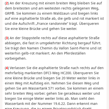
(
2
) An der Kreuzung mit einem breiten Weg bleiben Sie auf
dem breitesten und am weitesten rechts gelegenen Weg,
GRP®. Sie kommen zu einem Waldzaun und biegen links
auf eine asphaltierte Straße ab, die gelb und rot markiert ist
und die Aufschrift „France randonnée“ trägt. Überqueren
Sie eine kleine Brücke und gehen Sie weiter.
(
3
) An der Stoppstelle rechts auf diese asphaltierte Straße
abbiegen, die fast in umgekehrter Richtung bergauf führt.
Sie trägt den Namen Chemin du Vallon Saint-Pierre und ist
weiterhin gelb-rot markiert. An den Pferdeställen
vorbeigehen.
(
4
) Verlassen Sie die asphaltierte Straße nach rechts auf den
mehrfarbig markierten DFCI-Weg HC200. Überqueren Sie
eine kleine Brücke und biegen Sie 20 Meter weiter links in
einen Weg mit Aufstieg ein. Nehmen Sie diesen Weg und
gehen Sie am Wassertank 571 vorbei. Sie kommen an einem
sehr breiten Weg vorbei: gehen Sie geradeaus weiter und
biegen Sie einige Meter weiter links ab. Man sieht den
Wassertank mit der Nummer 19.6.22. Dann erkennt man
eine Kreuzung, die zu einem Privatgrundstück direkt