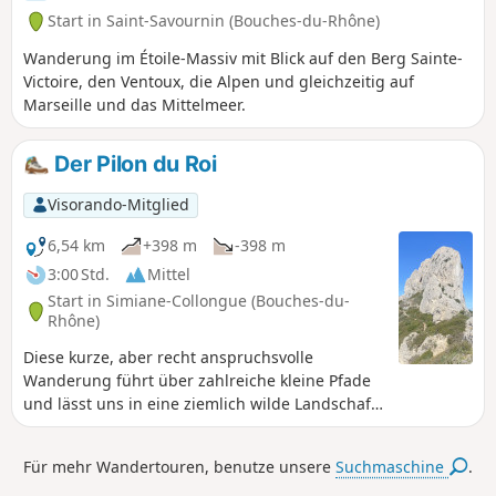
mittelschweren Abschnitt, gefolgt von
Start in Saint-Savournin (Bouches-du-Rhône)
einer mittelschweren Wanderung mit
sehr schönen Aussichtspunkten.
Wanderung im Étoile-Massiv mit Blick auf den Berg Sainte-
Victoire, den Ventoux, die Alpen und gleichzeitig auf
Marseille und das Mittelmeer.
Der Pilon du Roi
Visorando-Mitglied
6,54 km
+398 m
-398 m
3:00 Std.
Mittel
Start in Simiane-Collongue (Bouches-du-
Rhône)
Diese kurze, aber recht anspruchsvolle
Wanderung führt über zahlreiche kleine Pfade
und lässt uns in eine ziemlich wilde Landschaft
eintauchen. Außerdem können wir den
berühmten Pilon erreichen, der vom gesamten
Für mehr Wandertouren, benutze unsere
Suchmaschine
.
Land von Aix aus sichtbar ist.