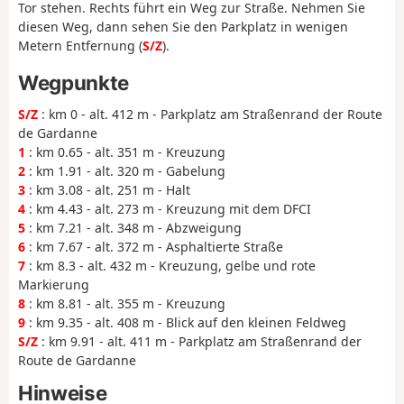
Tor stehen. Rechts führt ein Weg zur Straße. Nehmen Sie
diesen Weg, dann sehen Sie den Parkplatz in wenigen
Metern Entfernung (
S/Z
).
Wegpunkte
S/Z
: km 0 - alt. 412 m - Parkplatz am Straßenrand der Route
de Gardanne
1
: km 0.65 - alt. 351 m - Kreuzung
2
: km 1.91 - alt. 320 m - Gabelung
3
: km 3.08 - alt. 251 m - Halt
4
: km 4.43 - alt. 273 m - Kreuzung mit dem DFCI
5
: km 7.21 - alt. 348 m - Abzweigung
6
: km 7.67 - alt. 372 m - Asphaltierte Straße
7
: km 8.3 - alt. 432 m - Kreuzung, gelbe und rote
Markierung
8
: km 8.81 - alt. 355 m - Kreuzung
9
: km 9.35 - alt. 408 m - Blick auf den kleinen Feldweg
S/Z
: km 9.91 - alt. 411 m - Parkplatz am Straßenrand der
Route de Gardanne
Hinweise