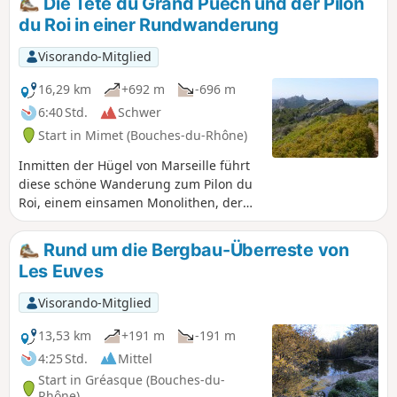
Die Tête du Grand Puech und der Pilon
du Roi in einer Rundwanderung
Visorando-Mitglied
16,29 km
+692 m
-696 m
6:40 Std.
Schwer
Start in Mimet (Bouches-du-Rhône)
Inmitten der Hügel von Marseille führt
diese schöne Wanderung zum Pilon du
Roi, einem einsamen Monolithen, der
schon von der Ebene aus ins Auge fällt
und einen herrlichen Blick auf Marseille
Rund um die Bergbau-Überreste von
und die umliegenden Berge bietet. Ein
Les Euves
langer Abschnitt auf dem Kamm mit
wunderschönen Ausblicken, ein kleines
Visorando-Mitglied
schattiges und verstecktes Tal und
einige fast vergessene Pfade sind die
13,53 km
+191 m
-191 m
Hauptattraktionen dieser „körperlich
4:25 Std.
Mittel
anspruchsvollen” Wanderung, die trotz
Start in Gréasque (Bouches-du-
des insgesamt geringen
Rhône)