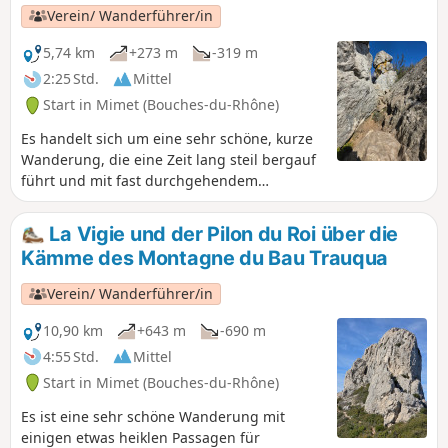
Bucht von Marseille, bevor es nach Norden
Verein/ Wanderführer/in
in Richtung Notre-Dame des Anges geht.
5,74 km
+273 m
-319 m
2:25 Std.
Mittel
Start in Mimet (Bouches-du-Rhône)
Es handelt sich um eine sehr schöne, kurze
Wanderung, die eine Zeit lang steil bergauf
führt und mit fast durchgehendem
Panoramablick während mehr als der Hälfte
der Wanderung für Abwechslung sorgt. Eine
La Vigie und der Pilon du Roi über die
Orientierungstafel, Bänke entlang des
Kämme des Montagne du Bau Trauqua
Kamms und wunderschöne schmale Pfade,
von denen ein Teil etwas schwierig ist, aber
Verein/ Wanderführer/in
gute Haltemöglichkeiten bietet.
10,90 km
+643 m
-690 m
4:55 Std.
Mittel
Start in Mimet (Bouches-du-Rhône)
Es ist eine sehr schöne Wanderung mit
einigen etwas heiklen Passagen für