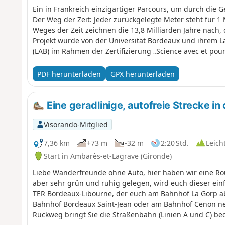
Ein in Frankreich einzigartiger Parcours, um durch die 
Der Weg der Zeit: Jeder zurückgelegte Meter steht für 1 
Weges der Zeit zeichnen die 13,8 Milliarden Jahre nach,
Projekt wurde von der Universität Bordeaux und ihrem L
(LAB) im Rahmen der Zertifizierung „Science avec et pour 
die Gemeinden Gradignan, Pessac und Talence sowie übe
und der Universität Bordeaux-Montaigne. Diese Route f
PDF herunterladen
GPX herunterladen
Markierung des GR® Bordeaux Métropole.
Eine geradlinige, autofreie Strecke i
Visorando-Mitglied
7,36 km
+73 m
-32 m
2:20 Std.
Leich
Start in Ambarès-et-Lagrave (Gironde)
Liebe Wanderfreunde ohne Auto, hier haben wir eine Rou
aber sehr grün und ruhig gelegen, wird euch dieser ei
TER Bordeaux-Libourne, der euch am Bahnhof La Gorp ab
Bahnhof Bordeaux Saint-Jean oder am Bahnhof Cenon ne
Rückweg bringt Sie die Straßenbahn (Linien A und C) 