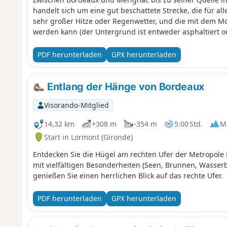
handelt sich um eine gut beschattete Strecke, die für all
sehr großer Hitze oder Regenwetter, und die mit dem M
werden kann (der Untergrund ist entweder asphaltiert o
Auch zu Fuß möglich, allerdings an einigen Stellen etw
PDF herunterladen
GPX herunterladen
Entlang der Hänge von Bordeaux
Visorando-Mitglied
14,32 km
+308 m
-354 m
5:00 Std.
Mi
Start in Lormont (Gironde)
Entdecken Sie die Hügel am rechten Ufer der Metropole 
mit vielfältigen Besonderheiten (Seen, Brunnen, Wass
genießen Sie einen herrlichen Blick auf das rechte Ufer.
PDF herunterladen
GPX herunterladen