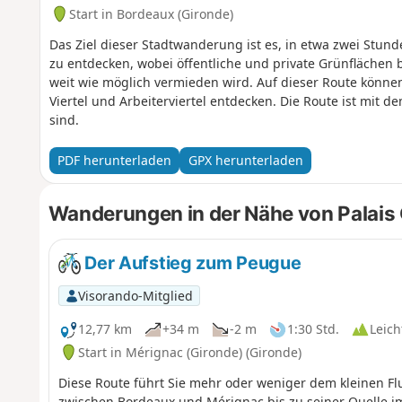
Start in Bordeaux (Gironde)
Das Ziel dieser Stadtwanderung ist es, in etwa zwei Stu
zu entdecken, wobei öffentliche und private Grünflächen
weit wie möglich vermieden wird. Auf dieser Route können
Viertel und Arbeiterviertel entdecken. Die Route ist mit d
sind.
PDF herunterladen
GPX herunterladen
Wanderungen in der Nähe von Palais 
Der Aufstieg zum Peugue
Visorando-Mitglied
12,77 km
+34 m
-2 m
1:30 Std.
Leich
Start in Mérignac (Gironde) (Gironde)
Diese Route führt Sie mehr oder weniger dem kleinen Fl
zwischen Bordeaux und Mérignac bis zu seiner Quelle im 