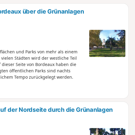
u
n
rdeaux über die Grünanlagen
m
nflächen und Parks von mehr als einem
ielen Städten wird der westliche Teil
f dieser Seite von Bordeaux haben die
gten öffentlichen Parks sind nachts
hlichem Tempo zurückgelegt werden.
uf der Nordseite durch die Grünanlagen