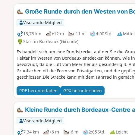
Große Runde durch den Westen von Bo
Visorando-Mitglied
13,78 km
+12 m
-11 m
4:00 Std.
Mittel
Start in Bordeaux (Gironde)
Es handelt sich um eine Rundstrecke, auf der Sie die Grü
Hektar im Westen von Bordeaux entdecken können. Wie in v
bevorzugt, da die Luft vom Meer her als gesünder gilt. Au
Grünflächen oft die Form von Privatgärten, und die gepfle
geschlossen.Die Strecke kann mit dem Fahrrad in gemäc
PDF herunterladen
GPX herunterladen
Kleine Runde durch Bordeaux-Centre a
Visorando-Mitglied
7,34 km
+6 m
-6 m
2:05 Std.
Leicht