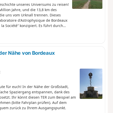
Geschichte unseres Universums zu reisen!
Million Jahre, und die 13,8 km des
 die uns vom Urknall trennen. Dieses
aboratoire d'Astrophysique de Bordeaux
la Société“ konzipiert. Es führt durch
r das Gelände der Universität Bordeaux
olgt zudem über mehrere Kilometer der
n der Nähe von Bordeaux
t
te für euch! In der Nähe der Großstadt,
nfache Spaziergang entspannen, dank des
setzt. Ihr könnt diesen TER zum Beispiel am
hmen (bitte Fahrplan prüfen). Auf dem
bequem zurück zu Ihrem Ausgangspunkt.