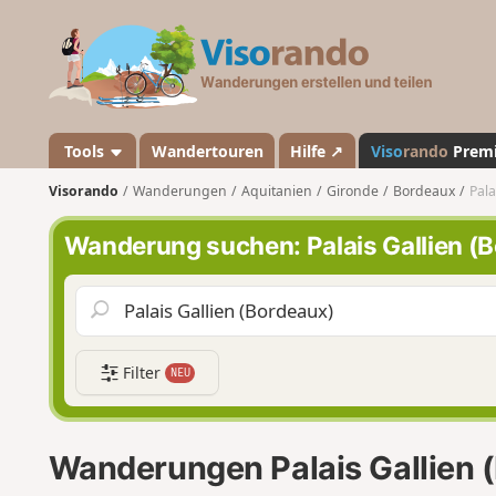
V
i
s
o
r
a
Tools
Wandertouren
Hilfe ↗
Viso
rando
Prem
n
Visorando
Wanderungen
Aquitanien
Gironde
Bordeaux
Pala
d
o
Wanderung suchen: Palais Gallien (
Filter
NEU
Wanderungen Palais Gallien 