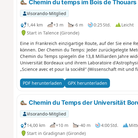
Chemin du temps im Bois de Thouars
Visorando-Mitglied
1,44 km
+3 m
-6 m
0:25 Std.
Leicht
Start in Talence (Gironde)
Eine in Frankreich einzigartige Route, auf der Sie ein
können. Der Chemin du Temps: Jeder zurückgelegte Meter
Chemin du Temps spiegeln die 13,8 Milliarden Jahre wide
Universität Bordeaux und ihrem Laboratoire d'Astrophys
„Science avec et pour la société” (Wissenschaft mit und 
Talence entwickelt.
PDF herunterladen
GPX herunterladen
Chemin du Temps der Universität Bo
Visorando-Mitglied
14,00 km
+10 m
-40 m
4:00 Std.
Mitt
Start in Gradignan (Gironde)