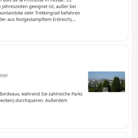
e Jahreszeiten geeignet ist, außer bei
ountainbike oder Trekkingrad befahren
der aus festgestampftem Erdreich).
as mühsam (Rue des As und Rue Socrate).
ttel
Bordeaux, während Sie zahlreiche Parks
erbecken) durchqueren. Außerdem