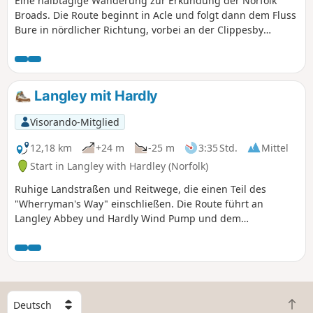
Eine halbtägige Wanderung zur Erkundung der Norfolk
Broads. Die Route beginnt in Acle und folgt dann dem Fluss
Bure in nördlicher Richtung, vorbei an der Clippesby
Drainage Mill bis zum Dorf Upton. Der Rückweg führt über
Felder zurück zum Ausgangspunkt und bietet die
Möglichkeit, die schöne Kirche mit Rundturm in Fishley zu
besuchen.
Langley mit Hardly
Visorando-Mitglied
12,18 km
+24 m
-25 m
3:35 Std.
Mittel
Start in Langley with Hardley (Norfolk)
Ruhige Landstraßen und Reitwege, die einen Teil des
"Wherryman's Way" einschließen. Die Route führt an
Langley Abbey und Hardly Wind Pump und dem
Besucherzentrum vorbei.
W
Z
ä