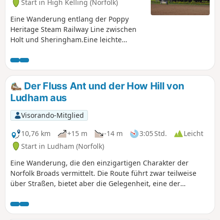
Start in High Kelling (Norfolk)
Eine Wanderung entlang der Poppy
Heritage Steam Railway Line zwischen
Holt und Sheringham.Eine leichte
Wanderung, die in etwa der Poppy Line
von Holt nach Sheringham folgt. Die
abwechslungsreiche Landschaft, durch
die diese Route führt, besteht aus
Der Fluss Ant und der How Hill von
Heide, Wald und Küste, wobei die
Ludham aus
allgegenwärtige Dampfeisenbahn
immer in Hör- oder Sichtweite ist. Eine
Visorando-Mitglied
großartige Möglichkeit, die Lokomotiven
in voller Fahrt zu sehen, wobei die
10,76 km
+15 m
-14 m
3:05 Std.
Leicht
Rückfahrt auf dieser legendären
Start in Ludham (Norfolk)
Bahnstrecke erfolgt. Der beste Ort, um
Eine Wanderung, die den einzigartigen Charakter der
die Lokomotiven aus nächster Nähe zu
Norfolk Broads vermittelt. Die Route führt zwar teilweise
beobachten, ist der Bahnübergang bei
über Straßen, bietet aber die Gelegenheit, eine der
Kelling Heath, wo die Dampflokomotiven
schönsten Windmühlen der Gegend zu besichtigen.
volle Kraft benötigen, um ihre Lasten
den Anstieg von Weybourne
hinaufzuziehen.