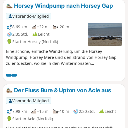
Horsey Windpump nach Horsey Gap
Visorando-Mitglied
8,69 km
+22 m
-20 m
2:35 Std.
Leicht
Start in Horsey (Norfolk)
Eine schöne, einfache Wanderung, um die Horsey
Windpump, Horsey Mere und den Strand von Horsey Gap
zu entdecken, wo Sie in den Wintermonaten
möglicherweise einige Robben sehen können. Eine reizvolle
Wanderung, die Sümpfe, Felder und Strand mit herrlichen
Ausblicken verbindet.
Der Fluss Bure & Upton von Acle aus
Visorando-Mitglied
7,98 km
+15 m
-10 m
2:20 Std.
Leicht
Start in Acle (Norfolk)