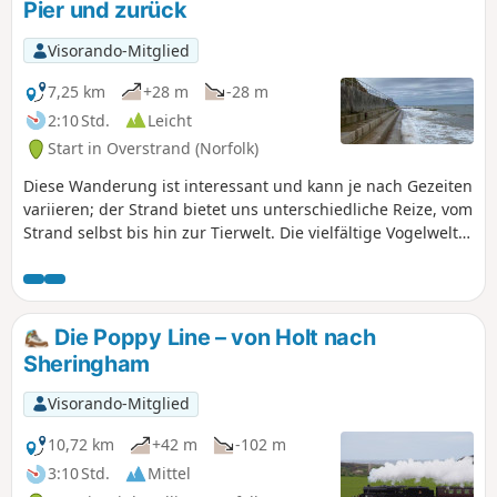
Pier und zurück
Visorando-Mitglied
7,25 km
+28 m
-28 m
2:10 Std.
Leicht
Start in Overstrand (Norfolk)
Diese Wanderung ist interessant und kann je nach Gezeiten
variieren; der Strand bietet uns unterschiedliche Reize, vom
Strand selbst bis hin zur Tierwelt. Die vielfältige Vogelwelt
und in unserem Fall die Babyrobben waren interessant. Die
Möglichkeiten zum Essen und zum Besuch von Museen
usw. in Cromer können diese Wanderung
abwechslungsreich gestalten.
Die Poppy Line – von Holt nach
Sheringham
Visorando-Mitglied
10,72 km
+42 m
-102 m
3:10 Std.
Mittel