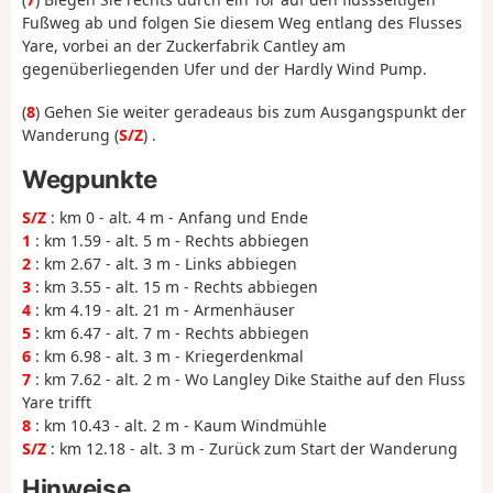
Fußweg ab und folgen Sie diesem Weg entlang des Flusses
Yare, vorbei an der Zuckerfabrik Cantley am
gegenüberliegenden Ufer und der Hardly Wind Pump.
(
8
) Gehen Sie weiter geradeaus bis zum Ausgangspunkt der
Wanderung (
S/Z
) .
Wegpunkte
S/Z
: km 0 - alt. 4 m - Anfang und Ende
1
: km 1.59 - alt. 5 m - Rechts abbiegen
2
: km 2.67 - alt. 3 m - Links abbiegen
3
: km 3.55 - alt. 15 m - Rechts abbiegen
4
: km 4.19 - alt. 21 m - Armenhäuser
5
: km 6.47 - alt. 7 m - Rechts abbiegen
6
: km 6.98 - alt. 3 m - Kriegerdenkmal
7
: km 7.62 - alt. 2 m - Wo Langley Dike Staithe auf den Fluss
Yare trifft
8
: km 10.43 - alt. 2 m - Kaum Windmühle
S/Z
: km 12.18 - alt. 3 m - Zurück zum Start der Wanderung
Hinweise