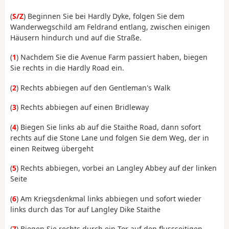
(
S/Z
) Beginnen Sie bei Hardly Dyke, folgen Sie dem
Wanderwegschild am Feldrand entlang, zwischen einigen
Häusern hindurch und auf die Straße.
(
1
) Nachdem Sie die Avenue Farm passiert haben, biegen
Sie rechts in die Hardly Road ein.
(
2
) Rechts abbiegen auf den Gentleman's Walk
(
3
) Rechts abbiegen auf einen Bridleway
(
4
) Biegen Sie links ab auf die Staithe Road, dann sofort
rechts auf die Stone Lane und folgen Sie dem Weg, der in
einen Reitweg übergeht
(
5
) Rechts abbiegen, vorbei an Langley Abbey auf der linken
Seite
(
6
) Am Kriegsdenkmal links abbiegen und sofort wieder
links durch das Tor auf Langley Dike Staithe
(
7
) Biegen Sie rechts durch ein Tor auf den flussseitigen