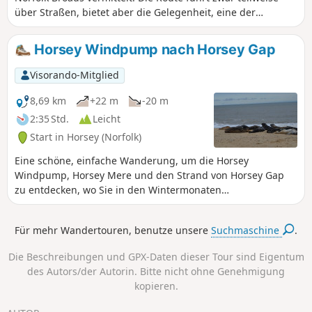
über Straßen, bietet aber die Gelegenheit, eine der
schönsten Windmühlen der Gegend zu besichtigen.
Horsey Windpump nach Horsey Gap
Visorando-Mitglied
8,69 km
+22 m
-20 m
2:35 Std.
Leicht
Start in Horsey (Norfolk)
Eine schöne, einfache Wanderung, um die Horsey
Windpump, Horsey Mere und den Strand von Horsey Gap
zu entdecken, wo Sie in den Wintermonaten
möglicherweise einige Robben sehen können. Eine reizvolle
Wanderung, die Sümpfe, Felder und Strand mit herrlichen
Für mehr Wandertouren, benutze unsere
Suchmaschine
.
Ausblicken verbindet.
Die Beschreibungen und GPX-Daten dieser Tour sind Eigentum
des Autors/der Autorin. Bitte nicht ohne Genehmigung
kopieren.