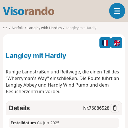
V
T
i
o
s
g
o
•••
Norfolk
Langley with Hardley
Langley mit Hardly
g
r
l
a
e
n
n
d
Langley mit Hardly
a
o
v
i
Ruhige Landstraßen und Reitwege, die einen Teil des
g
"Wherryman's Way" einschließen. Die Route führt an
a
Langley Abbey und Hardly Wind Pump und dem
t
Besucherzentrum vorbei.
i
o
n
Details
Nr.
76886528
Erstelldatum
04 Jun 2025