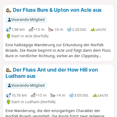
Der Fluss Bure & Upton von Acle aus
Visorando-Mitglied
7,98 km
+15 m
-10 m
2:20 Std.
Leicht
Start in Acle (Norfolk)
Eine halbtägige Wanderung zur Erkundung der Norfolk
Broads. Die Route beginnt in Acle und folgt dann dem Fluss
Bure in nördlicher Richtung, vorbei an der Clippesby
Drainage Mill bis zum Dorf Upton. Der Rückweg führt über
Felder zurück zum Ausgangspunkt und bietet die
Der Fluss Ant und der How Hill von
Möglichkeit, die schöne Kirche mit Rundturm in Fishley zu
Ludham aus
besuchen.
Visorando-Mitglied
10,76 km
+15 m
-14 m
3:05 Std.
Leicht
Start in Ludham (Norfolk)
Eine Wanderung, die den einzigartigen Charakter der
Norfolk Broads vermittelt. Die Route führt zwar teilweise