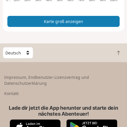
a
n
z
Karte groß anzeigen
e
i
g
e
n
W
Z
ä
u
h
r
l
ü
e
Impressum, Endbenutzer-Lizenzvertrag und
c
e
Datenschutzerklärung
k
i
n
n
Kontakt
a
L
c
a
Lade dir jetzt die App herunter und starte dein
h
n
nächstes Abenteuer!
o
d
b
A
G
e