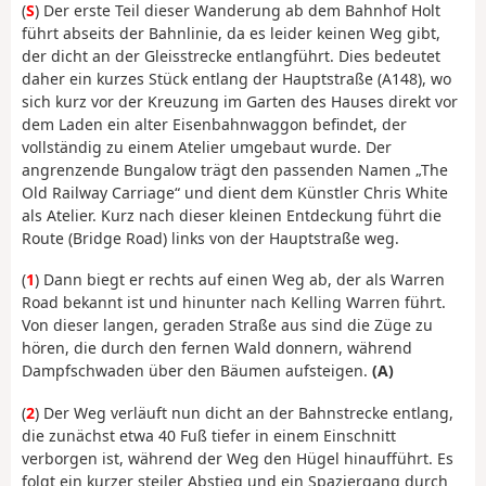
(
S
) Der erste Teil dieser Wanderung ab dem Bahnhof Holt
führt abseits der Bahnlinie, da es leider keinen Weg gibt,
der dicht an der Gleisstrecke entlangführt. Dies bedeutet
daher ein kurzes Stück entlang der Hauptstraße (A148), wo
sich kurz vor der Kreuzung im Garten des Hauses direkt vor
dem Laden ein alter Eisenbahnwaggon befindet, der
vollständig zu einem Atelier umgebaut wurde. Der
angrenzende Bungalow trägt den passenden Namen „The
Old Railway Carriage“ und dient dem Künstler Chris White
als Atelier. Kurz nach dieser kleinen Entdeckung führt die
Route (Bridge Road) links von der Hauptstraße weg.
(
1
) Dann biegt er rechts auf einen Weg ab, der als Warren
Road bekannt ist und hinunter nach Kelling Warren führt.
Von dieser langen, geraden Straße aus sind die Züge zu
hören, die durch den fernen Wald donnern, während
Dampfschwaden über den Bäumen aufsteigen.
(A)
(
2
) Der Weg verläuft nun dicht an der Bahnstrecke entlang,
die zunächst etwa 40 Fuß tiefer in einem Einschnitt
verborgen ist, während der Weg den Hügel hinaufführt. Es
folgt ein kurzer steiler Abstieg und ein Spaziergang durch