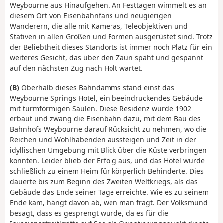
Weybourne aus Hinaufgehen. An Festtagen wimmelt es an
diesem Ort von Eisenbahnfans und neugierigen
Wanderern, die alle mit Kameras, Teleobjektiven und
Stativen in allen Größen und Formen ausgerüstet sind. Trotz
der Beliebtheit dieses Standorts ist immer noch Platz für ein
weiteres Gesicht, das über den Zaun späht und gespannt
auf den nächsten Zug nach Holt wartet.
(B)
Oberhalb dieses Bahndamms stand einst das
Weybourne Springs Hotel, ein beeindruckendes Gebäude
mit turmförmigen Säulen. Diese Residenz wurde 1902
erbaut und zwang die Eisenbahn dazu, mit dem Bau des
Bahnhofs Weybourne darauf Rücksicht zu nehmen, wo die
Reichen und Wohlhabenden aussteigen und Zeit in der
idyllischen Umgebung mit Blick über die Küste verbringen
konnten. Leider blieb der Erfolg aus, und das Hotel wurde
schließlich zu einem Heim für körperlich Behinderte. Dies
dauerte bis zum Beginn des Zweiten Weltkriegs, als das
Gebäude das Ende seiner Tage erreichte. Wie es zu seinem
Ende kam, hängt davon ab, wen man fragt. Der Volksmund
besagt, dass es gesprengt wurde, da es für die