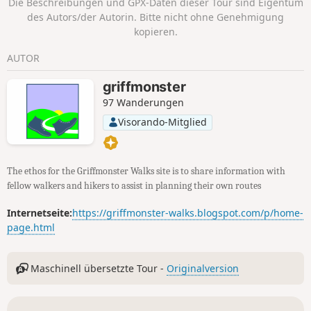
Die Beschreibungen und GPX-Daten dieser Tour sind Eigentum
Spaziergang entlang des herrlichen
des Autors/der Autorin. Bitte nicht ohne Genehmigung
Sandstrandes von Holkham. Das war ein
kopieren.
wirklich lohnendes Erlebnis mit
kilometerlangen Sandstränden und
AUTOR
Dünen. Bei klarem blauem Himmel und
ein wenig Sonnenschein ist dies zu
griffmonster
jeder Jahreszeit ein herrlicher
97 Wanderungen
Spaziergang. Die Albatros, ein
Visorando-Mitglied
Segelschiff, das dauerhaft am Wells
Quay vor Anker liegt, bietet einige gute
und einfache Mittagsgerichte an,
darunter frische Muscheln, und ist ein
The ethos for the Griffmonster Walks site is to share information with
passender Zwischenstopp auf halber
fellow walkers and hikers to assist in planning their own routes
Strecke dieser Wanderung. Der
Rückweg führt über die Wege rund um
Internetseite:
https://griffmonster-walks.blogspot.com/p/home-
das Holkham-Anwesen, von denen aus
page.html
man einen Blick auf das Herrenhaus,
den See und den Obelisken hat.
Maschinell übersetzte Tour -
Originalversion