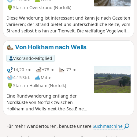
Start in Overstrand (Norfolk)
Diese Wanderung ist interessant und kann je nach Gezeiten
variieren; der Strand bietet uns unterschiedliche Reize, vom
Strand selbst bis hin zur Tierwelt. Die vielfältige Vogelwelt
und in unserem Fall die Babyrobben waren interessant. Die
Möglichkeiten zum Essen und zum Besuch von Museen
Von Holkham nach Wells
usw. in Cromer können diese Wanderung
abwechslungsreich gestalten.
Visorando-Mitglied
14,20 km
+78 m
-77 m
4:15 Std.
Mittel
Start in Holkham (Norfolk)
Eine Rundwanderung entlang der
Nordküste von Norfolk zwischen
Holkham und Wells-next-the-Sea.Eine
Alternative zum North Norfolk Coast
Path, der auf der landseitigen Seite des
Für mehr Wandertouren, benutze unsere
Suchmaschine
.
als Holkham Pines bekannten großen
Kiefernwaldgürtels verläuft, ist ein