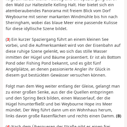
den Wald zur Haltestelle Kelling Halt. Hier bietet sich ein
atemberaubendes Panorama mit freiem Blick vom Dorf
Weybourne mit seiner markanten Windmühle bis hin nach
Sheringham, wobei das blaue Meer eine passende Kulisse
für diese idyllische Szene bildet.
(
3
) Ein kurzer Spaziergang führt an einem kleinen See
vorbei, und die Aufmerksamkeit wird von der Eisenbahn auf
diese ruhige Szene gelenkt, wo sich das stille Wasser
inmitten der Hügel und Bäume präsentiert. Er ist als Bottom
Pond oder Fishing Pond bekannt, und es gibt fünf
Angelplätze, an denen passionierte Angler ihr Glück in
diesem gut bestückten Gewässer versuchen können.
Folgt man dem Weg weiter entlang der Gleise, gelangt man
zu einer großen Senke, aus der die Quellen entspringen
und den Spring Beck bilden, einen Wasserlauf, der die
Hügel hinunterfließt und bei Weybourne Hope ins Meer
mündet. Der Weg führt dann um ein Wohnhaus herum,
links davon große Rasenflächen und rechts einen Damm.
(B)
(
4
) Nach dem Überqueren der Straße gibt es einen frei