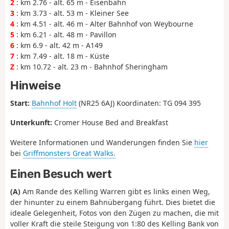
2
: km 2.76 - alt. 65 m - Eisenbahn
3
: km 3.73 - alt. 53 m - Kleiner See
4
: km 4.51 - alt. 46 m - Alter Bahnhof von Weybourne
5
: km 6.21 - alt. 48 m - Pavillon
6
: km 6.9 - alt. 42 m - A149
7
: km 7.49 - alt. 18 m - Küste
Z
: km 10.72 - alt. 23 m - Bahnhof Sheringham
Hinweise
Start:
Bahnhof Holt
(NR25 6AJ) Koordinaten: TG 094 395
Unterkunft:
Cromer House Bed and Breakfast
Weitere Informationen und Wanderungen finden Sie
hier
bei
Griffmonsters Great Walks.
Einen Besuch wert
(A)
Am Rande des Kelling Warren gibt es links einen Weg,
der hinunter zu einem Bahnübergang führt. Dies bietet die
ideale Gelegenheit, Fotos von den Zügen zu machen, die mit
voller Kraft die steile Steigung von 1:80 des Kelling Bank von