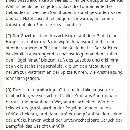
Invasionsstreitkräfte auf See als Orientierungspunkt diente.
Wahrscheinlicher ist jedoch, dass die Fundamente des
Gebäudes im weichen Sandboden instabil geworden waren
und das Hotel absichtlich abgerissen wurde, um einen
katastrophalen Einsturz zu verhindern.
(C) Der Gazebo
ist ein Aussichtsturm auf dem Gipfel eines
Hügels, der über die Baumwipfel hinausragt und einen
atemberaubenden Blick auf die Küste bietet. Der Aufstieg
ist ziemlich anstrengend: Zunächst folgt man den Stufen
den Hügel hinauf bis zum Fuß des Gazebos und erklimmt
dann die sechs Treppenläufe, die um den Metallturm
herum zur Plattform an der Spitze führen. Die Anstrengung
lohnt sich jedoch.
(D)
Dies ist ein großartiger Ort, um die Lokomotiven zu
beobachten, wie sie sich mit voller Kraft aus Sheringham
heraus und hinauf nach Weybourne schieben. Wer die
Lokspotters grüßt, wird in der Regel mit einem lauten
Pfeifton belohnt, und dann strömt Dampf auf beiden Seiten
der Brücke hervor, wobei der unverwechselbare Geruch der
Dampflok das Gesicht umhüllt.