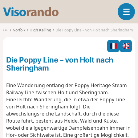
V
T
i
o
s
g
o
•••
Norfolk
High Kelling
Die Poppy Line – von Holt nach Sheringham
g
r
l
a
e
n
n
d
Die Poppy Line – von Holt nach
a
o
v
Sheringham
i
g
Eine Wanderung entlang der Poppy Heritage Steam
a
Railway Line zwischen Holt und Sheringham.
t
i
Eine leichte Wanderung, die in etwa der Poppy Line
o
von Holt nach Sheringham folgt. Die
n
abwechslungsreiche Landschaft, durch die diese
Route führt, besteht aus Heide, Wald und Küste,
wobei die allgegenwärtige Dampfeisenbahn immer in
Hör- oder Sichtweite ist. Eine großartige Möglichkeit,