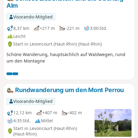
Alm
Visorando-Mitglied
8,37 km
+217 m
-221 m
3:00 Std.
Leicht
Start in Levoncourt (Haut-Rhin) (Haut-Rhin)
Schöne Wanderung, hauptsächlich auf Waldwegen, rund
um den Montagne
Rundwanderung um den Mont Perrou
Visorando-Mitglied
12,12 km
+407 m
-402 m
4:35 Std.
Mittel
Start in Levoncourt (Haut-Rhin)
(Haut-Rhin)