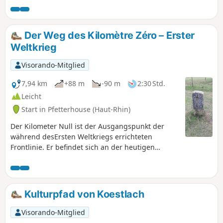
Abbaye de Lucelle, heute besser
bekannt unter dem Namen „Centre
Européen de Rencontres” (Europäisches
Der Weg des Kilomètre Zéro – Erster
Begegnungszentrum), sehen können.
Weltkrieg
Visorando-Mitglied
7,94 km
+88 m
-90 m
2:30 Std.
Leicht
Start in Pfetterhouse (Haut-Rhin)
Der Kilometer Null ist der Ausgangspunkt der
während desErsten Weltkriegs errichteten
Frontlinie. Er befindet sich an der heutigen
französisch-schweizerischen Grenze, an einem
Ort namens Le Largin. Der Weg „Sentier du
Kilomètre Zéro” erkundet drei Abschnitte der
Front, die ersten Kilometer der französischen und
Kulturpfad von Koestlach
deutschen Front sowie die Schweizer Front von Le
Largin, die entlang der Grenze gegenüber dem
Visorando-Mitglied
Niemandsland errichtet wurde, wo sich der