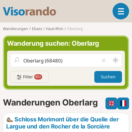
V
T
i
o
s
g
o
Wanderungen
Elsass
Haut-Rhin
Oberlarg
g
r
l
a
Wanderung suchen: Oberlarg
e
n
n
d
a
o
S
F
v
c
e
i
h
l
g
Filter
Suchen
NEU
a
d
a
u
l
t
m
e
i
i
e
Wanderungen Oberlarg
o
c
r
n
h
e
u
n
Schloss Morimont über die Quelle der
m
Largue und den Rocher de la Sorcière