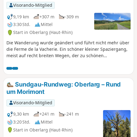
Visorando-Mitglied
9,19 km
+307 m
-309 m
3:30 Std.
Mittel
Start in Oberlarg (Haut-Rhin)
Die Wanderung wurde geändert und führt nicht mehr über
die Ferme de la Vacherie. Ein schöner kleiner Spaziergang,
meist auf recht breiten Wegen, der zu schönen
Aussichtspunkten und historisch interessanten Stätten wie
den Höhlen des Mannlefelsen und dem Schloss Morimont
führt. Der erste Teil der Strecke weist einige
Höhenunterschiede auf, die dieser einfachen Wanderung
Sundgau-Rundweg: Oberlarg – Rund
etwas Pep verleihen.
um Morimont
Visorando-Mitglied
9,30 km
+241 m
-241 m
3:20 Std.
Mittel
Start in Oberlarg (Haut-Rhin)