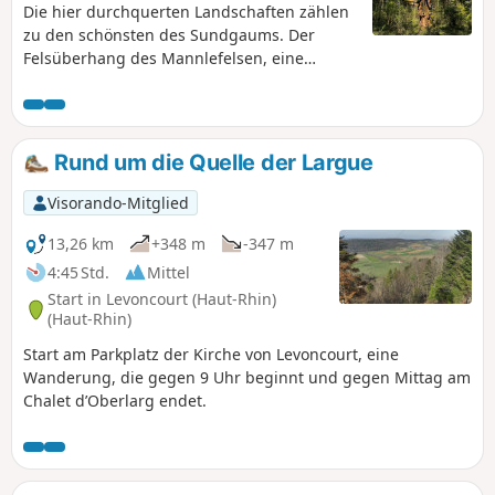
Die hier durchquerten Landschaften zählen
zu den schönsten des Sundgaums. Der
Felsüberhang des Mannlefelsen, eine
bedeutende mesolithische Stätte im Elsass,
liegt vor den Ebourbettes, die von der Flucht
des Generals Giraud im Jahr 1942 erzählen.
Weiter entfernt bieten die Ruinen von
Rund um die Quelle der Largue
Morimont eine interessante
Geschichtsstunde über die Anpassung einer
Visorando-Mitglied
mittelalterlichen Burg an Feuerwaffen.
13,26 km
+348 m
-347 m
4:45 Std.
Mittel
Start in Levoncourt (Haut-Rhin)
(Haut-Rhin)
Start am Parkplatz der Kirche von Levoncourt, eine
Wanderung, die gegen 9 Uhr beginnt und gegen Mittag am
Chalet d’Oberlarg endet.