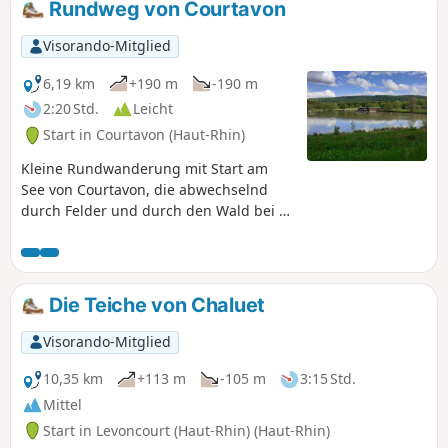
Rundweg von Courtavon
Visorando-Mitglied
6,19 km
+190 m
-190 m
2:20 Std.
Leicht
Start in Courtavon (Haut-Rhin)
Kleine Rundwanderung mit Start am
See von Courtavon, die abwechselnd
durch Felder und durch den Wald bei La
Montagne führt.
Die Teiche von Chaluet
Visorando-Mitglied
10,35 km
+113 m
-105 m
3:15 Std.
Mittel
Start in Levoncourt (Haut-Rhin) (Haut-Rhin)