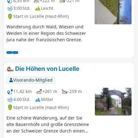
8,35 km
+222 m
-221 m
das sich die Lucelle schlängelt.
3:00 Std.
Leicht
Start in Lucelle (Haut-Rhin)
Wanderung durch Wald, Wiesen und
Weiden in einer Region des Schweizer
Jura nahe der französischen Grenze.
Die Höhen von Lucelle
Visorando-Mitglied
11,42 km
+261 m
-259 m
4:00 Std.
Mittel
Start in Lucelle (Haut-Rhin)
Eine schöne Wanderung, auf der Sie
alte Bauernhöfe und große Grenzsteine
an der Schweizer Grenze durch einen
schönen Tannenwald und vor allem die