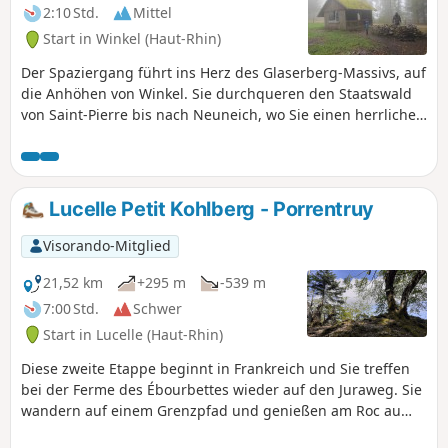
entlang der Quelle der Ill wandern.
2:10 Std.
Mittel
Start in Winkel (Haut-Rhin)
Der Spaziergang führt ins Herz des Glaserberg-Massivs, auf
die Anhöhen von Winkel. Sie durchqueren den Staatswald
von Saint-Pierre bis nach Neuneich, wo Sie einen herrlichen
Blick auf den elsässischen Jura haben.
Lucelle Petit Kohlberg - Porrentruy
Visorando-Mitglied
21,52 km
+295 m
-539 m
7:00 Std.
Schwer
Start in Lucelle (Haut-Rhin)
Diese zweite Etappe beginnt in Frankreich und Sie treffen
bei der Ferme des Ébourbettes wieder auf den Juraweg. Sie
wandern auf einem Grenzpfad und genießen am Roc au
Corbeau einen Ausblick auf das Elsass. Bis Vendlincourt