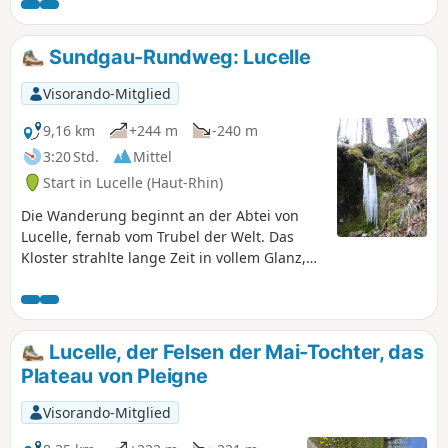
wandern Sie abwechselnd durch Weiden und bewaldete
Massive. Bevor Sie in Porrentruy ankommen, können Sie
eine Freiluftausstellung mit Tierholzskulpturen genießen.
Sundgau-Rundweg: Lucelle
Besichtigen Sie unbedingt die historische Stadt Porrentruy
sowie das Schloss.
Visorando-Mitglied
9,16 km
+244 m
-240 m
3:20 Std.
Mittel
Start in Lucelle (Haut-Rhin)
Die Wanderung beginnt an der Abtei von
Lucelle, fernab vom Trubel der Welt. Das
Kloster strahlte lange Zeit in vollem Glanz,
und seine Geschichte lässt sich noch heute
in den wenigen erhaltenen Gebäuden
ablesen. Von hier aus können Sie bei einem
Abstecher in die Schweizer Natur einen
Lucelle, der Felsen der Mai-Tochter, das
kuriosen Felsüberhang über dem
Plateau von Pleigne
entspringenden Fluss entdecken.
Anschließend geht es zurück auf das
Visorando-Mitglied
Plateau, das ein zwischen zwei bewaldeten
Bergrücken gelegenes Tal überragt, durch