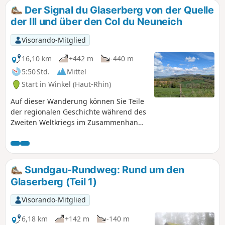
Der Signal du Glaserberg von der Quelle
der Ill und über den Col du Neuneich
Visorando-Mitglied
16,10 km
+442 m
-440 m
5:50 Std.
Mittel
Start in Winkel (Haut-Rhin)
Auf dieser Wanderung können Sie Teile
der regionalen Geschichte während des
Zweiten Weltkriegs im Zusammenhang
mit der Befreiung des Elsass entdecken,
indem Sie teilweise den Sentier des
Marocains (Marokkanerweg) nehmen.
Außerdem können Sie wunderschöne
Sundgau-Rundweg: Rund um den
Landschaften sowohl im Schweizer Jura
Glaserberg (Teil 1)
als auch im Sundgau und in den
Ausläufern der Vogesen und des
Visorando-Mitglied
Schwarzwaldes entdecken und dann auf
dem Rückweg zum Ausgangspunkt
6,18 km
+142 m
-140 m