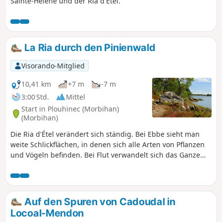
Sainte-Hélène und der Ria d'Étel.
La Ria durch den Pinienwald
Visorando-Mitglied
10,41 km
+7 m
-7 m
3:00 Std.
Mittel
Start in Plouhinec (Morbihan)
(Morbihan)
Die Ria d'Étel verändert sich ständig. Bei Ebbe sieht man
weite Schlickflächen, in denen sich alle Arten von Pflanzen
und Vögeln befinden. Bei Flut verwandelt sich das Ganze
zum Meer mit kleinen und großen Inseln. Und im
Landesinneren sieht man ein manchmal sumpfiges Tiefland
mit Pinienwäldern, die bis zur Küste reichen, auf sandigem,
manchmal felsigem Boden. Und man ist umgeben von einer
Auf den Spuren von Cadoudal in
Farbenvielfalt. Ich war schon mehrmals dort und die Fotos
Locoal-Mendon
vom selben Ort sehen jedes Mal anders aus.