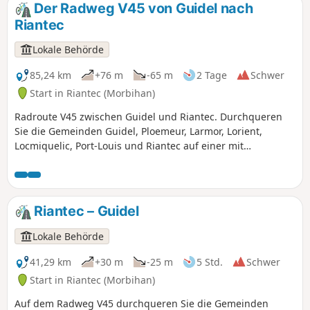
Stadt zu gehen. All dies bietet zahlreiche
Der Radweg V45 von Guidel nach
Gelegenheiten, die reiche und bewegte
Riantec
Geschichte von Hennebont zu entdecken,
einem strategisch wichtigen Ort an der
Lokale Behörde
Mündung des Blavet.
85,24 km
+76 m
-65 m
2 Tage
Schwer
Start in Riantec (Morbihan)
Radroute V45 zwischen Guidel und Riantec. Durchqueren
Sie die Gemeinden Guidel, Ploemeur, Larmor, Lorient,
Locmiquelic, Port-Louis und Riantec auf einer mit
Radwegschildern gekennzeichneten Route. Genießen Sie
die Küstenlandschaften und die Stadtzentren, die Sie auf
Ihrer Tour durchqueren.
Riantec – Guidel
Lokale Behörde
41,29 km
+30 m
-25 m
5 Std.
Schwer
Start in Riantec (Morbihan)
Auf dem Radweg V45 durchqueren Sie die Gemeinden