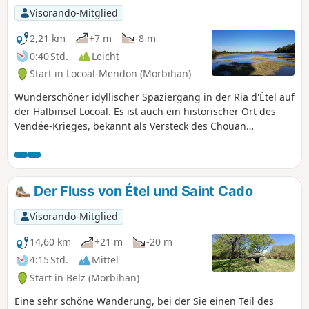
Visorando-Mitglied
2,21 km
+7 m
-8 m
0:40 Std.
Leicht
Start in Locoal-Mendon (Morbihan)
Wunderschöner idyllischer Spaziergang in der Ria d'Étel auf
der Halbinsel Locoal. Es ist auch ein historischer Ort des
Vendée-Krieges, bekannt als Versteck des Chouan
Cadoudal. Dieser Spaziergang ist auch für Kinder sehr gut
geeignet.
Der Fluss von Étel und Saint Cado
Visorando-Mitglied
14,60 km
+21 m
-20 m
4:15 Std.
Mittel
Start in Belz (Morbihan)
Eine sehr schöne Wanderung, bei der Sie einen Teil des