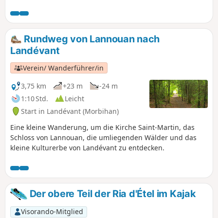
man einen Blick auf eine alte Mühle.
Rundweg von Lannouan nach
Landévant
Verein/ Wanderführer/in
3,75 km
+23 m
-24 m
1:10 Std.
Leicht
Start in Landévant (Morbihan)
Eine kleine Wanderung, um die Kirche Saint-Martin, das
Schloss von Lannouan, die umliegenden Wälder und das
kleine Kulturerbe von Landévant zu entdecken.
Der obere Teil der Ria d'Étel im Kajak
Visorando-Mitglied