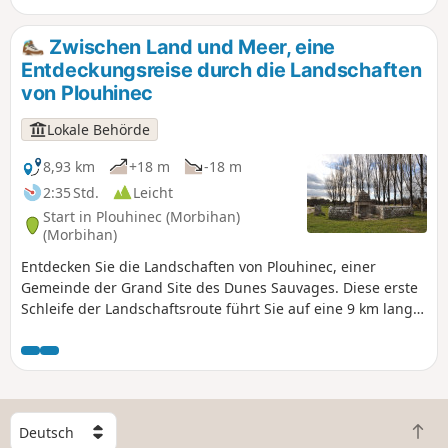
Bedarf der bretonischen Konservenfabriken zu decken.
Zwischen Land und Meer, eine
Entdeckungsreise durch die Landschaften
von Plouhinec
Lokale Behörde
8,93 km
+18 m
-18 m
2:35 Std.
Leicht
Start in Plouhinec (Morbihan)
(Morbihan)
Entdecken Sie die Landschaften von Plouhinec, einer
Gemeinde der Grand Site des Dunes Sauvages. Diese erste
Schleife der Landschaftsroute führt Sie auf eine 9 km lange
Wanderung mit sieben illustrierten Haltepunkten durch die
ländlichen, landwirtschaftlichen und Küstenlandschaften
von Plouhinec. Während der gesamten Wanderung weist
Ihnen eine weiße Uferschwalbe den richtigen Weg. Die
illustrierten Haltepunkte finden Sie, indem Sie auf den Link
W
unter „Praktische Informationen” klicken. Zur Information:
Z
ä