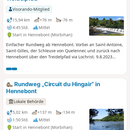
Sie etwas zu trinken und zu essen, aber nehmen Sie alles
Notwendige mit. Genießen Sie die Ruhe und die Natur.
Visorando-Mitglied
15,94 km
+76 m
-76 m
4:45 Std.
Mittel
Start in Hennebont (Morbihan)
Einfacher Rundweg ab Hennebont. Vorbei an Saint-Antoine,
Saint-Gilles, der Schleuse von Quelennec und zurück nach
Hennebont über den Treidelpfad via Lochrist. 9.8.2023
Nachricht der Moderation: Aufgrund von Rückmeldungen
wurde die Wanderung unter Punkt 9 geändert, um die
Durchquerung von Privatgrundstücken zu vermeiden.
Rundweg „Circuit du Hingair“ in
Hennebont
Lokale Behörde
5,02 km
+137 m
-134 m
1:50 Std.
Mittel
Start in Hennebont (Morbihan)