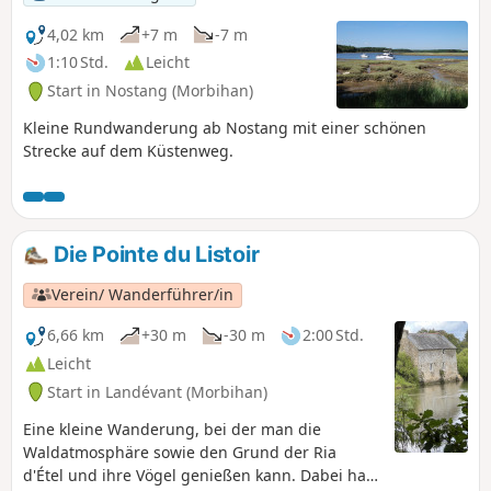
4,02 km
+7 m
-7 m
1:10 Std.
Leicht
Start in Nostang (Morbihan)
Kleine Rundwanderung ab Nostang mit einer schönen
Strecke auf dem Küstenweg.
Die Pointe du Listoir
Verein/ Wanderführer/in
6,66 km
+30 m
-30 m
2:00 Std.
Leicht
Start in Landévant (Morbihan)
Eine kleine Wanderung, bei der man die
Waldatmosphäre sowie den Grund der Ria
d'Étel und ihre Vögel genießen kann. Dabei hat