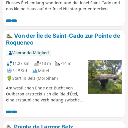
Flusses Étel entlang wandern und die Insel Saint-Cado und
das kleine Haus auf der Insel Nichtarguer entdecken
können.
Von der Île de Saint-Cado zur Pointe de
Roquenec
Visorando-Mitglied
11,27 km
+13 m
-14 m
3:15 Std.
Mittel
Start in Belz (Morbihan)
Am westlichen Ende der Bucht von
Quiberon erstreckt sich die Ria d'Étel,
eine erstaunliche Verbindung zwischen
Land und Meer, über mehr als 22 km.
Dieser Meeresarm beherbergt kleine
authentische Häfen, versteckte Strände
und berühmte Austernparks. Ich lade
Pointe de Larmor Belz