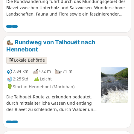
Die Rundwanderung führt durch das Mündungsgebiet des
Blavet zwischen Unterholz und Salzwiesen. Wunderschöne
Landschaften, Fauna und Flora sowie ein faszinierender
Schiffsfriedhof.
Rundweg von Talhouët nach
Hennebont
Lokale Behörde
7,84 km
+72 m
-71 m
2:25 Std.
Leicht
Start in Hennebont (Morbihan)
Die Talhouët-Route zu erkunden bedeutet,
durch mittelalterliche Gassen und entlang
des Blavet zu schlendern, durch Wälder und
den Park von Kerbihan zu wandern, durch
die Wohnsiedlungen und durch das Herz
der nach dem Krieg wiederaufgebauten