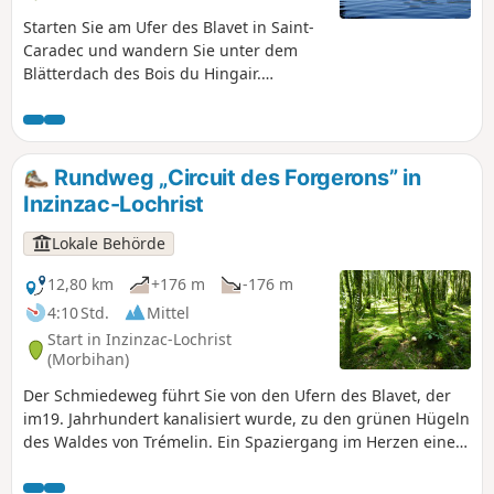
Starten Sie am Ufer des Blavet in Saint-
Caradec und wandern Sie unter dem
Blätterdach des Bois du Hingair.
Begeben Sie sich auf die breiten Wege
und schmalen Waldpfade und
überqueren Sie die Bäche. Folgen Sie
der Flussmündung und genießen Sie
Rundweg „Circuit des Forgerons” in
die herrlichen Ausblicke auf das Tal und
Inzinzac-Lochrist
die darunter liegende Flussschleife des
Gestüts.
Lokale Behörde
12,80 km
+176 m
-176 m
4:10 Std.
Mittel
Start in Inzinzac-Lochrist
(Morbihan)
Der Schmiedeweg führt Sie von den Ufern des Blavet, der
im19. Jahrhundert kanalisiert wurde, zu den grünen Hügeln
des Waldes von Trémelin. Ein Spaziergang im Herzen einer
geschützten Natur, die früher für die Schmieden von
Kerglaw genutzt wurde, die Eisen herstellten, um den