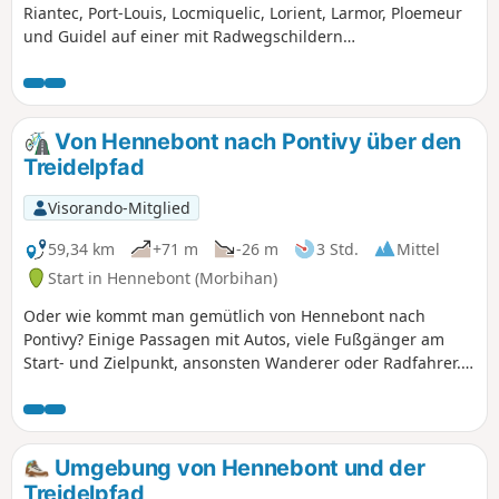
Riantec, Port-Louis, Locmiquelic, Lorient, Larmor, Ploemeur
und Guidel auf einer mit Radwegschildern
gekennzeichneten Strecke. Genießen Sie die
Küstenlandschaften und die Stadtzentren, die Sie auf Ihrer
Tour durchqueren.
Von Hennebont nach Pontivy über den
Treidelpfad
Visorando-Mitglied
59,34 km
+71 m
-26 m
3 Std.
Mittel
Start in Hennebont (Morbihan)
Oder wie kommt man gemütlich von Hennebont nach
Pontivy? Einige Passagen mit Autos, viele Fußgänger am
Start- und Zielpunkt, ansonsten Wanderer oder Radfahrer.
Es ist eine ruhige Route zum Wandern oder Radfahren.Die
Landschaften ändern sich entlang des Flusses, dieser
Spaziergang ist beruhigend, kann aber auch eine
Herausforderung für Sie sein: 60 km hinweg (und
Umgebung von Hennebont und der
möglicherweise genauso viele zurück).Hier und da finden
Treidelpfad