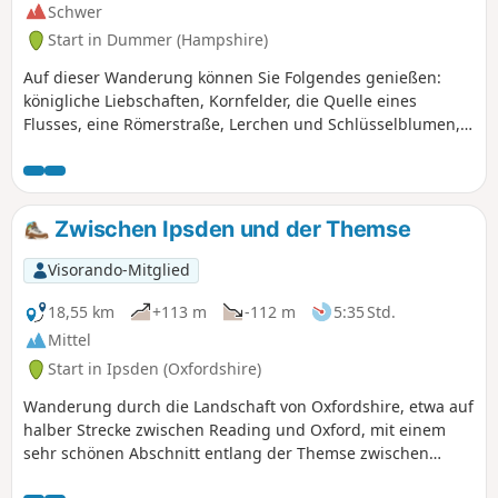
Schwer
Start in Dummer (Hampshire)
Auf dieser Wanderung können Sie Folgendes genießen:
königliche Liebschaften, Kornfelder, die Quelle eines
Flusses, eine Römerstraße, Lerchen und Schlüsselblumen,
einen berühmten Kaninchenbau auf einer Hochebene und
eine Region, die für ihre Rennpferde bekannt ist. Dieser Teil
der Route folgt dem Wayfarer's Walk.
Zwischen Ipsden und der Themse
Visorando-Mitglied
18,55 km
+113 m
-112 m
5:35 Std.
Mittel
Start in Ipsden (Oxfordshire)
Wanderung durch die Landschaft von Oxfordshire, etwa auf
halber Strecke zwischen Reading und Oxford, mit einem
sehr schönen Abschnitt entlang der Themse zwischen
South Stoke und North Stoke.