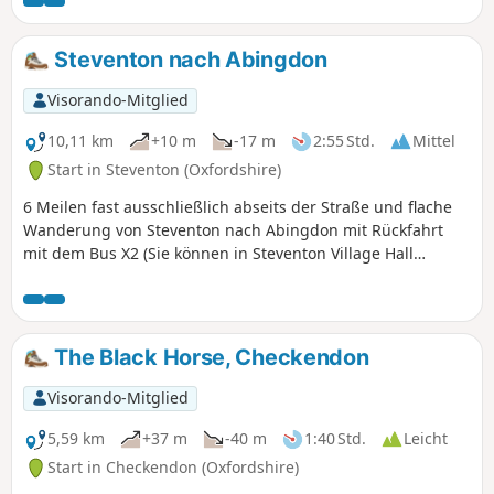
Steventon nach Abingdon
Visorando-Mitglied
10,11 km
+10 m
-17 m
2:55 Std.
Mittel
Start in Steventon (Oxfordshire)
6 Meilen fast ausschließlich abseits der Straße und flache
Wanderung von Steventon nach Abingdon mit Rückfahrt
mit dem Bus X2 (Sie können in Steventon Village Hall
parken). Wenn Sie an einem Sonntagmorgen wandern,
können Sie in Sutton Courtenay Weirs Kaffee und Kuchen
genießen. An heißen Tagen gibt es zahlreiche
Möglichkeiten für Hunde, in der Themse zu schwimmen.
The Black Horse, Checkendon
Hinter Sutton Courtenay gibt es mehrere Fußwege, aber
egal, welchen Weg Sie nehmen, Sie kommen immer in der
Visorando-Mitglied
Nähe der Kirche und den Pubs „George” oder „Sawan” an,
bevor Sie zu den Sutton Courtenay Weirs gelangen. Folgen
5,59 km
+37 m
-40 m
1:40 Std.
Leicht
Sie dann dem Thames Path bis nach Abingdon.
Start in Checkendon (Oxfordshire)