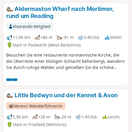
Aldermaston Wharf nach Mortimer,
rund um Reading
Visorando-Mitglied
11,96 km
+86 m
-91 m
3:40 Std.
Mittel
Start in Padworth (West Berkshire)
Besuchen Sie eine restaurierte normannische Kirche, die
die Überreste einer blutigen Schlacht beherbergt, wandern
Sie durch ruhige Wälder und genießen Sie die schöne
Aussicht auf das Kennet- und das Loddon-Tal.
Little Bedwyn und der Kennet & Avon
Verein/ Wanderführer/in
5,90 km
+28 m
-29 m
1:45 Std.
Leicht
Start in Froxfield (Wiltshire)