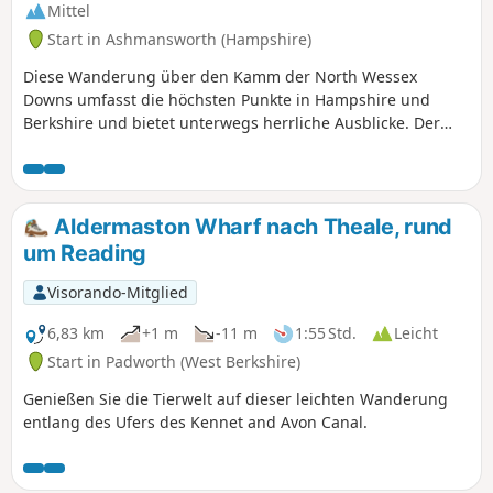
Mittel
Start in Ashmansworth (Hampshire)
Diese Wanderung über den Kamm der North Wessex
Downs umfasst die höchsten Punkte in Hampshire und
Berkshire und bietet unterwegs herrliche Ausblicke. Der
Rückweg führt durch einige reizvolle, ländliche Dörfer, die
sich an die Kreidehügel schmiegen. Der Hinweg verläuft
größtenteils auf dem Wayfarer's Walk, während der
Rückweg teilweise über den Test Way führt.
Aldermaston Wharf nach Theale, rund
um Reading
Visorando-Mitglied
6,83 km
+1 m
-11 m
1:55 Std.
Leicht
Start in Padworth (West Berkshire)
Genießen Sie die Tierwelt auf dieser leichten Wanderung
entlang des Ufers des Kennet and Avon Canal.