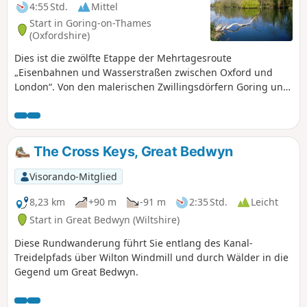
4:55 Std.
Mittel
Start in Goring-on-Thames
(Oxfordshire)
Dies ist die zwölfte Etappe der Mehrtagesroute
„Eisenbahnen und Wasserstraßen zwischen Oxford und
London“. Von den malerischen Zwillingsdörfern Goring und
Streatley führt diese Wanderung durch Auen zu einem Pub
am Flussufer und weiter zur historischen Marktstadt
Wallingford, vorbei an den Ruinen der königlichen Burg
und über das Benson-Wehr mit seinem neuen Lachslauf.
The Cross Keys, Great Bedwyn
Visorando-Mitglied
8,23 km
+90 m
-91 m
2:35 Std.
Leicht
Start in Great Bedwyn (Wiltshire)
Diese Rundwanderung führt Sie entlang des Kanal-
Treidelpfads über Wilton Windmill und durch Wälder in die
Gegend um Great Bedwyn.