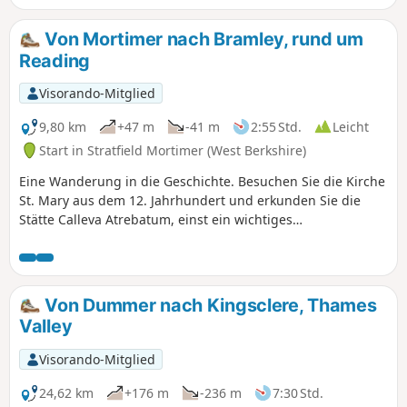
Von Mortimer nach Bramley, rund um
Reading
Visorando-Mitglied
9,80 km
+47 m
-41 m
2:55 Std.
Leicht
Start in Stratfield Mortimer (West Berkshire)
Eine Wanderung in die Geschichte. Besuchen Sie die Kirche
St. Mary aus dem 12. Jahrhundert und erkunden Sie die
Stätte Calleva Atrebatum, einst ein wichtiges
Verwaltungszentrum des römischen Britanniens.
Von Dummer nach Kingsclere, Thames
Valley
Visorando-Mitglied
24,62 km
+176 m
-236 m
7:30 Std.