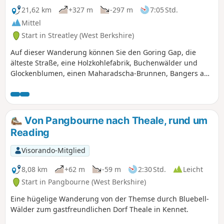
21,62 km
+327 m
-297 m
7:05 Std.
Mittel
Start in Streatley (West Berkshire)
Auf dieser Wanderung können Sie den Goring Gap, die
älteste Straße, eine Holzkohlefabrik, Buchenwälder und
Glockenblumen, einen Maharadscha-Brunnen, Bangers and
Mash, Rotmilane und ein Naturschutzgebiet besuchen.
Von Pangbourne nach Theale, rund um
Reading
Visorando-Mitglied
8,08 km
+62 m
-59 m
2:30 Std.
Leicht
Start in Pangbourne (West Berkshire)
Eine hügelige Wanderung von der Themse durch Bluebell-
Wälder zum gastfreundlichen Dorf Theale in Kennet.