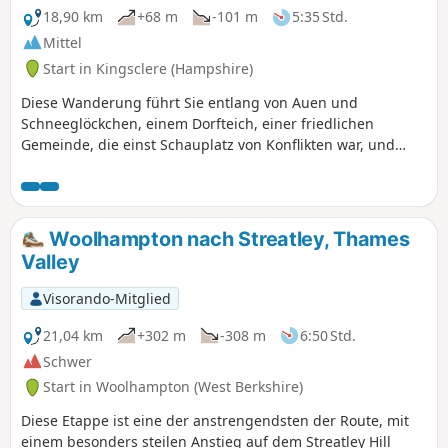
18,90 km
+68 m
-101 m
5:35 Std.
Mittel
Start in Kingsclere (Hampshire)
Diese Wanderung führt Sie entlang von Auen und
Schneeglöckchen, einem Dorfteich, einer friedlichen
Gemeinde, die einst Schauplatz von Konflikten war, und
einem restaurierten Kanal. Die Schneeglöckchen sind auf
dieser Wanderung im Februar besonders schön.
Woolhampton nach Streatley, Thames
Valley
Visorando-Mitglied
21,04 km
+302 m
-308 m
6:50 Std.
Schwer
Start in Woolhampton (West Berkshire)
Diese Etappe ist eine der anstrengendsten der Route, mit
einem besonders steilen Anstieg auf dem Streatley Hill