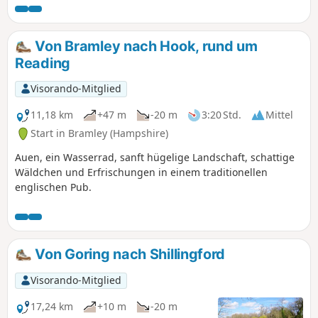
Von Bramley nach Hook, rund um
Reading
Visorando-Mitglied
11,18 km
+47 m
-20 m
3:20 Std.
Mittel
Start in Bramley (Hampshire)
Auen, ein Wasserrad, sanft hügelige Landschaft, schattige
Wäldchen und Erfrischungen in einem traditionellen
englischen Pub.
Von Goring nach Shillingford
Visorando-Mitglied
17,24 km
+10 m
-20 m