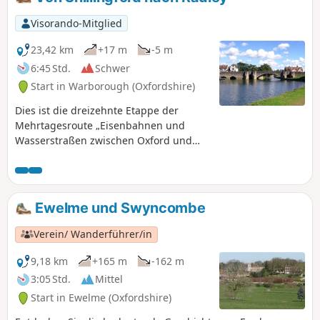
Visorando-Mitglied
23,42 km
+17 m
-5 m
6:45 Std.
Schwer
Start in Warborough (Oxfordshire)
Dies ist die dreizehnte Etappe der
Mehrtagesroute „Eisenbahnen und
Wasserstraßen zwischen Oxford und
London“. Diese Wanderung führt
größtenteils durch Auen und
Feuchtgebiete, überquert den
Zusammenfluss von Themse und Tame
Ewelme und Swyncombe
und verläuft entlang der markanten
Zwillingshügel aus Kreidegestein, den
Verein/ Wanderführer/in
Wittenham Clumps, zum „urigsten,
altmodischsten Gasthaus an der
9,18 km
+165 m
-162 m
Themse“ sowie vorbei an der reizvollen
3:05 Std.
Mittel
Marktstadt Abingdon.
Start in Ewelme (Oxfordshire)