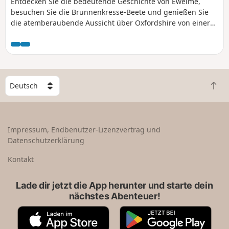
Entdecken Sie die bedeutende Geschichte von Ewelme,
besuchen Sie die Brunnenkresse-Beete und genießen Sie
die atemberaubende Aussicht über Oxfordshire von einer
alten Hügelfestung auf den Swyncombe Downs. Zur
richtigen Jahreszeit können Sie in der St. Botolph’s Church
in Swyncombe eine wunderschöne Blütenpracht aus
Schneeglöckchen und Eisenhut bewundern.
W
Z
ä
u
h
r
l
ü
e
Impressum, Endbenutzer-Lizenzvertrag und
c
e
Datenschutzerklärung
k
i
n
n
Kontakt
a
L
c
a
Lade dir jetzt die App herunter und starte dein
h
n
nächstes Abenteuer!
o
d
b
A
G
e
p
o