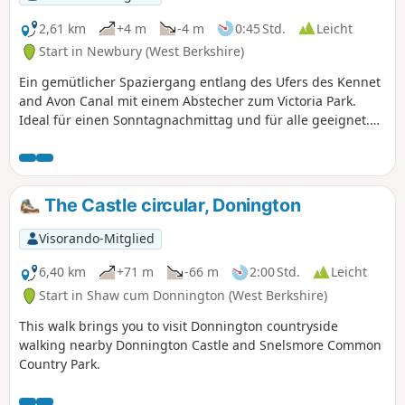
2,61 km
+4 m
-4 m
0:45 Std.
Leicht
Start in Newbury (West Berkshire)
Ein gemütlicher Spaziergang entlang des Ufers des Kennet
and Avon Canal mit einem Abstecher zum Victoria Park.
Ideal für einen Sonntagnachmittag und für alle geeignet.
Kombinieren Sie dies mit einem Besuch im Museum oder
einer Kanalbootfahrt für einen perfekten Tag.
The Castle circular, Donington
Visorando-Mitglied
6,40 km
+71 m
-66 m
2:00 Std.
Leicht
Start in Shaw cum Donnington (West Berkshire)
This walk brings you to visit Donnington countryside
walking nearby Donnington Castle and Snelsmore Common
Country Park.