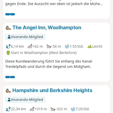
gegen Ende. Die Aussicht von oben ist jedoch die Mühe
wert. Das Ende der Etappe ist mit einem sehr steilen
Anstieg auf dem Streatley Hill ziemlich anspruchsvoll.
Unterwegs können Sie Folgendes genießen: Kanalboote,
einen ländlichen Friedhof, Wölfe, die Geschichte hinter dem
The Angel Inn, Woolhampton
Namen „Tutts Clump”, blaue Teiche und Brunnenkresse-
Beete, Glockenblumen, Lämmer, alte Erdwerke, seltene
Visorando-Mitglied
Kreidefelsen und Hügel mit beeindruckender Aussicht.
6,14 km
+62 m
-56 m
1:55 Std.
Leicht
Start in Woolhampton (West Berkshire)
Diese Rundwanderung führt Sie entlang des Kanal-
Treidelpfads und durch die Gegend um Midgham.
Hampshire und Berkshire Heights
Visorando-Mitglied
22,34 km
+319 m
-325 m
7:20 Std.