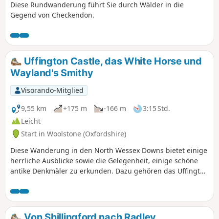
Diese Rundwanderung führt Sie durch Wälder in die
Gegend von Checkendon.
Uffington Castle, das White Horse und
Wayland's Smithy
Visorando-Mitglied
9,55 km
+175 m
-166 m
3:15 Std.
Leicht
Start in Woolstone (Oxfordshire)
Diese Wanderung in den North Wessex Downs bietet einige
herrliche Ausblicke sowie die Gelegenheit, einige schöne
antike Denkmäler zu erkunden. Dazu gehören das Uffington
White Horse, Uffington Castle und der Wayland's Smithy
Long Barrow.
Von Shillingford nach Radley