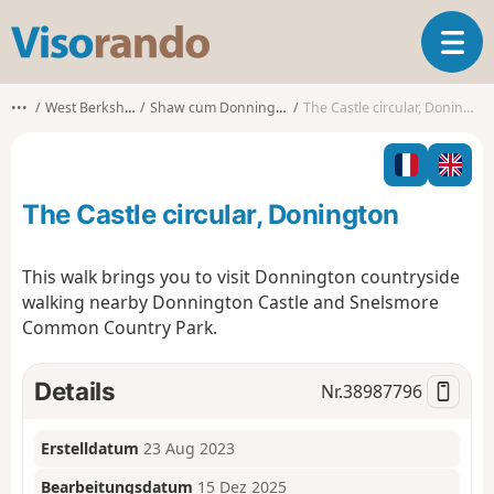
V
T
i
o
s
g
o
•••
West Berkshire
Shaw cum Donnington
The Castle circular, Donington
g
r
l
a
e
n
n
d
The Castle circular, Donington
a
o
v
i
This walk brings you to visit Donnington countryside
g
walking nearby Donnington Castle and Snelsmore
a
Common Country Park.
t
i
o
Details
Nr.
38987796
n
Erstelldatum
23 Aug 2023
Bearbeitungsdatum
15 Dez 2025