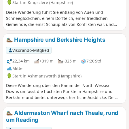
Start in Kingsclere (Hampshire)
Diese Wanderung führt Sie entlang von Auen und
Schneeglöckchen, einem Dorfteich, einer friedlichen
Gemeinde, die einst Schauplatz von Konflikten war, und
einem restaurierten Kanal. Die Schneeglöckchen sind auf
dieser Wanderung im Februar besonders schön.
Hampshire und Berkshire Heights
Visorando-Mitglied
22,34 km
+319 m
-325 m
7:20 Std.
Mittel
Start in Ashmansworth (Hampshire)
Diese Wanderung über den Kamm der North Wessex
Downs umfasst die höchsten Punkte in Hampshire und
Berkshire und bietet unterwegs herrliche Ausblicke. Der
Rückweg führt durch einige reizvolle, ländliche Dörfer, die
sich an die Kreidehügel schmiegen. Der Hinweg verläuft
Aldermaston Wharf nach Theale, rund
größtenteils auf dem Wayfarer's Walk, während der
um Reading
Rückweg teilweise über den Test Way führt.