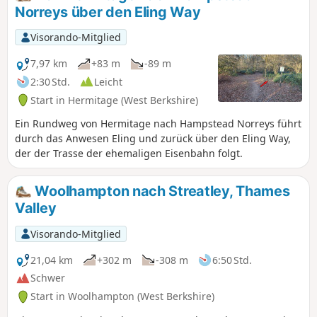
Norreys über den Eling Way
Visorando-Mitglied
7,97 km
+83 m
-89 m
2:30 Std.
Leicht
Start in Hermitage (West Berkshire)
Ein Rundweg von Hermitage nach Hampstead Norreys führt
durch das Anwesen Eling und zurück über den Eling Way,
der der Trasse der ehemaligen Eisenbahn folgt.
Woolhampton nach Streatley, Thames
Valley
Visorando-Mitglied
21,04 km
+302 m
-308 m
6:50 Std.
Schwer
Start in Woolhampton (West Berkshire)