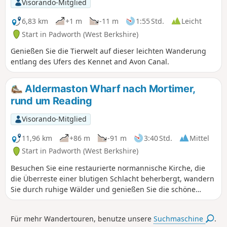
Visorando-Mitglied
6,83 km
+1 m
-11 m
1:55 Std.
Leicht
Start in Padworth (West Berkshire)
Genießen Sie die Tierwelt auf dieser leichten Wanderung
entlang des Ufers des Kennet and Avon Canal.
Aldermaston Wharf nach Mortimer,
rund um Reading
Visorando-Mitglied
11,96 km
+86 m
-91 m
3:40 Std.
Mittel
Start in Padworth (West Berkshire)
Besuchen Sie eine restaurierte normannische Kirche, die
die Überreste einer blutigen Schlacht beherbergt, wandern
Sie durch ruhige Wälder und genießen Sie die schöne
Aussicht auf das Kennet- und das Loddon-Tal.
Für mehr Wandertouren, benutze unsere
Suchmaschine
.