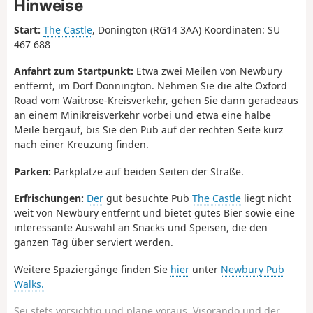
Hinweise
Start:
The Castle
, Donington (RG14 3AA) Koordinaten: SU
467 688
Anfahrt zum Startpunkt:
Etwa zwei Meilen von Newbury
entfernt, im Dorf Donnington. Nehmen Sie die alte Oxford
Road vom Waitrose-Kreisverkehr, gehen Sie dann geradeaus
an einem Minikreisverkehr vorbei und etwa eine halbe
Meile bergauf, bis Sie den Pub auf der rechten Seite kurz
nach einer Kreuzung finden.
Parken:
Parkplätze auf beiden Seiten der Straße.
Erfrischungen:
Der
gut besuchte Pub
The Castle
liegt nicht
weit von Newbury entfernt und bietet gutes Bier sowie eine
interessante Auswahl an Snacks und Speisen, die den
ganzen Tag über serviert werden.
Weitere Spaziergänge finden Sie
hier
unter
Newbury Pub
Walks.
Sei stets vorsichtig und plane voraus. Visorando und der