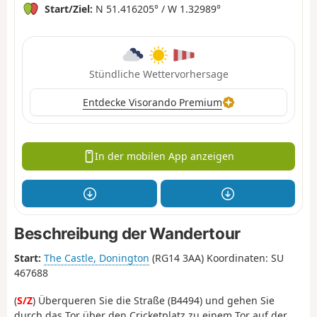
Start/Ziel:
N 51.416205° / W 1.32989°
Stündliche Wettervorhersage
Entdecke Visorando Premium
In der mobilen App anzeigen
Beschreibung der Wandertour
Start:
The Castle, Donington
(RG14 3AA) Koordinaten: SU
467688
(
S/Z
) Überqueren Sie die Straße (B4494) und gehen Sie
durch das Tor über den Cricketplatz zu einem Tor auf der