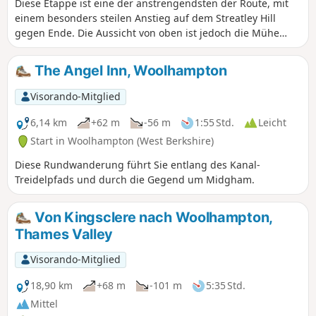
Diese Etappe ist eine der anstrengendsten der Route, mit
einem besonders steilen Anstieg auf dem Streatley Hill
gegen Ende. Die Aussicht von oben ist jedoch die Mühe
wert. Das Ende der Etappe ist mit einem sehr steilen
Anstieg auf dem Streatley Hill ziemlich anspruchsvoll.
The Angel Inn, Woolhampton
Unterwegs können Sie Folgendes genießen: Kanalboote,
einen ländlichen Friedhof, Wölfe, die Geschichte hinter dem
Visorando-Mitglied
Namen „Tutts Clump”, blaue Teiche und Brunnenkresse-
Beete, Glockenblumen, Lämmer, alte Erdwerke, seltene
6,14 km
+62 m
-56 m
1:55 Std.
Leicht
Kreidefelsen und Hügel mit beeindruckender Aussicht.
Start in Woolhampton (West Berkshire)
Diese Rundwanderung führt Sie entlang des Kanal-
Treidelpfads und durch die Gegend um Midgham.
Von Kingsclere nach Woolhampton,
Thames Valley
Visorando-Mitglied
18,90 km
+68 m
-101 m
5:35 Std.
Mittel