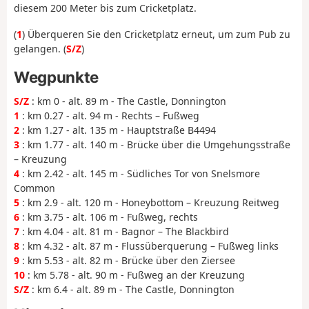
diesem 200 Meter bis zum Cricketplatz.
(
1
) Überqueren Sie den Cricketplatz erneut, um zum Pub zu
gelangen. (
S/Z
)
Wegpunkte
S/Z
: km 0 - alt. 89 m - The Castle, Donnington
1
: km 0.27 - alt. 94 m - Rechts – Fußweg
2
: km 1.27 - alt. 135 m - Hauptstraße B4494
3
: km 1.77 - alt. 140 m - Brücke über die Umgehungsstraße
– Kreuzung
4
: km 2.42 - alt. 145 m - Südliches Tor von Snelsmore
Common
5
: km 2.9 - alt. 120 m - Honeybottom – Kreuzung Reitweg
6
: km 3.75 - alt. 106 m - Fußweg, rechts
7
: km 4.04 - alt. 81 m - Bagnor – The Blackbird
8
: km 4.32 - alt. 87 m - Flussüberquerung – Fußweg links
9
: km 5.53 - alt. 82 m - Brücke über den Ziersee
10
: km 5.78 - alt. 90 m - Fußweg an der Kreuzung
S/Z
: km 6.4 - alt. 89 m - The Castle, Donnington