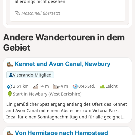
allerdings nicht gesehen!
Maschinell übersetzt
Andere Wandertouren in dem
Gebiet
Kennet and Avon Canal, Newbury
Visorando-Mitglied
2,61 km
+4 m
-4 m
0:45 Std.
Leicht
Start in Newbury (West Berkshire)
Ein gemütlicher Spaziergang entlang des Ufers des Kennet
and Avon Canal mit einem Abstecher zum Victoria Park.
Ideal für einen Sonntagnachmittag und für alle geeignet.
Kombinieren Sie dies mit einem Besuch im Museum oder
einer Kanalbootfahrt für einen perfekten Tag.
Von Hermitage nach Hampstead