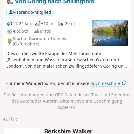
Von Goring nach Shillingford
Visorando-Mitglied
17,24 km
+10 m
-20 m
4:55 Std.
Mittel
Start in Goring-on-Thames
(Oxfordshire)
Dies ist die zwölfte Etappe der Mehrtagesroute
„Eisenbahnen und Wasserstraßen zwischen Oxford und
London“. Von den malerischen Zwillingsdörfern Goring und
Streatley führt diese Wanderung durch Auen zu einem Pub
am Flussufer und weiter zur historischen Marktstadt
Für mehr Wandertouren, benutze unsere
Suchmaschine
.
Wallingford, vorbei an den Ruinen der königlichen Burg
und über das Benson-Wehr mit seinem neuen Lachslauf.
Die Beschreibungen und GPX-Daten dieser Tour sind Eigentum
des Autors/der Autorin. Bitte nicht ohne Genehmigung
kopieren.
AUTOR
Berkshire Walker