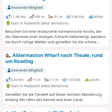
Visorando-Mitglied
11,96 km
+86 m
-91 m
3:40 Std.
Mittel
Start in Padworth (West Berkshire)
Besuchen Sie eine restaurierte normannische Kirche, die
die Überreste einer blutigen Schlacht beherbergt, wandern
Sie durch ruhige Wälder und genießen Sie die schöne
Aussicht auf das Kennet- und das Loddon-Tal.
Aldermaston Wharf nach Theale, rund
um Reading
Visorando-Mitglied
6,83 km
+1 m
-11 m
1:55 Std.
Leicht
Start in Padworth (West Berkshire)
Genießen Sie die Tierwelt auf dieser leichten Wanderung
entlang des Ufers des Kennet and Avon Canal.