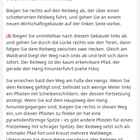
Biegen Sie rechts auf den Reitweg ab, der über einen
schotterierten Feldweg führt, und gehen Sie an einem
neuen Wirtschaftsgebäude auf der linken Seite vorbei.
(
3
) Biegen Sie unmittelbar nach diesem Gebäude links ab
und gehen Sie durch die Lücke rechts von den Toren, dann
folgen Sie dem Reitweg zwischen zwei Hecken. Gleich am
Waldrand biegt der Weg nach links ab und teilt sich dann
sofort. Der Reitweg ist der kaum erkennbare Pfad, der
gerade den Hang hinunterführt (siehe Foto).
Sie erreichen bald den Weg am Fuße des Hangs. Wenn Sie
dem Reitweg gefolgt sind, befindet sich wenige Meter links
ein Pfosten mit Scheibenschildern, der dessen Fortsetzung
anzeigt. Wenn Sie auf dem Hauptweg den Hang
hinuntergegangen sind, biegen Sie rechts in diesen Weg
ein, um diesen Pfosten zu finden (er hat eine
pyramidenförmige Spitze – es gibt andere Pfosten für einen
Freizeitweg mit schräger Spitze). Der Reitweg setzt sich als
schmaler Pfad fort und kreuzt mehrere Waldwege.
Überqueren Sie diese Wege geradeaus (der Reitweg ist