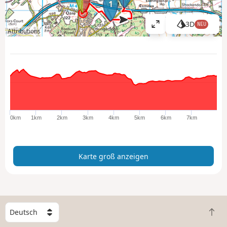
1
3D
NEU
K
Attributions
a
r
t
e
g
r
o
ß
0km
1km
2km
3km
4km
5km
6km
7km
a
n
z
Karte groß anzeigen
e
i
g
e
n
W
Z
ä