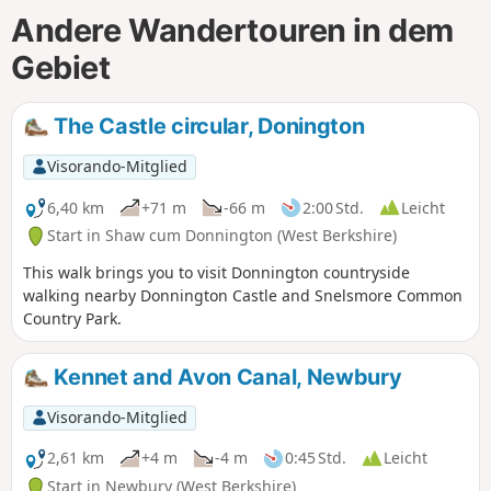
Andere Wandertouren in dem
Gebiet
The Castle circular, Donington
Visorando-Mitglied
6,40 km
+71 m
-66 m
2:00 Std.
Leicht
Start in Shaw cum Donnington (West Berkshire)
This walk brings you to visit Donnington countryside
walking nearby Donnington Castle and Snelsmore Common
Country Park.
Kennet and Avon Canal, Newbury
Visorando-Mitglied
2,61 km
+4 m
-4 m
0:45 Std.
Leicht
Start in Newbury (West Berkshire)