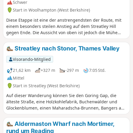
Schwer
Start in Woolhampton (West Berkshire)
Diese Etappe ist eine der anstrengendsten der Route, mit
einem besonders steilen Anstieg auf dem Streatley Hill
gegen Ende. Die Aussicht von oben ist jedoch die Mühe
wert. Das Ende der Etappe ist mit einem sehr steilen
Anstieg auf dem Streatley Hill ziemlich anspruchsvoll.
Streatley nach Stonor, Thames Valley
Unterwegs können Sie Folgendes genießen: Kanalboote,
einen ländlichen Friedhof, Wölfe, die Geschichte hinter dem
Visorando-Mitglied
Namen „Tutts Clump”, blaue Teiche und Brunnenkresse-
Beete, Glockenblumen, Lämmer, alte Erdwerke, seltene
21,62 km
+327 m
-297 m
7:05 Std.
Kreidefelsen und Hügel mit beeindruckender Aussicht.
Mittel
Start in Streatley (West Berkshire)
Auf dieser Wanderung können Sie den Goring Gap, die
älteste Straße, eine Holzkohlefabrik, Buchenwälder und
Glockenblumen, einen Maharadscha-Brunnen, Bangers and
Mash, Rotmilane und ein Naturschutzgebiet besuchen.
Aldermaston Wharf nach Mortimer,
rund um Reading