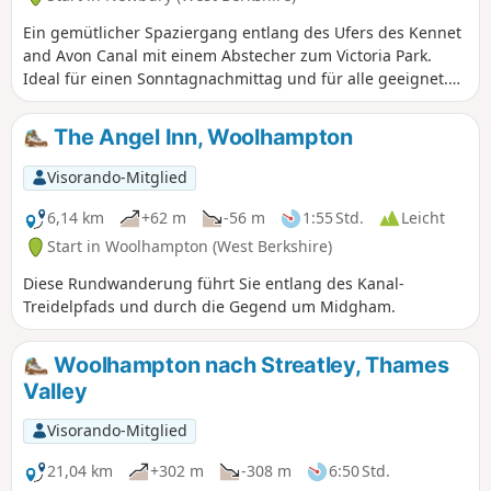
Ein gemütlicher Spaziergang entlang des Ufers des Kennet
and Avon Canal mit einem Abstecher zum Victoria Park.
Ideal für einen Sonntagnachmittag und für alle geeignet.
Kombinieren Sie dies mit einem Besuch im Museum oder
einer Kanalbootfahrt für einen perfekten Tag.
The Angel Inn, Woolhampton
Visorando-Mitglied
6,14 km
+62 m
-56 m
1:55 Std.
Leicht
Start in Woolhampton (West Berkshire)
Diese Rundwanderung führt Sie entlang des Kanal-
Treidelpfads und durch die Gegend um Midgham.
Woolhampton nach Streatley, Thames
Valley
Visorando-Mitglied
21,04 km
+302 m
-308 m
6:50 Std.