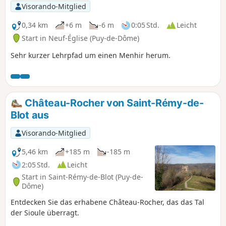
Visorando-Mitglied
0,34 km
+6 m
-6 m
0:05 Std.
Leicht
Start in Neuf-Église (Puy-de-Dôme)
Sehr kurzer Lehrpfad um einen Menhir herum.
Château-Rocher von Saint-Rémy-de-
Blot aus
Visorando-Mitglied
5,46 km
+185 m
-185 m
2:05 Std.
Leicht
Start in Saint-Rémy-de-Blot (Puy-de-
Dôme)
Entdecken Sie das erhabene Château-Rocher, das das Tal
der Sioule überragt.