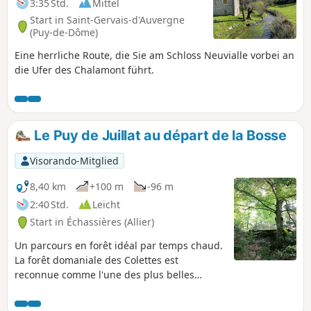
3:35 Std.
Mittel
Start in Saint-Gervais-d'Auvergne
(Puy-de-Dôme)
Eine herrliche Route, die Sie am Schloss Neuvialle vorbei an
die Ufer des Chalamont führt.
Le Puy de Juillat au départ de la Bosse
Visorando-Mitglied
8,40 km
+100 m
-96 m
2:40 Std.
Leicht
Start in Échassières (Allier)
Un parcours en forêt idéal par temps chaud.
La forêt domaniale des Colettes est
reconnue comme l'une des plus belles
hêtraies d'Europe.