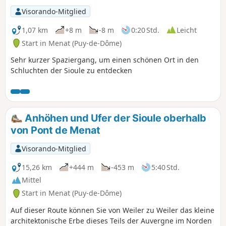
Visorando-Mitglied
1,07 km
+8 m
-8 m
0:20 Std.
Leicht
Start in Menat (Puy-de-Dôme)
Sehr kurzer Spaziergang, um einen schönen Ort in den
Schluchten der Sioule zu entdecken
Anhöhen und Ufer der Sioule oberhalb
von Pont de Menat
Visorando-Mitglied
15,26 km
+444 m
-453 m
5:40 Std.
Mittel
Start in Menat (Puy-de-Dôme)
Auf dieser Route können Sie von Weiler zu Weiler das kleine
architektonische Erbe dieses Teils der Auvergne im Norden