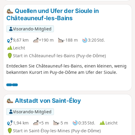
Quellen und Ufer der Sioule in
Châteauneuf-les-Bains
Visorando-Mitglied
9,67 km
+190 m
-188 m
3:20 Std.
Leicht
Start in Châteauneuf-les-Bains (Puy-de-Dôme)
Entdecken Sie Châteauneuf-les-Bains, einen kleinen, wenig
bekannten Kurort im Puy-de-Dôme am Ufer der Sioule.
Altstadt von Saint-Éloy
Visorando-Mitglied
1,94 km
+5 m
-5 m
0:35 Std.
Leicht
Start in Saint-Éloy-les-Mines (Puy-de-Dôme)