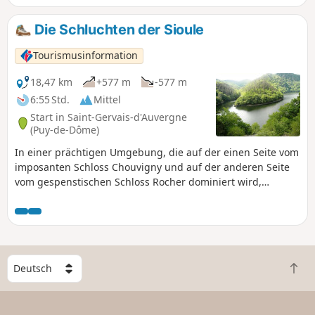
Die Schluchten der Sioule
Tourismusinformation
18,47 km
+577 m
-577 m
6:55 Std.
Mittel
Start in Saint-Gervais-d'Auvergne
(Puy-de-Dôme)
In einer prächtigen Umgebung, die auf der einen Seite vom
imposanten Schloss Chouvigny und auf der anderen Seite
vom gespenstischen Schloss Rocher dominiert wird,
entdecken Sie eine Route, die sowohl aus
fischereitechnischer als auch aus touristischer Sicht einen
Abstecher wert ist. Markierung: Grün
W
Z
ä
u
h
r
l