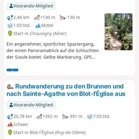
Visorando-Mitglied
2,46 km
+130 m
-130 m
1:05 Std.
Mittel
Start in Chouvigny (Allier)
Ein angenehmer, sportlicher Spaziergang,
der einen Panoramablick auf die Schluchten
der Sioule bietet. Gelbe Markierung. GPS
empfohlen. Nicht empfohlen für Familien
mit kleinen Kindern (siehe praktische
Informationen).
Rundwanderung zu den Brunnen und
nach Sainte-Agathe von Blot-l'Église aus
Visorando-Mitglied
20,78 km
+392 m
-391 m
7:05 Std.
Schwer
Start in Blot-l'Église (Puy-de-Dôme)