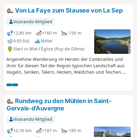
Tiere gut an der Leine und vermeiden Sie jede plötzliche
Bewegung.
Von La Faye zum Stausee von La Sep
Visorando-Mitglied
12,80 km
+160 m
-156 m
4:05 Std.
Mittel
Start in Blot-l'Église (Puy-de-Dôme)
Angenehme Wanderung im Herzen der Combrailles und
ihrer für diesen Teil der Region typischen Landschaft aus
Hügeln, Senken, Tälern, Hecken, Wäldchen und Teichen.
Schöne Ausblicke auf die Bergkette der Puys, die Limagne
und die Bois-Noirs. Die Route führt in einem großen Bogen
um den Stausee von La Sep herum.
Rundweg zu den Mühlen in Saint-
Gervais-d’Auvergne
Visorando-Mitglied
10,76 km
+187 m
-185 m