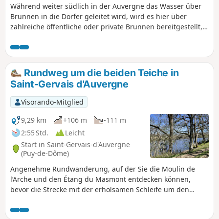
Während weiter südlich in der Auvergne das Wasser über
Brunnen in die Dörfer geleitet wird, wird es hier über
zahlreiche öffentliche oder private Brunnen bereitgestellt,
die Sie in den Weilern entlang dieser Rundwanderung im
Pays de Blot auf den Anhöhen der Morge entdecken
können. Sie werden auch ein Oratorium und eine Kapelle
entdecken, die beide der Heiligen Agatha gewidmet sind.
Rundweg um die beiden Teiche in
Saint-Gervais d'Auvergne
Visorando-Mitglied
9,29 km
+106 m
-111 m
2:55 Std.
Leicht
Start in Saint-Gervais-d'Auvergne
(Puy-de-Dôme)
Angenehme Rundwanderung, auf der Sie die Moulin de
l’Arche und den Étang du Masmont entdecken können,
bevor die Strecke mit der erholsamen Schleife um den
Étang Philippe endet. ⚠️ Zwischen (4) und (5): Ziegenherde
und Patous in einem eingezäunten Gehege. Halten Sie Ihre