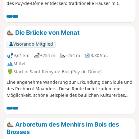
des Puy-de-Dôme entdecken: traditionelle Häuser mit
Stufengiebeln, Brunnen und Tränken, eine alte Abtei in
Menat und eine mittelalterliche Brücke über die Sioule.
Die Brücke von Menat
Visorando-Mitglied
9,61 km
+254 m
-254 m
3:30 Std.
Mittel
Start in Saint-Rémy-de-Blot (Puy-de-Dôme)
Eine angenehme Wanderung zur Erkundung der Sioule und
des Rochocol-Mäanders. Diese Route bietet zudem die
Möglichkeit, schöne Beispiele des baulichen Kulturerbes
(Häuser mit Satteldach) zu sehen und bietet herrliche
Ausblicke auf die Sioule und ihren Mäander sowie auf den
Puy de Dôme.
Arboretum des Menhirs im Bois des
Brosses