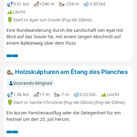
9,91 km
+246 m
-254 m
3:30 Std.
Leicht
Start in Ayat-sur-Sioule (Puy-de-Dôme)
Eine Rundwanderung durch die Landschaft von Ayat mit
Blick auf das Sioule-Tal, mit einem langen Abschnitt auf
einem Balkonweg über dem Fluss
Holzskulpturen am Étang des Planches
Visorando-Mitglied
1,36 km
+7 m
-7 m
0:25 Std.
Leicht
Start in Sainte-Christine (Puy-de-Dôme) (Puy-de-Dôme)
Ein kurzer Familienausflug oder die Gelegenheit für ein
Festival um den 25. Juli herum.