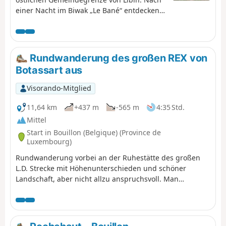
einer Nacht im Biwak „Le Bané“ entdecken
Sie das Naturschutzgebiet „Les Anciennes
Troufferies“, das Tal der Noire Eau, das in
die Lomme mündet, und beenden die Tour
am ehemaligen Kaolin-Steinbruch von
Rundwanderung des großen REX von
Libin.
Botassart aus
Visorando-Mitglied
11,64 km
+437 m
-565 m
4:35 Std.
Mittel
Start in Bouillon (Belgique) (Province de
Luxembourg)
Rundwanderung vorbei an der Ruhestätte des großen
L.D. Strecke mit Höhenunterschieden und schöner
Landschaft, aber nicht allzu anspruchsvoll. Man
vermeidet sogar, sich die Füße nass zu machen. Etwa 4,5
Stunden Wanderung in gutem Tempo.