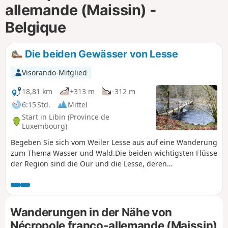
allemande (Maissin) -
m
Belgique
Die beiden Gewässer von Lesse
Visorando-Mitglied
18,81 km
+313 m
-312 m
6:15 Std.
Mittel
Start in Libin (Province de
Luxembourg)
Begeben Sie sich vom Weiler Lesse aus auf eine Wanderung
zum Thema Wasser und Wald.Die beiden wichtigsten Flüsse
der Region sind die Our und die Lesse, deren
Zusammenfluss weniger als 2 km vom Ausgangspunkt
entfernt liegt.
Wanderungen in der Nähe von
Nécropole franco-allemande (Maissin)