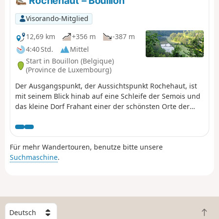
Rochehaut – Bouillon
Visorando-Mitglied
12,69 km
+356 m
-387 m
4:40 Std.
Mittel
Start in Bouillon (Belgique)
(Province de Luxembourg)
Der Ausgangspunkt, der Aussichtspunkt Rochehaut, ist
mit seinem Blick hinab auf eine Schleife der Semois und
das kleine Dorf Frahant einer der schönsten Orte der
Region. Das Ziel ist mit seiner herrlichen Burg, die hoch
über der Stadt thront, eine der meistbesuchten
Sehenswürdigkeiten. Dazwischen, auf unserem Weg,
Für mehr Wandertouren, benutze bitte unsere
liegen Wälder, steile Aufstiege und Abstiege sowie
Suchmaschine
.
herrliche Landschaften. Übernachtung in der
Jugendherberge.
W
Z
ä