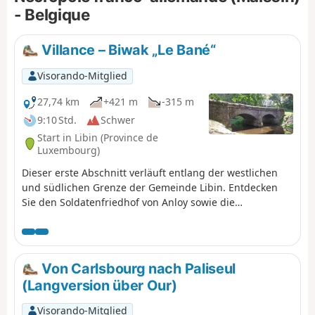
- Belgique
Villance – Biwak „Le Bané“
Visorando-Mitglied
27,74 km
+421 m
-315 m
9:10 Std.
Schwer
Start in Libin (Province de
Luxembourg)
Dieser erste Abschnitt verläuft entlang der westlichen
und südlichen Grenze der Gemeinde Libin. Entdecken
Sie den Soldatenfriedhof von Anloy sowie die
Gedenkstelen für den Ersten Weltkrieg in Ochamps. Sie
kommen an der Quelle der Lesse vorbei und beenden
die Etappe am Biwak „Le Bané“.
Von Carlsbourg nach Paliseul
(Langversion über Our)
Visorando-Mitglied