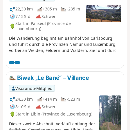
22,30 km
+305 m
-285 m
7:15 Std.
Schwer
Start in Paliseul (Province de
Luxembourg)
Die Wanderung beginnt am Bahnhof von Carlsbourg
und führt durch die Provinzen Namur und Luxemburg,
vorbei an Weiden, Feldern und Wäldern. Sie führt durch
Our, das schönste Dorf der Wallonie, und endet am
Bahnhof von Paliseul.
Biwak „Le Bané“ – Villance
Visorando-Mitglied
24,30 km
+414 m
-523 m
8:10 Std.
Schwer
Start in Libin (Province de Luxembourg)
Dieser zweite Abschnitt verläuft entlang der
östlichen Gemeindegrenze von Libin. Nach