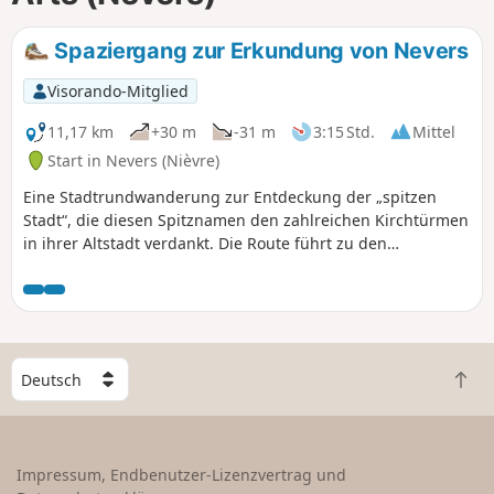
Spaziergang zur Erkundung von Nevers
Visorando-Mitglied
11,17 km
+30 m
-31 m
3:15 Std.
Mittel
Start in Nevers (Nièvre)
Eine Stadtrundwanderung zur Entdeckung der „spitzen
Stadt“, die diesen Spitznamen den zahlreichen Kirchtürmen
in ihrer Altstadt verdankt. Die Route führt zu den
wichtigsten Sehenswürdigkeiten der Hauptstadt des
Nivernais, dem Herzogspalast, der Kathedrale, den
Einkaufsstraßen, der Porte du Croux, aber auch zu
zahlreichen von alten Häusern gesäumten Straßen, Parks
und dem Port de Jonction.
W
Z
ä
u
h
r
l
ü
e
Impressum, Endbenutzer-Lizenzvertrag und
c
e