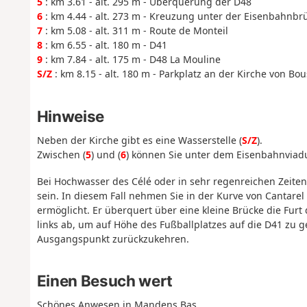
5
: km 3.61 - alt. 295 m - Überquerung der D48
6
: km 4.44 - alt. 273 m - Kreuzung unter der Eisenbahnbr
7
: km 5.08 - alt. 311 m - Route de Monteil
8
: km 6.55 - alt. 180 m - D41
9
: km 7.84 - alt. 175 m - D48 La Mouline
S/Z
: km 8.15 - alt. 180 m - Parkplatz an der Kirche von Bo
Hinweise
Neben der Kirche gibt es eine Wasserstelle (
S/Z
).
Zwischen (
5
) und (
6
) können Sie unter dem Eisenbahnviad
Bei Hochwasser des Célé oder in sehr regenreichen Zeiten
sein. In diesem Fall nehmen Sie in der Kurve von Cantarel
ermöglicht. Er überquert über eine kleine Brücke die Furt
links ab, um auf Höhe des Fußballplatzes auf die D41 zu 
Ausgangspunkt zurückzukehren.
Einen Besuch wert
Schönes Anwesen in Mandens Bas.