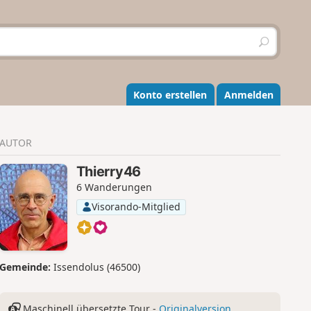
S
u
c
h
e
Konto erstellen
Anmelden
n
AUTOR
Thierry46
6 Wanderungen
Visorando-Mitglied
Gemeinde:
Issendolus (46500)
Maschinell übersetzte Tour -
Originalversion