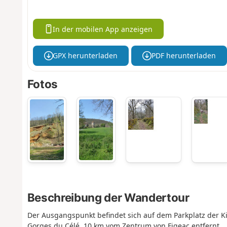
In der mobilen App anzeigen
GPX herunterladen
PDF herunterladen
Fotos
Beschreibung der Wandertour
Der Ausgangspunkt befindet sich auf dem Parkplatz der 
Gorges du Célé, 10 km vom Zentrum von Figeac entfernt.