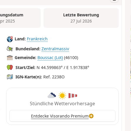
tungsdatum
Letzte Bewertung
Apr 2025
27 Jul 2026
Land:
Frankreich
Bundesland:
Zentralmassiv
Gemeinde:
Boussac (Lot)
(46100)
Start/Ziel:
N 44.599863° / E 1.917838°
IGN-Karte(n):
Ref. 2238O
Stündliche Wettervorhersage
Entdecke Visorando Premium