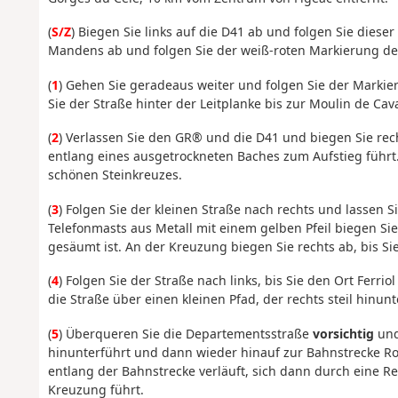
(
S/Z
) Biegen Sie links auf die D41 ab und folgen Sie diese
Mandens ab und folgen Sie der weiß-roten Markierung d
(
1
) Gehen Sie geradeaus weiter und folgen Sie der Markier
Sie der Straße hinter der Leitplanke bis zur Moulin de Cava
(
2
) Verlassen Sie den GR® und die D41 und biegen Sie rech
entlang eines ausgetrockneten Baches zum Aufstieg führt.
schönen Steinkreuzes.
(
3
) Folgen Sie der kleinen Straße nach rechts und lassen S
Telefonmasts aus Metall mit einem gelben Pfeil biegen Sie
gesäumt ist. An der Kreuzung biegen Sie rechts ab, bis Sie
(
4
) Folgen Sie der Straße nach links, bis Sie den Ort Ferrio
die Straße über einen kleinen Pfad, der rechts steil hinun
(
5
) Überqueren Sie die Departementsstraße
vorsichtig
und
hinunterführt und dann wieder hinauf zur Bahnstrecke Rod
entlang der Bahnstrecke verläuft, sich dann durch eine Re
Kreuzung führt.