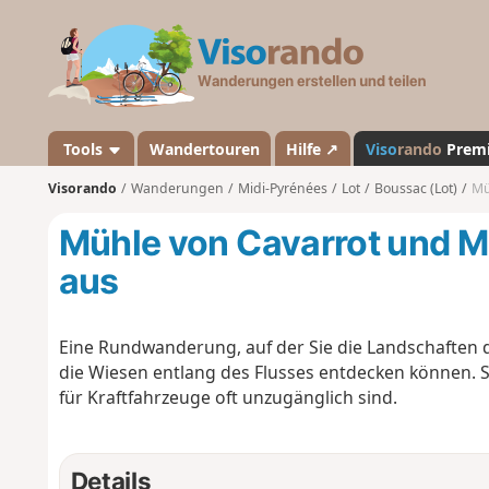
V
i
s
o
r
a
Tools
Wandertouren
Hilfe ↗
Viso
rando
Prem
n
Visorando
Wanderungen
Midi-Pyrénées
Lot
Boussac (Lot)
Mü
d
o
Mühle von Cavarrot und M
aus
Eine Rundwanderung, auf der Sie die Landschaften d
die Wiesen entlang des Flusses entdecken können. Si
für Kraftfahrzeuge oft unzugänglich sind.
Details