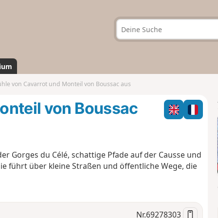
ium
hle von Cavarrot und Monteil von Boussac aus
onteil von Boussac
er Gorges du Célé, schattige Pfade auf der Causse und
e führt über kleine Straßen und öffentliche Wege, die
Nr.
69278303