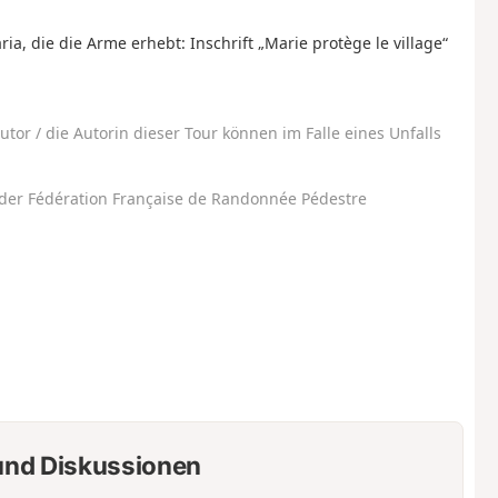
ia, die die Arme erhebt: Inschrift „Marie protège le village“
utor / die Autorin dieser Tour können im Falle eines Unfalls
der Fédération Française de Randonnée Pédestre
nd Diskussionen