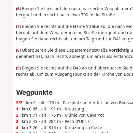
(
6
) Biegen Sie links auf den gelb markierten Weg ab, dem 
bergauf und erreicht nach etwa 700 m die Straße.
(
7
) Biegen Sie rechts auf die kleine Straße ab, die nach M
bergab auf dem Weg, der in eine Straße übergeht und dur
biegen Sie dann rechts ab, um am Talgrund zur D41 zu g
(
8
) Überqueren Sie diese Departementsstraße
vorsichtig
u
genähert hat, nach rechts abbiegt, um am Fluss entlangzul
(
9
) Biegen Sie rechts auf die D48 ab und überqueren Sie d
rechts ab, um zum Ausgangspunkt an der Kirche von Bous
Wegpunkte
S/Z
: km 0 - alt. 178 m - Parkplatz an der Kirche von Bouss
1
: km 0.85 - alt. 191 m - Kreuzung
2
: km 1.71 - alt. 176 m - Mühle von Cavarrot
3
: km 2.43 - alt. 284 m - Pech d'Ubris
4
: km 3.26 - alt. 316 m - Kreuzung La Coste