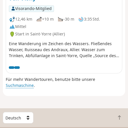
einen historischen Reiz.
Visorando-Mitglied
12,46 km
+10 m
-30 m
3:35 Std.
Mittel
Start in Saint-Yorre (Allier)
Eine Wanderung im Zeichen des Wassers. Fließendes
Wasser, Ruisseau des Andraux, Allier. Wasser zum
Trinken, Abfüllanlage in Saint-Yorre, Quelle „Source des
Célestins“. Wasser zur Heilung, Halles des Sources und
Grand Établissement Thermal de Vichy. Und je nach
Wetter vielleicht auch Wasser, das vom Himmel fällt?Die
Für mehr Wandertouren, benutze bitte unsere
Wanderung kann auch als Rundwanderung
Suchmaschine
.
unternommen werden, Schwierigkeitsgrad: schwer (24
km).
W
Z
ä
u
h