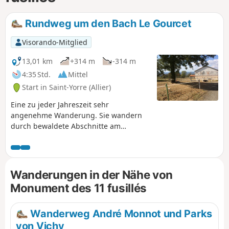
Rundweg um den Bach Le Gourcet
Visorando-Mitglied
13,01 km
+314 m
-314 m
4:35 Std.
Mittel
Start in Saint-Yorre (Allier)
Eine zu jeder Jahreszeit sehr
angenehme Wanderung. Sie wandern
durch bewaldete Abschnitte am
Talgrund, wo Sie das Plätschern des
Baches begleitet, aber auch durch
offene Abschnitte, die einen Blick auf
die Monts Dômes im Westen und die
Wanderungen in der Nähe von
Montagne Bourbonnaise im Osten
Monument des 11 fusillés
ermöglichen. Die Passagen in der Nähe
des Denkmals der 11 Märtyrer von
Goutte Grandval und des Schlosses von
Wanderweg André Monnot und Parks
Busset verleihen dieser Wanderung
von Vichy