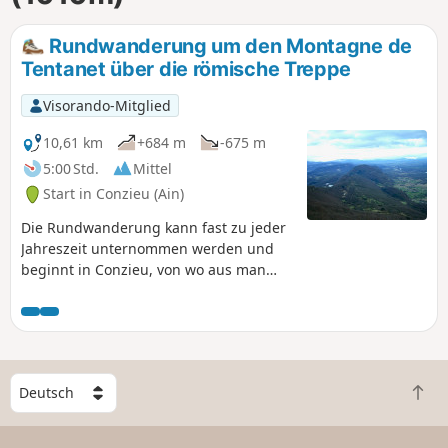
Rundwanderung um den Montagne de
Tentanet über die römische Treppe
Visorando-Mitglied
10,61 km
+684 m
-675 m
5:00 Std.
Mittel
Start in Conzieu (Ain)
Die Rundwanderung kann fast zu jeder
Jahreszeit unternommen werden und
beginnt in Conzieu, von wo aus man
über die Escalier Romain auf den Kamm
gelangt. Der Aufstieg erfolgt über den
Nordwestgrat, der Rückweg führt in
einem Bogen nach Westen zurück zum
Lac de Crotel. Die Strecke verläuft durch
W
Wald, aber mehrere Aussichtspunkte
Z
ä
bieten einen Blick auf die Alpen oder
u
h
das Rhonetal.
r
l