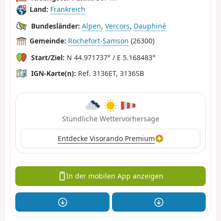
Land:
Frankreich
Bundesländer:
Alpen
,
Vercors
,
Dauphiné
Gemeinde:
Rochefort-Samson
(26300)
Start/Ziel:
N 44.971737° / E 5.168483°
IGN-Karte(n):
Ref. 3136ET, 3136SB
Stündliche Wettervorhersage
Entdecke Visorando Premium
In der mobilen App anzeigen