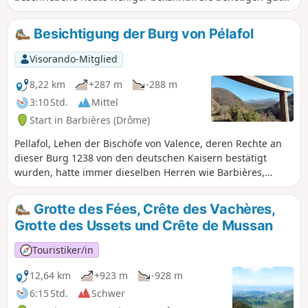
Beine, um den 300 m hohen Aufstieg unterhalb des Passes
zu bewältigen, etwas Kraft, um den Gipfel des Pierre-
Besichtigung der Burg von Pélafol
Chauve zu erklimmen, und ein wenig Orientierungssinn,
um nach Tourniol zu gelangen... aber was für eine
Visorando-Mitglied
Augenweide!
8,22 km
+287 m
-288 m
3:10 Std.
Mittel
Start in Barbières (Drôme)
Pellafol, Lehen der Bischöfe von Valence, deren Rechte an
dieser Burg 1238 von den deutschen Kaisern bestätigt
wurden, hatte immer dieselben Herren wie Barbières,
obwohl es einen anderen Lehnsherrn hatte. Diese 8,5 km
lange Rundwanderung führt Sie um die Burg in Barbières
Grotte des Fées, Crête des Vachères,
herum, vorbei am Col de la Sambie.
Grotte des Ussets und Crête de Mussan
Touristiker/in
12,64 km
+923 m
-928 m
6:15 Std.
Schwer