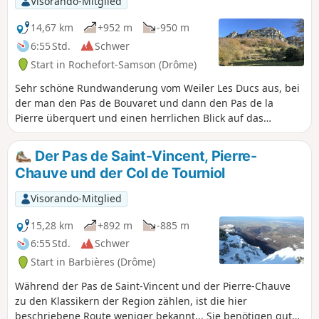
Visorando-Mitglied
14,67 km
+952 m
-950 m
6:55 Std.
Schwer
Start in Rochefort-Samson (Drôme)
Sehr schöne Rundwanderung vom Weiler Les Ducs aus, bei
der man den Pas de Bouvaret und dann den Pas de la
Pierre überquert und einen herrlichen Blick auf das
Rhonetal, den Vercors und die Ardèche hat.
Der Pas de Saint-Vincent, Pierre-
Chauve und der Col de Tourniol
Visorando-Mitglied
15,28 km
+892 m
-885 m
6:55 Std.
Schwer
Start in Barbières (Drôme)
Während der Pas de Saint-Vincent und der Pierre-Chauve
zu den Klassikern der Region zählen, ist die hier
beschriebene Route weniger bekannt... Sie benötigen gute