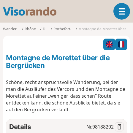
V
T
i
o
s
g
o
Wanderungen
Rhône-Alpes
Drôme
Rochefort-Samson
Montagne de Morettet über die Bergrücken
g
r
l
a
e
n
n
d
Montagne de Morettet über die
a
o
v
Bergrücken
i
g
Schöne, recht anspruchsvolle Wanderung, bei der
a
man die Ausläufer des Vercors und den Montagne de
t
i
Morettet auf einer „weniger klassischen“ Route
o
entdecken kann, die schöne Ausblicke bietet, da sie
n
auf den Bergrücken verläuft.
Details
Nr.
98188202