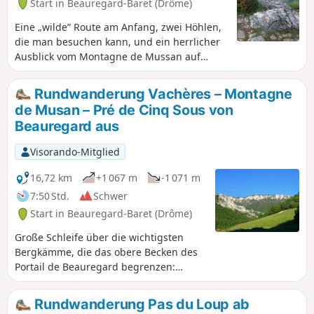
Start in Beauregard-Baret (Drôme)
Eine „wilde” Route am Anfang, zwei Höhlen,
die man besuchen kann, und ein herrlicher
Ausblick vom Montagne de Mussan auf
einen großen Teil des Vercors machen diese
Wanderung zu einem lohnenden Ausflug.
Rundwanderung Vachères – Montagne
de Musan – Pré de Cinq Sous von
Beauregard aus
Visorando-Mitglied
16,72 km
+1 067 m
-1 071 m
7:50 Std.
Schwer
Start in Beauregard-Baret (Drôme)
Große Schleife über die wichtigsten
Bergkämme, die das obere Becken des
Portail de Beauregard begrenzen:
Aufstieg über die wilden Vachères
(abseits des Weges), Überquerung der
Rundwanderung Pas du Loup ab
Pässe Col de Sonnaize, Pas du Loup und