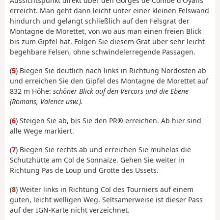
Aussichtspunkt direkt über den Gorges de Combe d'Oyans
erreicht. Man geht dann leicht unter einer kleinen Felswand
hindurch und gelangt schließlich auf den Felsgrat der
Montagne de Morettet, von wo aus man einen freien Blick
bis zum Gipfel hat. Folgen Sie diesem Grat über sehr leicht
begehbare Felsen, ohne schwindelerregende Passagen.
(
5
) Biegen Sie deutlich nach links in Richtung Nordosten ab
und erreichen Sie den Gipfel des Montagne de Morettet auf
832 m Höhe:
schöner Blick auf den Vercors und die Ebene
(Romans, Valence usw.).
(
6
) Steigen Sie ab, bis Sie den PR® erreichen. Ab hier sind
alle Wege markiert.
(
7
) Biegen Sie rechts ab und erreichen Sie mühelos die
Schutzhütte am Col de Sonnaize. Gehen Sie weiter in
Richtung Pas de Loup und Grotte des Ussets.
(
8
) Weiter links in Richtung Col des Tourniers auf einem
guten, leicht welligen Weg. Seltsamerweise ist dieser Pass
auf der IGN-Karte nicht verzeichnet.