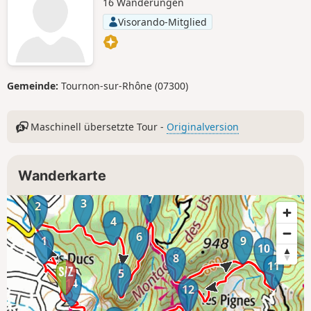
16 Wanderungen
Visorando-Mitglied
Gemeinde:
Tournon-sur-Rhône (07300)
Maschinell übersetzte Tour -
Originalversion
Wanderkarte
7
3
2
4
6
1
9
10
8
11
5
14
12