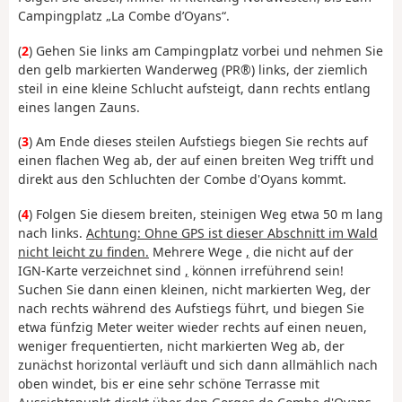
Campingplatz „La Combe d’Oyans“.
(
2
) Gehen Sie links am Campingplatz vorbei und nehmen Sie
den gelb markierten Wanderweg (PR®) links, der ziemlich
steil in eine kleine Schlucht aufsteigt, dann rechts entlang
eines langen Zauns.
(
3
) Am Ende dieses steilen Aufstiegs biegen Sie rechts auf
einen flachen Weg ab, der auf einen breiten Weg trifft und
direkt aus den Schluchten der Combe d'Oyans kommt.
(
4
) Folgen Sie diesem breiten, steinigen Weg etwa 50 m lang
nach links.
Achtung: Ohne GPS ist dieser Abschnitt im Wald
nicht leicht zu finden.
Mehrere Wege
,
die nicht auf der
IGN-Karte verzeichnet sind
,
können irreführend sein!
Suchen Sie dann einen kleinen, nicht markierten Weg, der
nach rechts während des Aufstiegs führt, und biegen Sie
etwa fünfzig Meter weiter wieder rechts auf einen neuen,
weniger frequentierten, nicht markierten Weg ab, der
zunächst horizontal verläuft und sich dann allmählich nach
oben windet, bis er eine sehr schöne Terrasse mit