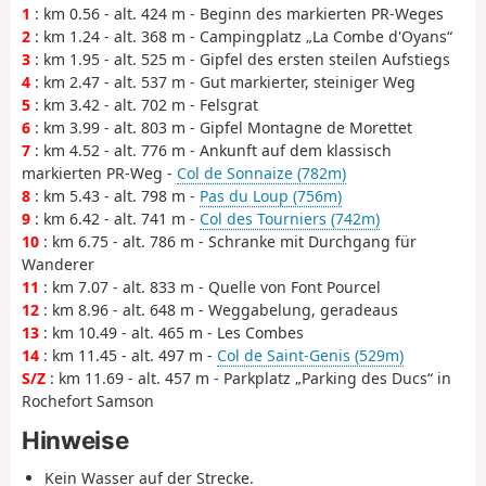
1
: km 0.56 - alt. 424 m - Beginn des markierten PR-Weges
2
: km 1.24 - alt. 368 m - Campingplatz „La Combe d'Oyans“
3
: km 1.95 - alt. 525 m - Gipfel des ersten steilen Aufstiegs
4
: km 2.47 - alt. 537 m - Gut markierter, steiniger Weg
5
: km 3.42 - alt. 702 m - Felsgrat
6
: km 3.99 - alt. 803 m - Gipfel Montagne de Morettet
7
: km 4.52 - alt. 776 m - Ankunft auf dem klassisch
markierten PR-Weg -
Col de Sonnaize (782m)
8
: km 5.43 - alt. 798 m -
Pas du Loup (756m)
9
: km 6.42 - alt. 741 m -
Col des Tourniers (742m)
10
: km 6.75 - alt. 786 m - Schranke mit Durchgang für
Wanderer
11
: km 7.07 - alt. 833 m - Quelle von Font Pourcel
12
: km 8.96 - alt. 648 m - Weggabelung, geradeaus
13
: km 10.49 - alt. 465 m - Les Combes
14
: km 11.45 - alt. 497 m -
Col de Saint-Genis (529m)
S/Z
: km 11.69 - alt. 457 m - Parkplatz „Parking des Ducs“ in
Rochefort Samson
Hinweise
Kein Wasser auf der Strecke.