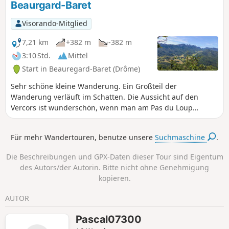
Beaurgard-Baret
Col des Tourniers, steiler Aufstieg zum
Pas de la Pierre, um den langen und
Visorando-Mitglied
schönen Grat der Montagne de Musan
bis zum Pas Pourceau zu überqueren,
7,21 km
+382 m
-382 m
Abstieg über die „Pré de Cinq-Sous”,
3:10 Std.
Mittel
den Cols des Cordeliers und des
Start in Beauregard-Baret (Drôme)
Marchands, schließlich durch die
Schlucht Ravin de Combins bis zum
Sehr schöne kleine Wanderung. Ein Großteil der
Passage du Tour und Rückkehr ins Dorf
Wanderung verläuft im Schatten. Die Aussicht auf den
über das Portail.
Vercors ist wunderschön, wenn man am Pas du Loup
ankommt.
Für mehr Wandertouren, benutze unsere
Suchmaschine
.
Die Beschreibungen und GPX-Daten dieser Tour sind Eigentum
des Autors/der Autorin. Bitte nicht ohne Genehmigung
kopieren.
AUTOR
Pascal07300