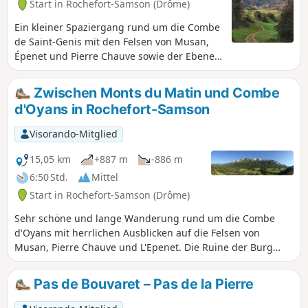
Start in Rochefort-Samson (Drôme)
Ein kleiner Spaziergang rund um die Combe
de Saint-Genis mit den Felsen von Musan,
Épenet und Pierre Chauve sowie der Ebene
von Romans im Hintergrund.
Zwischen Monts du Matin und Combe
d'Oyans in Rochefort-Samson
Visorando-Mitglied
15,05 km
+887 m
-886 m
6:50 Std.
Mittel
Start in Rochefort-Samson (Drôme)
Sehr schöne und lange Wanderung rund um die Combe
d'Oyans mit herrlichen Ausblicken auf die Felsen von
Musan, Pierre Chauve und L'Epenet. Die Ruine der Burg
Rochefort-Samson bietet einen schönen Ausblick auf das
Tal. Informationstafel auf dem Gipfel.
Pas de Bouvaret – Pas de la Pierre