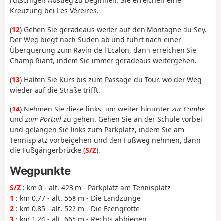
rutschigen Abstieg zu beginnen. Sie erreichen eine
Kreuzung bei Les Véreires.
(
12
) Gehen Sie geradeaus weiter auf den Montagne du Sey.
Der Weg biegt nach Süden ab und führt nach einer
Überquerung zum Ravin de l'Ecalon, dann erreichen Sie
Champ Riant, indem Sie immer geradeaus weitergehen.
(
13
) Halten Sie Kurs bis zum Passage du Tour, wo der Weg
wieder auf die Straße trifft.
(
14
) Nehmen Sie diese links, um weiter hinunter
zur Combe
und
zum Portail
zu gehen. Gehen Sie an der Schule vorbei
und gelangen Sie links zum Parkplatz, indem Sie am
Tennisplatz vorbeigehen und den Fußweg nehmen, dann
die Fußgängerbrücke (
S/Z
).
Wegpunkte
S/Z
: km 0 - alt. 423 m - Parkplatz am Tennisplatz
1
: km 0.77 - alt. 558 m - Die Landzunge
2
: km 0.85 - alt. 522 m - Die Feengrotte
3
: km 1.24 - alt. 665 m - Rechts abbiegen