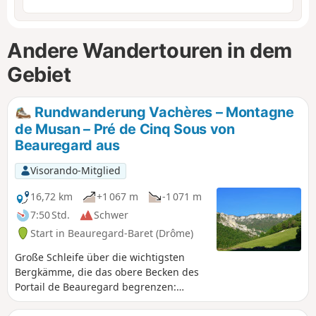
Andere Wandertouren in dem
Gebiet
Rundwanderung Vachères – Montagne
de Musan – Pré de Cinq Sous von
Beauregard aus
Visorando-Mitglied
16,72 km
+1 067 m
-1 071 m
7:50 Std.
Schwer
Start in Beauregard-Baret (Drôme)
Große Schleife über die wichtigsten
Bergkämme, die das obere Becken des
Portail de Beauregard begrenzen:
Aufstieg über die wilden Vachères