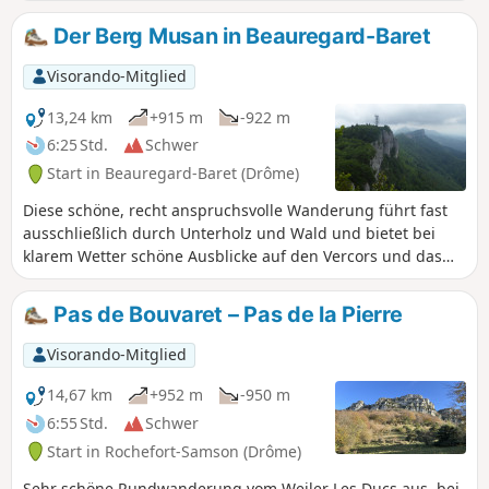
Um dorthin zu gelangen, nehmen Sie breite
Wege in einer geschlossenen oder weiten
Der Berg Musan in Beauregard-Baret
Landschaft, umgeben von kleinen Bergen,
grünen Wiesen und duftendem Unterholz.
Visorando-Mitglied
Es handelt sich nicht um eine
Rundwanderung, sondern um eine
13,24 km
+915 m
-922 m
Wanderung mit Hinweg und Rückweg. Der
6:25 Std.
Schwer
Hinweg ist ein stetiger und manchmal
Start in Beauregard-Baret (Drôme)
steiler Aufstieg. Der Rückweg ist
logischerweise viel einfacher.
Diese schöne, recht anspruchsvolle Wanderung führt fast
ausschließlich durch Unterholz und Wald und bietet bei
klarem Wetter schöne Ausblicke auf den Vercors und das
Tal von Romans. Die Route über den Kamm, die am Rocher
de Chantemerle vorbeiführt, wo sich der Fernsehsender von
Pas de Bouvaret – Pas de la Pierre
Beauregard befindet, ist eine Abfolge von Anstiegen und
Abstiegen, die sich den Klippen annähern oder von ihnen
Visorando-Mitglied
entfernen, manchmal über Felsen oder Schratte.
14,67 km
+952 m
-950 m
6:55 Std.
Schwer
Start in Rochefort-Samson (Drôme)
Sehr schöne Rundwanderung vom Weiler Les Ducs aus, bei