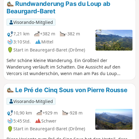
(abseits des Weges), Überquerung der
Rundwanderung Pas du Loup ab
Pässe Col de Sonnaize, Pas du Loup und
Beaurgard-Baret
Col des Tourniers, steiler Aufstieg zum
Pas de la Pierre, um den langen und
Visorando-Mitglied
schönen Grat der Montagne de Musan
bis zum Pas Pourceau zu überqueren,
7,21 km
+382 m
-382 m
Abstieg über die „Pré de Cinq-Sous”,
3:10 Std.
Mittel
den Cols des Cordeliers und des
Start in Beauregard-Baret (Drôme)
Marchands, schließlich durch die
Schlucht Ravin de Combins bis zum
Sehr schöne kleine Wanderung. Ein Großteil der
Passage du Tour und Rückkehr ins Dorf
Wanderung verläuft im Schatten. Die Aussicht auf den
über das Portail.
Vercors ist wunderschön, wenn man am Pas du Loup
ankommt.
Le Pré de Cinq Sous von Pierre Rousse
Visorando-Mitglied
10,90 km
+929 m
-928 m
5:45 Std.
Schwer
Start in Beauregard-Baret (Drôme)