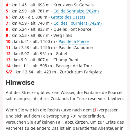
4
: km 1.45 - alt. 698 m - Kreuz von St-Gervais
5
: km 2.99 - alt. 761 m -
Col de Sonnaize (782m)
6
: km 3.6 - alt. 808 m -
Grotte des Ussets
7
: km 4.59 - alt. 740 m -
Col des Tourniers (742m)
8
: km 5.24 - alt. 833 m - Quelle: Font Pourcel
9
: km 5.53 - alt. 867 m - Weg links
10
: km 6.21 - alt. 1 160 m -
Pas de la Pierre
11
: km 7.53 - alt. 1 156 m - Pas de l'Aulagnier
12
: km 8.07 - alt. 961 m - Gabel
13
: km 9.9 - alt. 607 m - Champ Riant
14
: km 11.1 - alt. 505 m - Passage de la Tour
S/Z
: km 12.64 - alt. 423 m - Zurück zum Parkplatz
Hinweise
Auf der Strecke gibt es kein Wasser, die Fontaine de Pourcel
sollte angesichts ihres Zustands für Tiere reserviert bleiben.
Wenn Sie wie ich die Rechtskurve nach dem (
3
) verpassen
und sich auf dem Felsvorsprung 701 wiederfinden,
versuchen Sie auf keinen Fall, abzukürzen, um zur Crête des
Vachères zu gelangen: Das ist ein garantiertes Abenteuer in