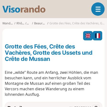
V
T
i
o
s
g
o
Wanderungen
Rhône-Alpes
Drôme
Beauregard-Baret
Grotte des Fées, Crête des Vachères, Grotte des Ussets und Crête de Mussan
g
r
l
a
e
n
n
d
Grotte des Fées, Crête des
a
o
v
Vachères, Grotte des Ussets und
i
Crête de Mussan
g
a
t
Eine „wilde” Route am Anfang, zwei Höhlen, die man
i
besuchen kann, und ein herrlicher Ausblick vom
o
Montagne de Mussan auf einen großen Teil des
n
Vercors machen diese Wanderung zu einem
lohnenden Ausflug.