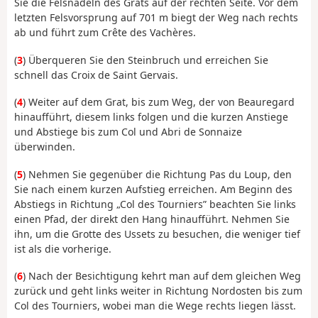
Sie die Felsnadeln des Grats auf der rechten Seite. Vor dem
letzten Felsvorsprung auf 701 m biegt der Weg nach rechts
ab und führt zum Crête des Vachères.
(
3
) Überqueren Sie den Steinbruch und erreichen Sie
schnell das Croix de Saint Gervais.
(
4
) Weiter auf dem Grat, bis zum Weg, der von Beauregard
hinaufführt, diesem links folgen und die kurzen Anstiege
und Abstiege bis zum Col und Abri de Sonnaize
überwinden.
(
5
) Nehmen Sie gegenüber die Richtung Pas du Loup, den
Sie nach einem kurzen Aufstieg erreichen. Am Beginn des
Abstiegs in Richtung „Col des Tourniers” beachten Sie links
einen Pfad, der direkt den Hang hinaufführt. Nehmen Sie
ihn, um die Grotte des Ussets zu besuchen, die weniger tief
ist als die vorherige.
(
6
) Nach der Besichtigung kehrt man auf dem gleichen Weg
zurück und geht links weiter in Richtung Nordosten bis zum
Col des Tourniers, wobei man die Wege rechts liegen lässt.