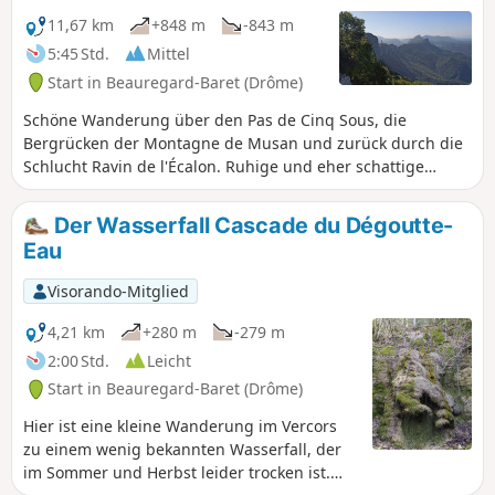
11,67 km
+848 m
-843 m
5:45 Std.
Mittel
Start in Beauregard-Baret (Drôme)
Schöne Wanderung über den Pas de Cinq Sous, die
Bergrücken der Montagne de Musan und zurück durch die
Schlucht Ravin de l'Écalon. Ruhige und eher schattige
Rundwanderung.
Der Wasserfall Cascade du Dégoutte-
Eau
Visorando-Mitglied
4,21 km
+280 m
-279 m
2:00 Std.
Leicht
Start in Beauregard-Baret (Drôme)
Hier ist eine kleine Wanderung im Vercors
zu einem wenig bekannten Wasserfall, der
im Sommer und Herbst leider trocken ist.