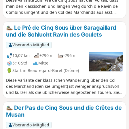
Diese Variante zum Pré de Cinq Sous hat den Vorteil, dass
man den klassischen und langen Weg durch die Ravin de
Combins umgeht und den Col des Marchands auslässt.
Über einen steilen, für die Waden anstrengenden Weg
führt die Route nach Pierre Rousse, dann nach Saragaillard
Le Pré de Cinq Sous über Saragaillard
und zur berühmten Wiese. Nach einem Hinweg und
und die Schlucht Ravin des Goulets
Rückweg zum höchsten Punkt der Montagne de Musan
erfolgt der Abstieg über Véreires (oder Vairaires) und
Visorando-Mitglied
Champ Riant.
10,07 km
+790 m
-796 m
5:10 Std.
Mittel
Start in Beauregard-Baret (Drôme)
Diese Variante der klassischen Wanderung über den Col
des Marchand (den sie umgeht) ist weniger anspruchsvoll
und kürzer als die üblicherweise angebotenen Touren. Sie
führt über gute Wege und Pfade zum Pré de Cinq Sous und
zurück über die Schluchten Ravin des Goulets und Ravin de
Der Pas de Cinq Sous und die Crêtes de
Tête d'Homme.
Musan
Visorando-Mitglied