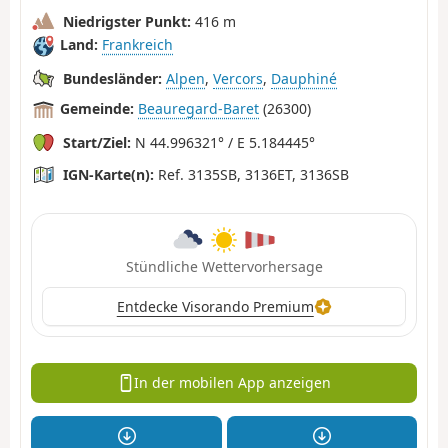
Niedrigster Punkt:
416 m
Land:
Frankreich
Bundesländer:
Alpen
,
Vercors
,
Dauphiné
Gemeinde:
Beauregard-Baret
(26300)
Start/Ziel:
N 44.996321° / E 5.184445°
IGN-Karte(n):
Ref. 3135SB, 3136ET, 3136SB
Stündliche Wettervorhersage
Entdecke Visorando Premium
In der mobilen App anzeigen