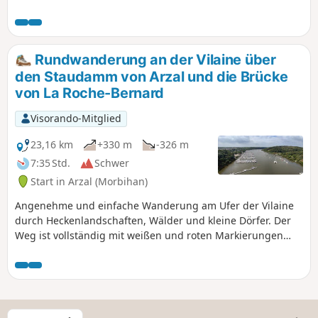
diese Täler, die in Richtung Vilaine verlaufen, eine
waldreiche Atmosphäre, in der man gerne spazieren geht.
Laubbäume an den Hängen und im Talgrund und
Nadelbäume auf den Hochebenen bilden den Rahmen für
Rundwanderung an der Vilaine über
diesen schattigen Spaziergang, bei dem Hohlwege auf von
den Staudamm von Arzal und die Brücke
Bäumen gesäumte Alleen folgen.
von La Roche-Bernard
Visorando-Mitglied
23,16 km
+330 m
-326 m
7:35 Std.
Schwer
Start in Arzal (Morbihan)
Angenehme und einfache Wanderung am Ufer der Vilaine
durch Heckenlandschaften, Wälder und kleine Dörfer. Der
Weg ist vollständig mit weißen und roten Markierungen
derGR®39(linkes Ufer) undGR®349(rechtes Ufer)
ausgeschildert.
W