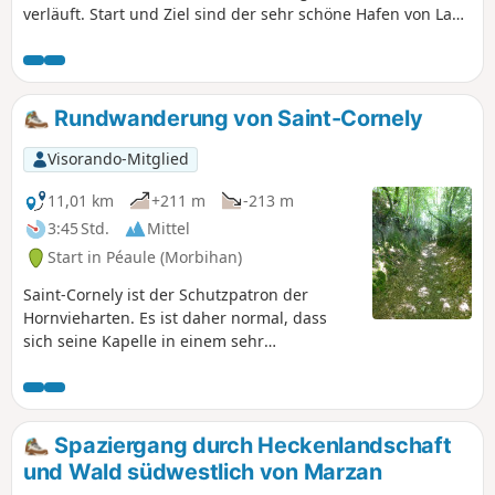
verläuft. Start und Ziel sind der sehr schöne Hafen von La
Roche-Bernard.
Rundwanderung von Saint-Cornely
Visorando-Mitglied
11,01 km
+211 m
-213 m
3:45 Std.
Mittel
Start in Péaule (Morbihan)
Saint-Cornely ist der Schutzpatron der
Hornvieharten. Es ist daher normal, dass
sich seine Kapelle in einem sehr
landwirtschaftlich geprägten Teil von Péaule
befindet. Aber während dieser Wanderung,
die über das Plateau oberhalb der Vilaine
führt, werden Sie andere Dinge zu tun
Spaziergang durch Heckenlandschaft
haben, als Kühe und andere Vierbeiner zu
und Wald südwestlich von Marzan
zählen. Halten Sie die Augen offen, denn in