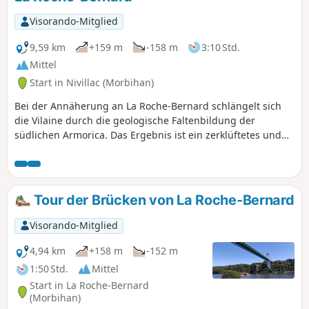
durchschnitten und ein meist
bewaldetes Relief geschaffen, in dem
Visorando-Mitglied
man spazieren gehen kann. Die
vorgeschlagene große Rundwanderung
9,59 km
+159 m
-158 m
3:10 Std.
ermöglicht es Ihnen, diese
Mittel
unterschiedlichen, aber immer
Start in Nivillac (Morbihan)
interessanten Landschaften zu
genießen, die sich im Laufe eines
Bei der Annäherung an La Roche-Bernard schlängelt sich
schönen Wandertages abwechseln.
die Vilaine durch die geologische Faltenbildung der
südlichen Armorica. Das Ergebnis ist ein zerklüftetes und
bewaldetes Relief, in dem es sich sehr angenehm wandern
lässt.
Tour der Brücken von La Roche-Bernard
Visorando-Mitglied
4,94 km
+158 m
-152 m
1:50 Std.
Mittel
Start in La Roche-Bernard
(Morbihan)