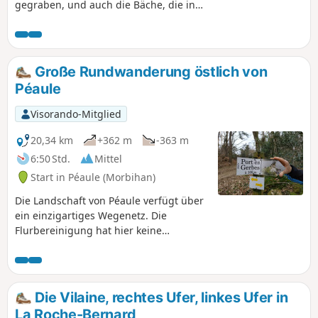
gegraben, und auch die Bäche, die in
sie münden, haben sich in recht steilen
Tälern niedergelassen. Die Überreste
von Windmühlen auf den Anhöhen und
von Wassermühlen entlang der Bäche
Große Rundwanderung östlich von
markieren diese Route, die sich rund
Péaule
um das ehemalige Anwesen des
Schlosses Fescal erstreckt. Diese Route
Visorando-Mitglied
verläuft größtenteils durch bewaldete
Gebiete, unterbrochen von gut
20,34 km
+362 m
-363 m
bewaldeten Heckenlandschaften.
6:50 Std.
Mittel
Start in Péaule (Morbihan)
Die Landschaft von Péaule verfügt über
ein einzigartiges Wegenetz. Die
Flurbereinigung hat hier keine
zerstörerischen Auswirkungen gehabt,
und große, schöne Hecken säumen
noch immer die Wege. An anderen
Stellen haben die Vilaine und ihre
Die Vilaine, rechtes Ufer, linkes Ufer in
Nebenflüsse das Felsplateau
La Roche-Bernard