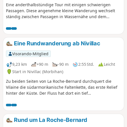
Eine anderthalbstündige Tour mit einigen schwierigen
Passagen. Diese angenehme kleine Wanderung wechselt
ständig zwischen Passagen in Wassernähe und dem
Erklimmen von Anhöhen ab und führt außerdem über zwei
Brücken etwa 50 Meter über der Vilaine. Auf dem Brücken-
Rundweg kannst Du einen kleinen Abschnitt des Flusses in
dem Teil entdecken, in dem er durch den Sillon de Bretagne
Eine Rundwanderung ab Nivillac
fließt. Bereite Deine Waden vor!
Visorando-Mitglied
9,23 km
+90 m
-90 m
2:55 Std.
Leicht
Start in Nivillac (Morbihan)
Zu beiden Seiten von La Roche-Bernard durchquert die
Vilaine die südarmorikanische Faltenkette, das erste Relief
hinter der Küste. Der Fluss hat dort ein tief
eingeschnittenes Tal gegraben, dessen vorgeschlagene
Route es ermöglicht, den Abschnitt unmittelbar oberhalb
der Morbihan-Brücke zu entdecken. Die mehr oder weniger
steilen, bewaldeten Hänge säumen den Spiegel, den das
Rund um La Roche-Bernard
dunkle Wasser der Vilaine bildet.