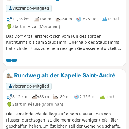
Visorando-Mitglied
11,36 km
+68 m
-64 m
3:25 Std.
Mittel
Start in Arzal (Morbihan)
Das Dorf Arzal erstreckt sich vom Fuß des spitzen
Kirchturms bis zum Staudamm. Oberhalb des Staudamms
hat sich der Fluss zu einem riesigen Gewässer entwickelt,
auf dem Tausende von Booten liegen, während
stromabwärts der maritime Charakter der Mündung
erhalten geblieben ist. Die vorgeschlagene Route
ermöglicht es Ihnen, diese beiden Aspekte des Flusses und
Rundweg ab der Kapelle Saint-André
die ihn überragende Heckenlandschaft zu entdecken.
Visorando-Mitglied
8,12 km
+83 m
-89 m
2:35 Std.
Leicht
Start in Péaule (Morbihan)
Die Gemeinde Péaule liegt auf einem Plateau, das von
Flüssen durchzogen ist, die mehr oder weniger tiefe Täler
geschaffen haben. Im östlichen Teil der Gemeinde schaffen