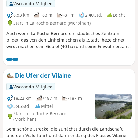
Visorando-Mitglied
8,53 km
+83 m
-81 m
2:40 Std.
Leicht
Start in La Roche-Bernard (Morbihan)
Auch wenn La Roche-Bernard ein städtisches Zentrum
bildet, das von den Einheimischen als „Stadt“ bezeichnet
wird, machen sein Gebiet (40 ha) und seine Einwohnerzahl
(ca. 700) es zu einem der kleinsten Kantonshauptorte
Frankreichs. Es ist umgeben von den Gemeinden Nivillac,
Herbignac und Férel, auf die sich der größte Teil des
Ballungsraums erstreckt. Die vorgeschlagene
Die Ufer der Vilaine
Rundwanderung ermöglicht es, das Gebiet zu umrunden.
Visorando-Mitglied
18,22 km
+187 m
-187 m
5:45 Std.
Mittel
Start in La Roche-Bernard
(Morbihan)
Sehr schöne Strecke, die zunächst durch die Landschaft
und den Wald führt und dann entlang des Flusses Vilaine