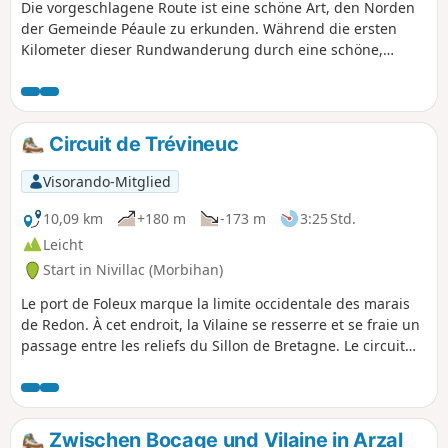
prägen.
Die vorgeschlagene Route ist eine schöne Art, den Norden
der Gemeinde Péaule zu erkunden. Während die ersten
Kilometer dieser Rundwanderung durch eine schöne,
hügelige Heckenlandschaft ohne große Höhenunterschiede
führen, sieht es ganz anders aus, sobald man den Ruisseau
du Pesle im Norden der Gemeinde erreicht. Und nebenbei
kann man einige schöne Beispiele der lokalen Architektur
Circuit de Trévineuc
bewundern, wie alte Mühlen oder die Kapellen Saint-
Leufroy und Saint-André, aber auch viele andere zivile
Visorando-Mitglied
Gebäude.
10,09 km
+180 m
-173 m
3:25 Std.
Leicht
Start in Nivillac (Morbihan)
Le port de Foleux marque la limite occidentale des marais
de Redon. À cet endroit, la Vilaine se resserre et se fraie un
passage entre les reliefs du Sillon de Bretagne. Le circuit
proposé permet de découvrir la rive Sud de ce goulet. Il
parcourt le bord de l'eau et joue aux montagnes russes à
travers le relief assez accidenté de Nivillac.
Zwischen Bocage und Vilaine in Arzal