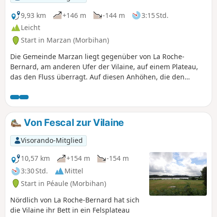
9,93 km
+146 m
-144 m
3:15 Std.
Leicht
Start in Marzan (Morbihan)
Die Gemeinde Marzan liegt gegenüber von La Roche-
Bernard, am anderen Ufer der Vilaine, auf einem Plateau,
das den Fluss überragt. Auf diesen Anhöhen, die den
Meereswinden ausgesetzt sind, befinden sich die Überreste
mehrerer Windmühlen. Bäche haben den Fels ausgehöhlt
und fließen nun in den Tälern. Dort, wo es möglich war, sie
zu stauen, wurden Wassermühlen errichtet. Die
Von Fescal zur Vilaine
vorgeschlagene Route führt durch eine
abwechslungsreiche und angenehme Landschaft von einer
Visorando-Mitglied
Mühle zur nächsten.
10,57 km
+154 m
-154 m
3:30 Std.
Mittel
Start in Péaule (Morbihan)
Nördlich von La Roche-Bernard hat sich
die Vilaine ihr Bett in ein Felsplateau