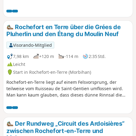
schönsten Dörfern Frankreichs.
Gepflasterte Gassen, stilisierte Schilder -
die Stadt wirkt wie ein kleines Juwel, das
im Herzen des Morbihan eingebettet ist.
Rochefort en Terre über die Grées de
Von diesem Dorf aus kannst Du eine
Pluherlin und den Étang du Moulin Neuf
schöne Wanderung über die sanften
Hügel und die alten Schiefergruben von
Visorando-Mitglied
Pluherlin unternehmen. Die Strecke ist
sehr abwechslungsreich zwischen
7,98 km
+120 m
-114 m
2:35 Std.
Heidelandschaft, Unterholz und sanften
Leicht
Hügeln. Durchquerung der Dörfer
Start in Rochefort-en-Terre (Morbihan)
Rochefort-en-Terre und Pluherlin.
Rochefort-en-Terre liegt auf einem Felsvorsprung, der
teilweise vom Ruisseau de Saint-Gentien umflossen wird.
Man kann kaum glauben, dass dieses dünne Rinnsal die
Quelle der Schlucht ist, die sich im Norden der Stadt öffnet,
doch genau dieses Rinnsal speist den schönen Étang du
Moulin Neuf. Die Ufer dieses Gewässers sowie die
Felsgrate, die das Arz-Tal überragen, bilden einen
Der Rundweg „Circuit des Ardoisières“
wunderschönen Rahmen für diese mittelalterliche Perle.
zwischen Rochefort-en-Terre und
Und ein Spaziergang durch die versteckten Ecken dieses