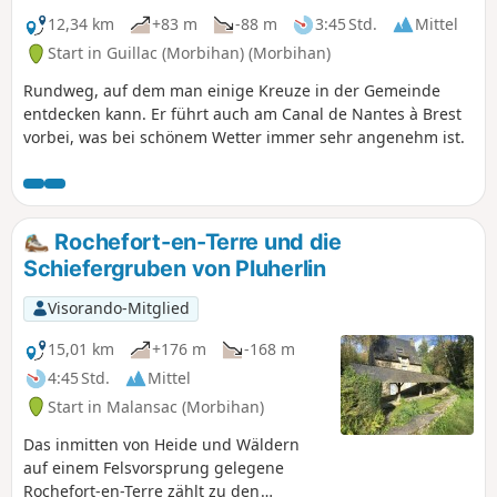
12,34 km
+83 m
-88 m
3:45 Std.
Mittel
Start in Guillac (Morbihan) (Morbihan)
Rundweg, auf dem man einige Kreuze in der Gemeinde
entdecken kann. Er führt auch am Canal de Nantes à Brest
vorbei, was bei schönem Wetter immer sehr angenehm ist.
Rochefort-en-Terre und die
Schiefergruben von Pluherlin
Visorando-Mitglied
15,01 km
+176 m
-168 m
4:45 Std.
Mittel
Start in Malansac (Morbihan)
Das inmitten von Heide und Wäldern
auf einem Felsvorsprung gelegene
Rochefort-en-Terre zählt zu den