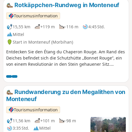
keineswegs zu vernachlässigen, und auch wenn das Relief
Rotkäppchen-Rundweg in Monteneuf
nicht sehr hoch ist, wechselt das Profil der Strecke zwischen
Rutschbahnen, auf denen man sich hinuntergleiten lässt,
Tourismusinformation
und schönen, kraftraubenden Steigungen. Und das alles
inmitten einer schönen Heckenlandschaft, gespickt mit
15,55 km
+119 m
-116 m
4:45 Std.
lebhaften Kleinstädten und Dörfern.
Mittel
Start in Monteneuf (Morbihan)
Entdecken Sie den Étang du Chaperon Rouge. Am Rand des
Deiches befindet sich die Schutzhütte „Bonnet Rouge“, ein
von einem Revolutionär in den Stein gehauener Sitz.
Nördlich des Étang de Quéhéon haben Sie vielleicht das
Glück, Enziane, Sonnentau (eine geschützte Pflanze) und
mindestens drei Heidekrautarten zu sehen. Schließlich
entdecken Sie an der „Loge Morinais“ die reizvollste aller
Rundwanderung zu den Megalithen von
Laubengänge sowie eine große Vielfalt an Flora und Fauna.
Monteneuf
Tourismusinformation
11,56 km
+101 m
-98 m
3:35 Std.
Mittel