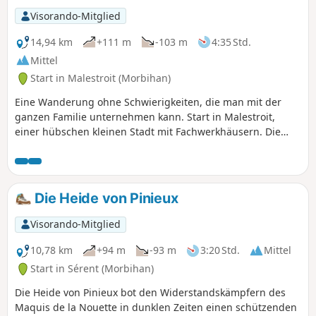
Visorando-Mitglied
14,94 km
+111 m
-103 m
4:35 Std.
Mittel
Start in Malestroit (Morbihan)
Eine Wanderung ohne Schwierigkeiten, die man mit der
ganzen Familie unternehmen kann. Start in Malestroit,
einer hübschen kleinen Stadt mit Fachwerkhäusern. Die
erste Hälfte der Strecke verläuft flach entlang des Kanals
von Bach nach Brest auf dem Treidelpfad. Der zweite Teil
führt durch die Landschaft: Felder, Wälder, Kapellen,
Kalvarienberge und malerische kleine Weiler, wobei Sie
Die Heide von Pinieux
demGR®347folgen.
Visorando-Mitglied
10,78 km
+94 m
-93 m
3:20 Std.
Mittel
Start in Sérent (Morbihan)
Die Heide von Pinieux bot den Widerstandskämpfern des
Maquis de la Nouette in dunklen Zeiten einen schützenden