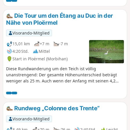
Gängen und einzelnen Menhiren. Sie ist
zwar weniger spektakulär als die von
Carnac, aber dennoch sehr interessant,
Die Tour um den Étang au Duc in der
da sie derzeit renoviert wird und
Nähe von Ploërmel
regionale Archäologen sowohl die
damaligen Wohnverhältnisse als auch
Visorando-Mitglied
die Methoden zum Aufrichten der
Steine nachgestellt haben.
15,01 km
+7 m
-7 m
4:20 Std.
Mittel
Start in Ploërmel (Morbihan)
Diese Rundwanderung um den Teich ist völlig
unanstrengend: Der gesamte Höhenunterschied beträgt
weniger als 25 m. Auch wenn der Anfang mit seinen 4,2
Kilometern auf einem ausgebauten Rad- und Wanderweg
etwas langatmig sein mag, ist der Rückweg über
denGR®®37, der am Teich entlangführt und an mehreren
Stellen herrliche Ausblicke auf eine Vielzahl von
Rundweg „Colonne des Trente“
Sumpfvögeln bietet, mehr als angenehm.
Visorando-Mitglied
8,49 km
+70 m
-76 m
2:40 Std.
Leicht