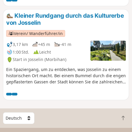
Kleiner Rundgang durch das Kulturerbe
von Josselin
Verein/ Wanderführer/in
3,17 km
+45 m
-41 m
1:00 Std.
Leicht
Start in Josselin (Morbihan)
Ein Spaziergang, um zu entdecken, was Josselin zu einem
historischen Ort macht. Bei einem Bummel durch die engen
gepflasterten Gassen der Stadt können Sie die zahlreichen
Fachwerkhäuser bewundern, von denen das älteste aus
dem Jahr 1538 stammt, sowie die Kirchen und das Schloss
(kostenpflichtig). Eine sehr angenehme Wanderung.
W
Z
ä
u
h