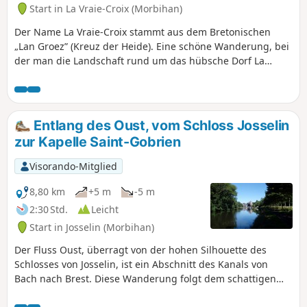
Start in La Vraie-Croix (Morbihan)
Der Name La Vraie-Croix stammt aus dem Bretonischen
„Lan Groez” (Kreuz der Heide). Eine schöne Wanderung, bei
der man die Landschaft rund um das hübsche Dorf La
Vraie-Croix entdecken kann.
Entlang des Oust, vom Schloss Josselin
zur Kapelle Saint-Gobrien
Visorando-Mitglied
8,80 km
+5 m
-5 m
2:30 Std.
Leicht
Start in Josselin (Morbihan)
Der Fluss Oust, überragt von der hohen Silhouette des
Schlosses von Josselin, ist ein Abschnitt des Kanals von
Bach nach Brest. Diese Wanderung folgt dem schattigen
Flusslauf und führt zur charmanten Kapelle Saint-Gobrien.