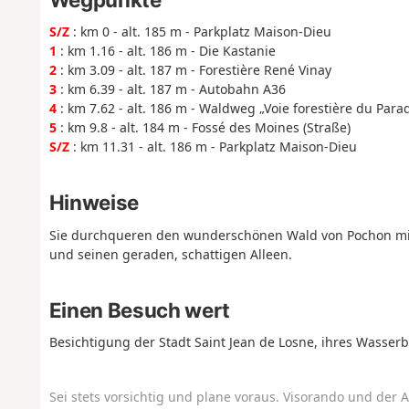
S/Z
: km 0 - alt. 185 m - Parkplatz Maison-Dieu
1
: km 1.16 - alt. 186 m - Die Kastanie
2
: km 3.09 - alt. 187 m - Forestière René Vinay
3
: km 6.39 - alt. 187 m - Autobahn A36
4
: km 7.62 - alt. 186 m - Waldweg „Voie forestière du Parad
5
: km 9.8 - alt. 184 m - Fossé des Moines (Straße)
S/Z
: km 11.31 - alt. 186 m - Parkplatz Maison-Dieu
Hinweise
Sie durchqueren den wunderschönen Wald von Pochon mit
und seinen geraden, schattigen Alleen.
Einen Besuch wert
Besichtigung der Stadt Saint Jean de Losne, ihres Wasse
Sei stets vorsichtig und plane voraus. Visorando und der A