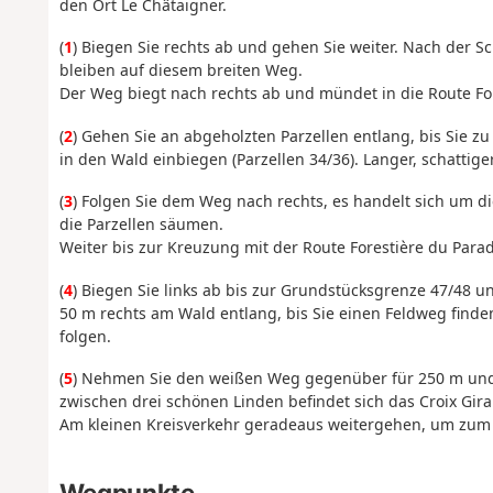
den Ort Le Châtaigner.
(
1
) Biegen Sie rechts ab und gehen Sie weiter. Nach der 
bleiben auf diesem breiten Weg.
Der Weg biegt nach rechts ab und mündet in die Route For
(
2
) Gehen Sie an abgeholzten Parzellen entlang, bis Sie zu
in den Wald einbiegen (Parzellen 34/36). Langer, schatti
(
3
) Folgen Sie dem Weg nach rechts, es handelt sich um di
die Parzellen säumen.
Weiter bis zur Kreuzung mit der Route Forestière du Parad
(
4
) Biegen Sie links ab bis zur Grundstücksgrenze 47/48 
50 m rechts am Wald entlang, bis Sie einen Feldweg finde
folgen.
(
5
) Nehmen Sie den weißen Weg gegenüber für 250 m und 
zwischen drei schönen Linden befindet sich das Croix Gira
Am kleinen Kreisverkehr geradeaus weitergehen, um zum 
Wegpunkte