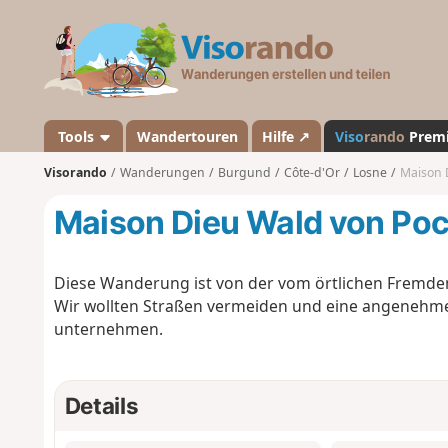
V
i
s
o
r
a
Tools
Wandertouren
Hilfe ↗
Viso
rando
Prem
n
Visorando
Wanderungen
Burgund
Côte-d'Or
Losne
Maison 
d
o
Maison Dieu Wald von Po
Diese Wanderung ist von der vom örtlichen Fremde
Wir wollten Straßen vermeiden und eine angenehm
unternehmen.
Details