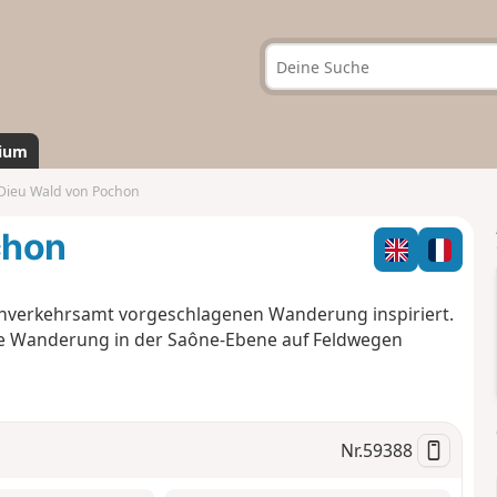
ium
Dieu Wald von Pochon
chon
nverkehrsamt vorgeschlagenen Wanderung inspiriert.
e Wanderung in der Saône-Ebene auf Feldwegen
Nr.
59388