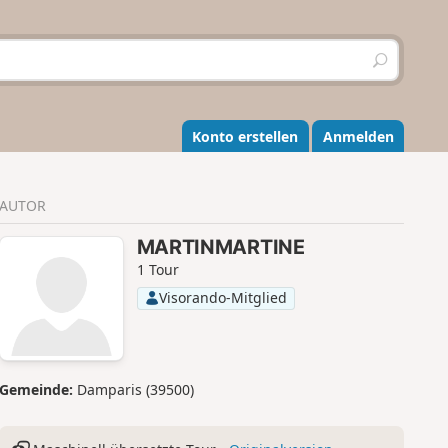
S
u
c
h
e
Konto erstellen
Anmelden
n
AUTOR
MARTINMARTINE
1 Tour
Visorando-Mitglied
Gemeinde:
Damparis (39500)