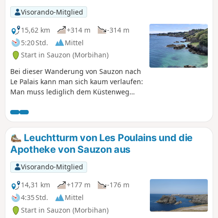
Visorando-Mitglied
15,62 km
+314 m
-314 m
5:20 Std.
Mittel
Start in Sauzon (Morbihan)
Bei dieser Wanderung von Sauzon nach
Le Palais kann man sich kaum verlaufen:
Man muss lediglich dem Küstenweg
(GR®340) folgen und erreicht nach
einer Abfolge von Aufstiegen und
Abstiegen, die die Strecke recht
anspruchsvoll machen, den Hafen von
Leuchtturm von Les Poulains und die
Le Palais (siehe praktische
Apotheke von Sauzon aus
Informationen).
Visorando-Mitglied
14,31 km
+177 m
-176 m
4:35 Std.
Mittel
Start in Sauzon (Morbihan)