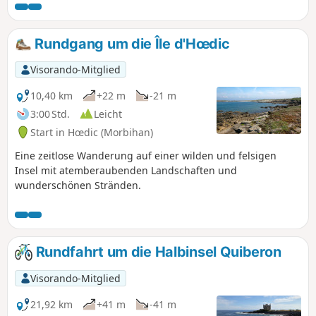
Schönheit sowie die Vielfalt der
Landschaften zu genießen. Diese
Wanderung verläuft an der Südküste
Rundgang um die Île d'Hœdic
(der „wilden Küste“), die den Winden
des Atlantiks ausgesetzt ist. Die
Visorando-Mitglied
zerklüfteten Klippen, bedeckt mit
karger, farbenfroher Heide, bilden ein
10,40 km
+22 m
-21 m
unglaubliches Bild.
3:00 Std.
Leicht
Start in Hœdic (Morbihan)
Eine zeitlose Wanderung auf einer wilden und felsigen
Insel mit atemberaubenden Landschaften und
wunderschönen Stränden.
Rundfahrt um die Halbinsel Quiberon
Visorando-Mitglied
21,92 km
+41 m
-41 m