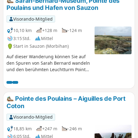
Sarah-Bernard-Museum, Pointe des
versucht, junge Hummer zu züchten.
Poulains und Hafen von Sauzon
Visorando-Mitglied
10,10 km
+128 m
-124 m
3:15 Std.
Mittel
Start in Sauzon (Morbihan)
Auf dieser Wanderung können Sie auf
den Spuren von Sarah Bernard wandeln
und den berühmten Leuchtturm Pointe
des Poulains entdecken, bevor Sie über
den Küstenweg mit seiner
atemberaubenden Landschaft den
kleinen typischen Hafen von Sauzon
Pointe des Poulains – Aiguilles de Port
besuchen.
Coton
Visorando-Mitglied
18,85 km
+247 m
-246 m
6:05 Std.
Mittel