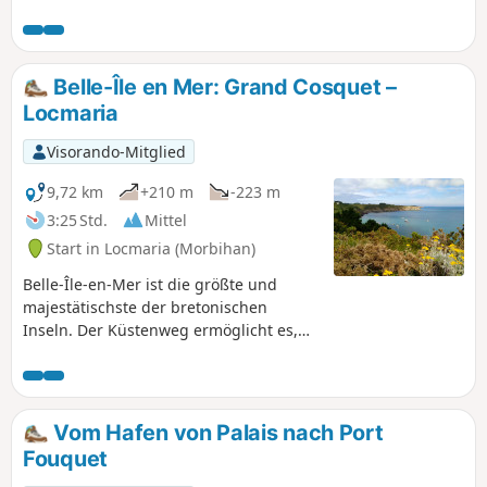
Belle-Île en Mer: Grand Cosquet –
Locmaria
Visorando-Mitglied
9,72 km
+210 m
-223 m
3:25 Std.
Mittel
Start in Locmaria (Morbihan)
Belle-Île-en-Mer ist die größte und
majestätischste der bretonischen
Inseln. Der Küstenweg ermöglicht es,
die Insel zu umrunden und die
Schönheit und Vielfalt der Landschaften
zu genießen. Diese Wanderung befindet
sich an der Südküste (wilde Küste), die
Vom Hafen von Palais nach Port
den Winden des Atlantiks ausgesetzt ist.
Fouquet
Die zerklüfteten Klippen, bedeckt mit