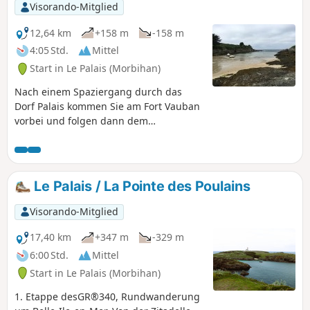
karger, farbenfroher Heide, zeichnen
Visorando-Mitglied
ein unglaubliches Bild.
12,64 km
+158 m
-158 m
4:05 Std.
Mittel
Start in Le Palais (Morbihan)
Nach einem Spaziergang durch das
Dorf Palais kommen Sie am Fort Vauban
vorbei und folgen dann dem
Küstenweg, bevor Sie ins Landesinnere
zurück nach Palais gelangen.
Le Palais / La Pointe des Poulains
Visorando-Mitglied
17,40 km
+347 m
-329 m
6:00 Std.
Mittel
Start in Le Palais (Morbihan)
1. Etappe desGR®340, Rundwanderung