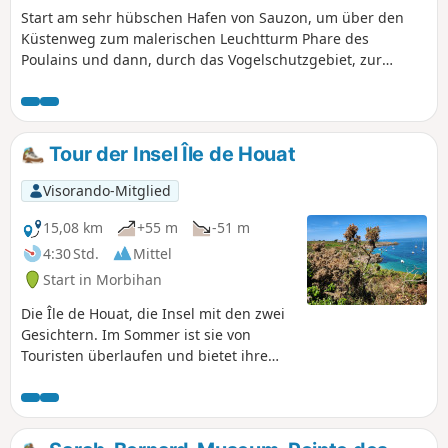
Start am sehr hübschen Hafen von Sauzon, um über den
Küstenweg zum malerischen Leuchtturm Phare des
Poulains und dann, durch das Vogelschutzgebiet, zur
Grotte de l'Apothicaire zu gelangen. Wunderschöne
Landschaften entlang des gesamten Küstenwegs.
Tour der Insel Île de Houat
Visorando-Mitglied
15,08 km
+55 m
-51 m
4:30 Std.
Mittel
Start in Morbihan
Die Île de Houat, die Insel mit den zwei
Gesichtern. Im Sommer ist sie von
Touristen überlaufen und bietet ihre
Strände und ihre felsige Küste. Im
Winter ist sie ruhiger und kann unter
ihrer wahren Identität entdeckt werden.
Schau Dir das „Eclosarium“ an, wo man