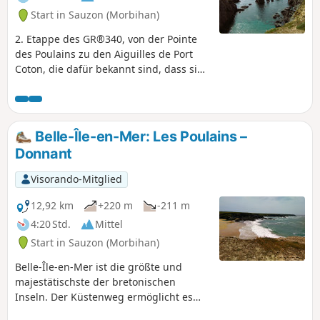
Start in Sauzon (Morbihan)
2. Etappe des GR®340, von der Pointe
des Poulains zu den Aiguilles de Port
Coton, die dafür bekannt sind, dass sie
1886 von Claude Monet verewigt
wurden.
Belle-Île-en-Mer: Les Poulains –
Donnant
Visorando-Mitglied
12,92 km
+220 m
-211 m
4:20 Std.
Mittel
Start in Sauzon (Morbihan)
Belle-Île-en-Mer ist die größte und
majestätischste der bretonischen
Inseln. Der Küstenweg ermöglicht es
uns, die Insel zu umrunden und die