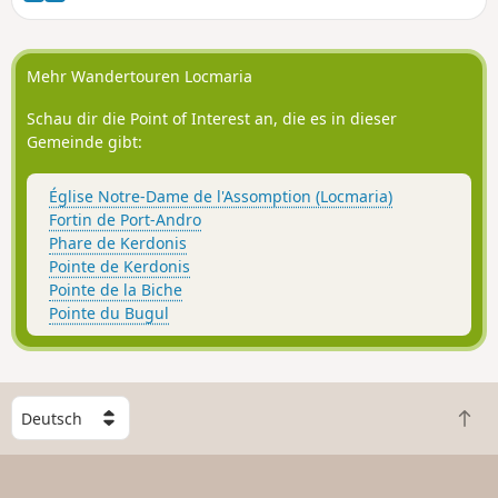
Mehr Wandertouren Locmaria
Schau dir die Point of Interest an, die es in dieser
Gemeinde gibt:
Église Notre-Dame de l'Assomption (Locmaria)
Fortin de Port-Andro
Phare de Kerdonis
Pointe de Kerdonis
Pointe de la Biche
Pointe du Bugul
W
Z
ä
u
h
r
l