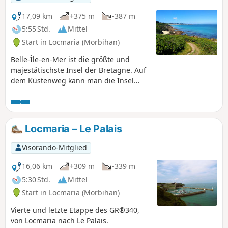
17,09 km
+375 m
-387 m
5:55 Std.
Mittel
Start in Locmaria (Morbihan)
Belle-Île-en-Mer ist die größte und
majestätischste Insel der Bretagne. Auf
dem Küstenweg kann man die Insel
umrunden und die Schönheit und
Vielfalt der Landschaften genießen.
Diese Wanderung befindet sich an der
windgeschützten Nordküste, wo sich
Locmaria – Le Palais
schöne Strände, blühende Wiesen und
charmante kleine Anlegehäfen
Visorando-Mitglied
aneinanderreihen.
16,06 km
+309 m
-339 m
5:30 Std.
Mittel
Start in Locmaria (Morbihan)
Vierte und letzte Etappe des GR®340,
von Locmaria nach Le Palais.