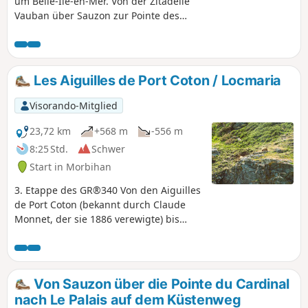
um Belle-Ile-en-Mer. Von der Zitadelle
Vauban über Sauzon zur Pointe des
Poulains.
Les Aiguilles de Port Coton / Locmaria
Visorando-Mitglied
23,72 km
+568 m
-556 m
8:25 Std.
Schwer
Start in Morbihan
3. Etappe des GR®340 Von den Aiguilles
de Port Coton (bekannt durch Claude
Monnet, der sie 1886 verewigte) bis
nach Locmaria.
Von Sauzon über die Pointe du Cardinal
nach Le Palais auf dem Küstenweg