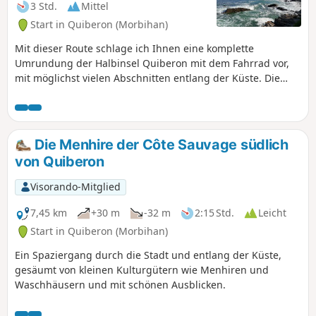
3 Std.
Mittel
Start in Quiberon (Morbihan)
Mit dieser Route schlage ich Ihnen eine komplette
Umrundung der Halbinsel Quiberon mit dem Fahrrad vor,
mit möglichst vielen Abschnitten entlang der Küste. Die
Tour verläuft im Uhrzeigersinn und führt durch die Stadt
Quiberon, entlang der wilden Küste und anschließend an
der Buchtseite entlang. Diese Route weist keine besonderen
Schwierigkeiten auf – das Einzige, was Sie zum Anhalten
Die Menhire der Côte Sauvage südlich
bewegen wird, sind die Aussichtspunkte!
von Quiberon
Visorando-Mitglied
7,45 km
+30 m
-32 m
2:15 Std.
Leicht
Start in Quiberon (Morbihan)
Ein Spaziergang durch die Stadt und entlang der Küste,
gesäumt von kleinen Kulturgütern wie Menhiren und
Waschhäusern und mit schönen Ausblicken.