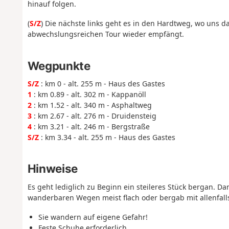
hinauf folgen.
(
S/Z
) Die nächste links geht es in den Hardtweg, wo uns d
abwechslungsreichen Tour wieder empfängt.
Wegpunkte
S/Z
: km 0 - alt. 255 m - Haus des Gastes
1
: km 0.89 - alt. 302 m - Kappanöll
2
: km 1.52 - alt. 340 m - Asphaltweg
3
: km 2.67 - alt. 276 m - Druidensteig
4
: km 3.21 - alt. 246 m - Bergstraße
S/Z
: km 3.34 - alt. 255 m - Haus des Gastes
Hinweise
Es geht lediglich zu Beginn ein steileres Stück bergan. D
wanderbaren Wegen meist flach oder bergab mit allenfalls
Sie wandern auf eigene Gefahr!
Feste Schuhe erforderlich