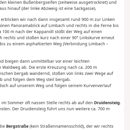
den kleinen Bußenbergseifen (zeitweise ausgetrocknet) und
s hinauf (der linke Abzweig ist eine Sackgasse).
 erblicken wir nach dann insgesamt rund 900 m zur Linken
en Panoramablick auf Limbach und rechts in die Ferne bis
a 100 m nach der Kappanöll stößt der Weg auf einen
 rechts und stoßen kurz nach einer 90° Linkskurve erneut
 bis zu einem asphaltierten Weg (Verbindung Limbach –
nd biegen dann unmittelbar vor einer leichten
en Waldweg ab. Die erste Kreuzung nach ca. 200 m
wischen bergab wandernd, stoßen von links zwei Wege auf
 ab und folgen dem Weg steil bergab.
edoch auf unserem Weg und folgen seinem Kurvenverlauf
h im Sommer oft nassen Stelle rechts ab auf den
Druidensteig
.
nsten. Der Druidensteig führt uns nun weitere ca. 700 m
 die
Bergstraße
(kein Straßennamensschild), der wir rechts