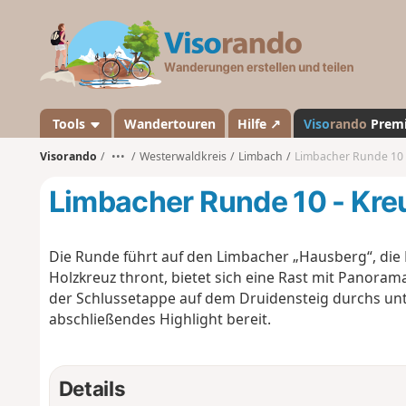
V
i
s
o
r
a
Tools
Wandertouren
Hilfe ↗
Viso
rando
Prem
n
Visorando
•••
Westerwaldkreis
Limbach
Limbacher Runde 10 
d
o
Limbacher Runde 10 - Kre
Die Runde führt auf den Limbacher „Hausberg“, die K
Holzkreuz thront, bietet sich eine Rast mit Panorama
der Schlussetappe auf dem Druidensteig durchs unte
abschließendes Highlight bereit.
Details