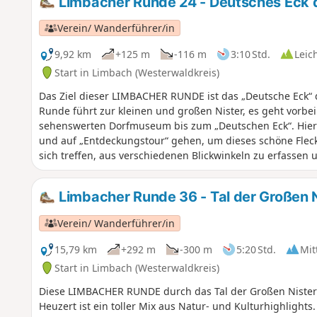
Limbacher Runde 24 - Deutsches Eck 
Verein/ Wanderführer/in
9,92 km
+125 m
-116 m
3:10 Std.
Leic
Start in Limbach (Westerwaldkreis)
Das Ziel dieser LIMBACHER RUNDE ist das „Deutsche Eck“
Runde führt zur kleinen und großen Nister, es geht vorb
sehenswerten Dorfmuseum bis zum „Deutschen Eck“. Hier 
und auf „Entdeckungstour“ gehen, um dieses schöne Fleck
sich treffen, aus verschiedenen Blickwinkeln zu erfassen 
Limbacher Runde 36 - Tal der Großen N
Verein/ Wanderführer/in
15,79 km
+292 m
-300 m
5:20 Std.
Mit
Start in Limbach (Westerwaldkreis)
Diese LIMBACHER RUNDE durch das Tal der Großen Nister
Heuzert ist ein toller Mix aus Natur- und Kulturhighlight