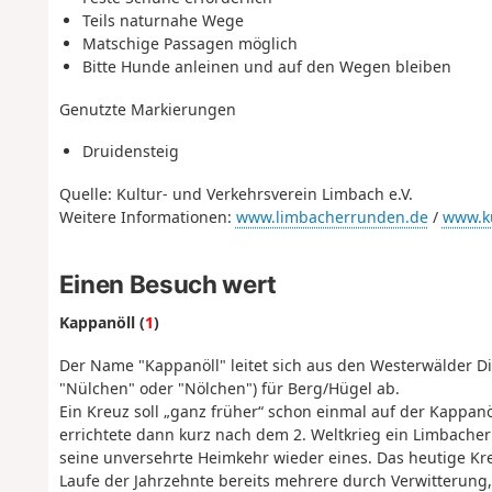
Teils naturnahe Wege
Matschige Passagen möglich
Bitte Hunde anleinen und auf den Wegen bleiben
Genutzte Markierungen
Druidensteig
Quelle: Kultur- und Verkehrsverein Limbach e.V.
Weitere Informationen:
www.limbacherrunden.de
/
www.k
Einen Besuch wert
Kappanöll (
1
)
Der Name "Kappanöll" leitet sich aus den Westerwälder Di
"Nülchen" oder "Nölchen") für Berg/Hügel ab.
Ein Kreuz soll „ganz früher“ schon einmal auf der Kappan
errichtete dann kurz nach dem 2. Weltkrieg ein Limbache
seine unversehrte Heimkehr wieder eines. Das heutige Kre
Laufe der Jahrzehnte bereits mehrere durch Verwitterung, 