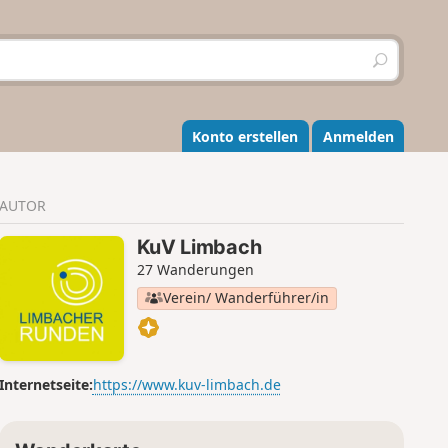
S
u
c
h
e
Konto erstellen
Anmelden
n
AUTOR
KuV Limbach
27 Wanderungen
Verein/ Wanderführer/in
Internetseite:
https://www.kuv-limbach.de