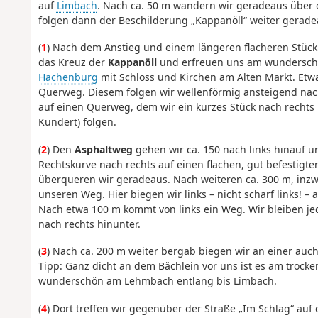
auf
Limbach
. Nach ca. 50 m wandern wir geradeaus über 
folgen dann der Beschilderung „Kappanöll“ weiter geradeau
(
1
) Nach dem Anstieg und einem längeren flacheren Stück
das Kreuz der
Kappanöll
und erfreuen uns am wunderschön
Hachenburg
mit Schloss und Kirchen am Alten Markt. Etw
Querweg. Diesem folgen wir wellenförmig ansteigend nach
auf einen Querweg, dem wir ein kurzes Stück nach rechts
Kundert) folgen.
(
2
) Den
Asphaltweg
gehen wir ca. 150 nach links hinauf u
Rechtskurve nach rechts auf einen flachen, gut befestigt
überqueren wir geradeaus. Nach weiteren ca. 300 m, inz
unseren Weg. Hier biegen wir links – nicht scharf links! –
Nach etwa 100 m kommt von links ein Weg. Wir bleiben j
nach rechts hinunter.
(
3
) Nach ca. 200 m weiter bergab biegen wir an einer auc
Tipp: Ganz dicht an dem Bächlein vor uns ist es am trocke
wunderschön am Lehmbach entlang bis Limbach.
(
4
) Dort treffen wir gegenüber der Straße „Im Schlag“ auf