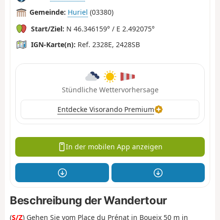
Gemeinde:
Huriel
(03380)
Start/Ziel:
N 46.346159° / E 2.492075°
IGN-Karte(n):
Ref. 2328E, 2428SB
Stündliche Wettervorhersage
Entdecke Visorando Premium
In der mobilen App anzeigen
Beschreibung der Wandertour
(
S/Z
) Gehen Sie vom Place du Prénat in Boueix 50 m in