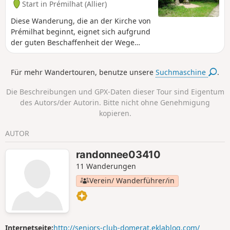
Start in Prémilhat (Allier)
Diese Wanderung, die an der Kirche von
Prémilhat beginnt, eignet sich aufgrund
der guten Beschaffenheit der Wege
besonders gut für Nordic Walking.
Unterwegs entdecken Sie das „Croix des
Für mehr Wandertouren, benutze unsere
Suchmaschine
.
Oyardoux“, das 2013 von Robert Perrot
restauriert wurde und den Schnittpunkt
Die Beschreibungen und GPX-Daten dieser Tour sind Eigentum
dreier ehemaliger Diözesen markiert:
des Autors/der Autorin. Bitte nicht ohne Genehmigung
Quinssaines, Teillet und Prémilhat.
kopieren.
AUTOR
randonnee03410
11 Wanderungen
Verein/ Wanderführer/in
Internetseite:
http://seniors-club-domerat.eklablog.com/