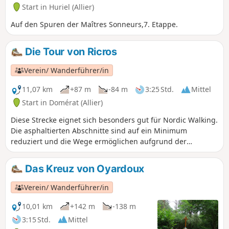
Start in Huriel (Allier)
Auf den Spuren der Maîtres Sonneurs,7. Etappe.
Die Tour von Ricros
Verein/ Wanderführer/in
11,07 km
+87 m
-84 m
3:25 Std.
Mittel
Start in Domérat (Allier)
Diese Strecke eignet sich besonders gut für Nordic Walking.
Die asphaltierten Abschnitte sind auf ein Minimum
reduziert und die Wege ermöglichen aufgrund der
Beschaffenheit des Belags eine Bewegungsabfolge, die
diese Sportart besonders interessant macht. Außerdem ist
Das Kreuz von Oyardoux
diese Wanderung zu jeder Jahreszeit begehbar. Die Strecke
eignet sich natürlich auch für klassische Wanderungen.
Verein/ Wanderführer/in
10,01 km
+142 m
-138 m
3:15 Std.
Mittel