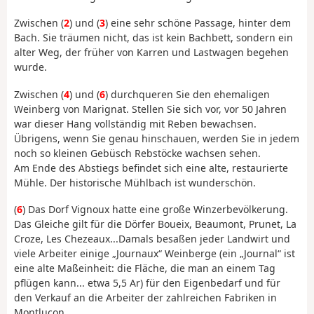
Zwischen (
2
) und (
3
) eine sehr schöne Passage, hinter dem
Bach. Sie träumen nicht, das ist kein Bachbett, sondern ein
alter Weg, der früher von Karren und Lastwagen begehen
wurde.
Zwischen (
4
) und (
6
) durchqueren Sie den ehemaligen
Weinberg von Marignat. Stellen Sie sich vor, vor 50 Jahren
war dieser Hang vollständig mit Reben bewachsen.
Übrigens, wenn Sie genau hinschauen, werden Sie in jedem
noch so kleinen Gebüsch Rebstöcke wachsen sehen.
Am Ende des Abstiegs befindet sich eine alte, restaurierte
Mühle. Der historische Mühl­bach ist wunderschön.
(
6
) Das Dorf Vignoux hatte eine große Winzerbevölkerung.
Das Gleiche gilt für die Dörfer Boueix, Beaumont, Prunet, La
Croze, Les Chezeaux...Damals besaßen jeder Landwirt und
viele Arbeiter einige „Journaux“ Weinberge (ein „Journal“ ist
eine alte Maßeinheit: die Fläche, die man an einem Tag
pflügen kann... etwa 5,5 Ar) für den Eigenbedarf und für
den Verkauf an die Arbeiter der zahlreichen Fabriken in
Montluçon.