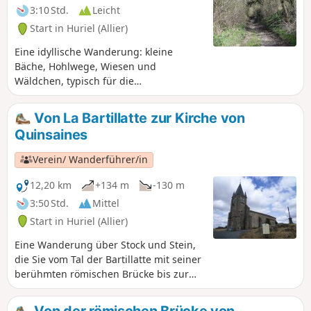
3:10 Std.
Leicht
Start in Huriel (Allier)
Eine idyllische Wanderung: kleine
Bäche, Hohlwege, Wiesen und
Wäldchen, typisch für die
Heckenlandschaft des Bourbonnais
Diese Tour ist mit dem Mountainbike
Von La Bartillatte zur Kirche von
befahrbar, weist jedoch ab dem (11)
Quinsaines
einen sehr technischen Abstieg auf.
Verein/ Wanderführer/in
12,20 km
+134 m
-130 m
3:50 Std.
Mittel
Start in Huriel (Allier)
Eine Wanderung über Stock und Stein,
die Sie vom Tal der Bartillatte mit seiner
berühmten römischen Brücke bis zur
charakteristischen Kirche von
Quinssaines führt, die auf einem Felsen
Von der römischen Brücke von