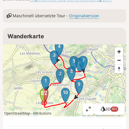
Maschinell übersetzte Tour -
Originalversion
Wanderkarte
4
3
7
5
6
8
2
1
9
10
3D
NEU
K
OpenStreetMap -
Attributions
a
r