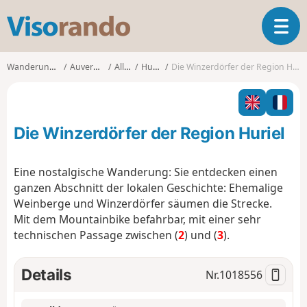
V
T
i
o
s
g
o
Wanderungen
Auvergne
Allier
Huriel
Die Winzerdörfer der Region Huriel
g
r
l
a
e
n
n
d
Die Winzerdörfer der Region Huriel
a
o
v
i
Eine nostalgische Wanderung: Sie entdecken einen
g
ganzen Abschnitt der lokalen Geschichte: Ehemalige
a
Weinberge und Winzerdörfer säumen die Strecke.
t
Mit dem Mountainbike befahrbar, mit einer sehr
i
o
technischen Passage zwischen (
2
) und (
3
).
n
Details
Nr.
1018556