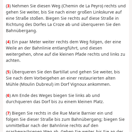
(
3
) Nehmen Sie diesen Weg (Chemin de La Peyro) rechts und
gehen Sie weiter, bis Sie nach einer großen Linkskurve auf
eine Straße stoßen. Biegen Sie rechts auf diese Straße in
Richtung des Dorfes La Croze ab und überqueren Sie den
Bahnübergang.
(
4
) Ein paar Meter weiter rechts dem Weg folgen, der eine
Weile an der Bahnlinie entlangführt, und diesen
weitergehen, ohne auf die kleinen Pfade rechts und links zu
achten.
(
5
) Überqueren Sie den Bartillat und gehen Sie weiter, bis
Sie nach dem Vorbeigehen an einer restaurierten alten
Mühle (Moulin Dubreul) im Dorf Vignoux ankommen.
(
6
) Am Ende des Weges biegen Sie links ab und
durchqueren das Dorf bis zu einem kleinen Platz.
(
7
) Biegen Sie rechts in die Rue Marie Barnier ein und
folgen Sie dieser Straße bis zum Bahnübergang; biegen Sie
unmittelbar nach der Bahnlinie rechts auf den
grasbewachsenen Weg ab. Gehen Sie weiter, bis Sie an der