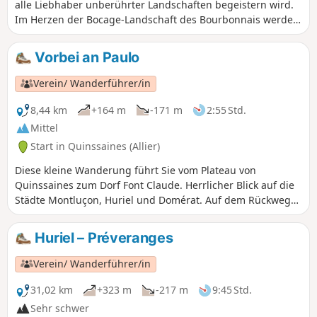
alle Liebhaber unberührter Landschaften begeistern wird.
Im Herzen der Bocage-Landschaft des Bourbonnais werden
Sie die kleinen schattigen Wege genießen, die sich entlang
der Bäche schlängeln.
Vorbei an Paulo
Verein/ Wanderführer/in
8,44 km
+164 m
-171 m
2:55 Std.
Mittel
Start in Quinssaines (Allier)
Diese kleine Wanderung führt Sie vom Plateau von
Quinssaines zum Dorf Font Claude. Herrlicher Blick auf die
Städte Montluçon, Huriel und Domérat. Auf dem Rückweg
zum Ausgangspunkt kommen Sie in Peuroir an einem der
letzten bewirtschafteten Weinberge der Region vorbei.
Huriel – Préveranges
Verein/ Wanderführer/in
31,02 km
+323 m
-217 m
9:45 Std.
Sehr schwer