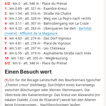
S/Z
: km 0 - alt. 348 m - Place du Prénat
1
: km 0.69 - alt. 321 m - Exandre-Kreuz
2
: km 1.54 - alt. 316 m - Straße Via Chatre
3
: km 2.54 - alt. 329 m - Weg von La Peyro nach rechts
4
: km 3.11 - alt. 307 m - Bahnübergang von La Croze
5
: km 4.33 - alt. 263 m - Überqueren Sie den -
Bartillat
(rivière) - Affluent de la Magieure
6
: km 4.63 - alt. 274 m - Das Dorf Vignoux
7
: km 4.81 - alt. 278 m - Place de Vignoux
8
: km 5.81 - alt. 297 m - Les Chézeaux
9
: km 6.59 - alt. 319 m - Asphaltierte Straße nach links
10
: km 7.82 - alt. 355 m - Wegkreuzung
S/Z
: km 9 - alt. 348 m - Place du Prénat
Einen Besuch wert
(
1
) Ein für die Bocage-Landschaft des Bourbonnais typischer
„Chemin creux“ (Hohlweg). Durchfahrt eines Karrenwegs
zwischen Böschungen oder kleinen Steinmauern. Die
Überreste des Kalvarienbergs: Das Kreuz von Alexandre (im
lokalen Dialekt „Croix de l’Exandre“) weckt bei den Älteren
keine Erinnerungen... Nachforschungen laufen.