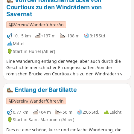
thront. Diese Tour ist mit dem
Courtioux zu den Windrädern von
Mountainbike befahrbar. Sie lässt sich
Savernat
leicht abkürzen (siehe Karte und
praktische Informationen).
Verein/ Wanderführer/in
10,15 km
+137 m
-138 m
3:15 Std.
Mittel
Start in Huriel (Allier)
Eine Wanderung entlang der Wege, aber auch durch die
Geschichte menschlicher Errungenschaften. Von der
römischen Brücke von Courtioux bis zu den Windrädern von
Savernat durchqueren Sie 9 Jahrhunderte. Sie können auch
2 für die Heckenlandschaft des Bourbonnais
Entlang der Bartillatte
charakteristische Hohlwege bewundern. Wenn Sie
aufmerksam sind, sehen Sie in dem von La Chaux
Verein/ Wanderführer/in
herabführenden Weg die Spuren der Eisenräder,
Kippwagen und Karren unserer Vorgehen, die in den Granit
6,77 km
+64 m
-56 m
2:05 Std.
Leicht
des Weges eingraviert sind. Eine weitere Rückkehr zu
Start in Saint-Martinien (Allier)
unserem Kulturerbe.
Dies ist eine schöne, kurze und einfache Wanderung, die