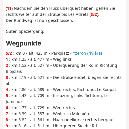
(
11
) Nachdem Sie den Fluss überquert haben, gehen Sie
rechts weiter auf der Straße bis Les Adrets (
S/Z
).
Der Rundweg ist nun geschlossen.
Guten Spaziergang.
Wegpunkte
S/Z
: km 0 - alt. 423 m - Parkplatz -
Yzeron (rivière)
1
: km 1.23 - alt. 477 m - Weg links
2
: km 1.52 - alt. 527 m - Überquerung der Rd in Richtung
Biojolais
3
: km 2.19 - alt. 621 m - Die Straße endet, biegen Sie rechts
ab
4
: km 2.86 - alt. 689 m - Weg rechts, Richtung: Le Soupat
5
: km 4.43 - alt. 709 m - Kreuzung, links Richtung: Les
Jumeaux
6
: km 4.77 - alt. 729 m - Weg rechts
7
: km 6.39 - alt. 587 m - Weiler La Milonière
8
: km 6.82 - alt. 561 m - Haarnadelkurve rechts bergauf
9
: km 8.16 - alt. 511 m - Überqueren Sie die Rd