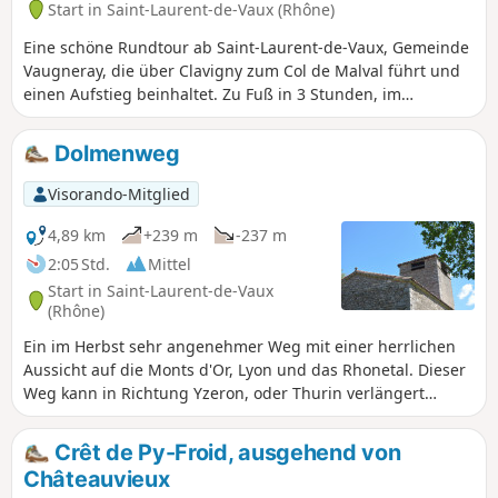
Start in Saint-Laurent-de-Vaux (Rhône)
Eine schöne Rundtour ab Saint-Laurent-de-Vaux, Gemeinde
Vaugneray, die über Clavigny zum Col de Malval führt und
einen Aufstieg beinhaltet. Zu Fuß in 3 Stunden, im
Laufschritt in 2 Stunden oder mit dem Mountainbike zu
bewältigen.
Dolmenweg
Visorando-Mitglied
4,89 km
+239 m
-237 m
2:05 Std.
Mittel
Start in Saint-Laurent-de-Vaux
(Rhône)
Ein im Herbst sehr angenehmer Weg mit einer herrlichen
Aussicht auf die Monts d'Or, Lyon und das Rhonetal. Dieser
Weg kann in Richtung Yzeron, oder Thurin verlängert
werden.
Crêt de Py-Froid, ausgehend von
Châteauvieux