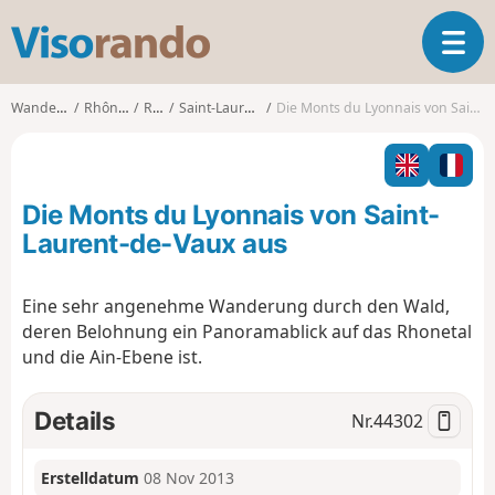
V
T
i
o
s
g
o
Wanderungen
Rhône-Alpes
Rhône
Saint-Laurent-de-Vaux
Die Monts du Lyonnais von Saint-Laurent-de-Vaux aus
g
r
l
a
e
n
n
d
Die Monts du Lyonnais von Saint-
a
o
v
Laurent-de-Vaux aus
i
g
Eine sehr angenehme Wanderung durch den Wald,
a
deren Belohnung ein Panoramablick auf das Rhonetal
t
i
und die Ain-Ebene ist.
o
n
Details
Nr.
44302
Erstelldatum
08 Nov 2013