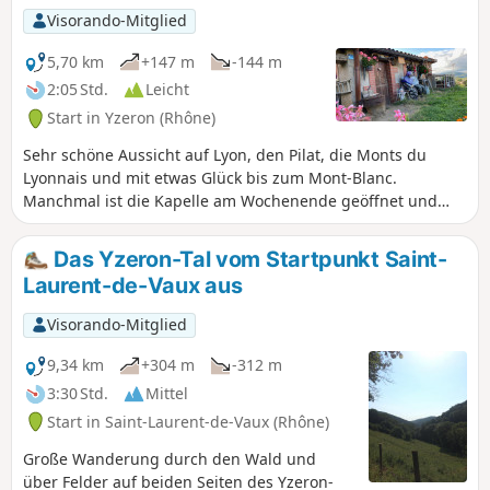
Visorando-Mitglied
5,70 km
+147 m
-144 m
2:05 Std.
Leicht
Start in Yzeron (Rhône)
Sehr schöne Aussicht auf Lyon, den Pilat, die Monts du
Lyonnais und mit etwas Glück bis zum Mont-Blanc.
Manchmal ist die Kapelle am Wochenende geöffnet und
einen Besuch wert.
Das Yzeron-Tal vom Startpunkt Saint-
Laurent-de-Vaux aus
Visorando-Mitglied
9,34 km
+304 m
-312 m
3:30 Std.
Mittel
Start in Saint-Laurent-de-Vaux (Rhône)
Große Wanderung durch den Wald und
über Felder auf beiden Seiten des Yzeron-