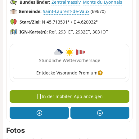
Bundesländer:
Zentralmassiv
,
Monts du Lyonnais
Gemeinde:
Saint-Laurent-de-Vaux
(69670)
Start/Ziel:
N 45.713591° / E 4.620032°
IGN-Karte(n):
Ref. 2931ET, 2932ET, 3031OT
Stündliche Wettervorhersage
Entdecke Visorando Premium
In der mobilen App anzeigen
Fotos