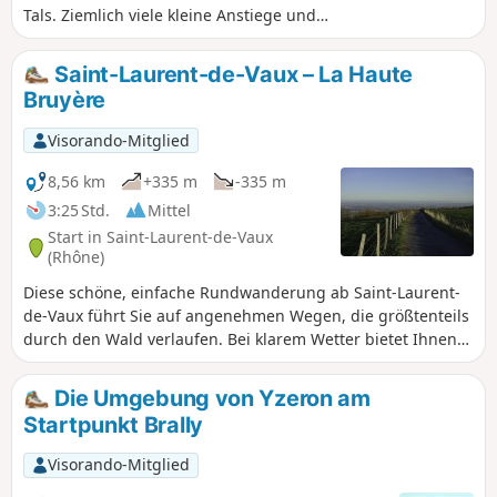
Tals. Ziemlich viele kleine Anstiege und
Abstiege, die manchmal etwas steil sind
(mindestens ein Anstieg ist für
Saint-Laurent-de-Vaux – La Haute
Mountainbiker zu schwierig) Bewertung des
Bruyère
Moderators Der Abschnitt zwischen (8) und
(9) ist nicht mehr befahrbar. Siehe
Visorando-Mitglied
Bewertungen (22.03.2022) für eine
Alternative
8,56 km
+335 m
-335 m
3:25 Std.
Mittel
Start in Saint-Laurent-de-Vaux
(Rhône)
Diese schöne, einfache Rundwanderung ab Saint-Laurent-
de-Vaux führt Sie auf angenehmen Wegen, die größtenteils
durch den Wald verlaufen. Bei klarem Wetter bietet Ihnen
die Aussicht vom Plateau du Plat Saint-Romain ein
herrliches Panorama auf die Alpenkette.
Die Umgebung von Yzeron am
Startpunkt Brally
Visorando-Mitglied