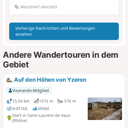
Maschinell übersetzt
Vorherige Nachrichten und Bewertungen
ansehen
Andere Wandertouren in dem
Gebiet
Auf den Höhen von Yzeron
Visorando-Mitglied
15,54 km
+573 m
-576 m
6:05 Std.
Mittel
Start in Saint-Laurent-de-Vaux
(Rhône)