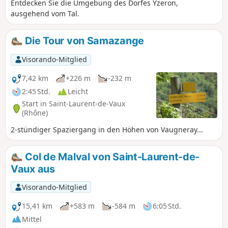
Entdecken Sie die Umgebung des Dorfes Yzeron,
ausgehend vom Tal.
Die Tour von Samazange
Visorando-Mitglied
7,42 km
+226 m
-232 m
2:45 Std.
Leicht
Start in Saint-Laurent-de-Vaux
(Rhône)
2-stündiger Spaziergang in den Höhen von Vaugneray...
Col de Malval von Saint-Laurent-de-
Vaux aus
Visorando-Mitglied
15,41 km
+583 m
-584 m
6:05 Std.
Mittel