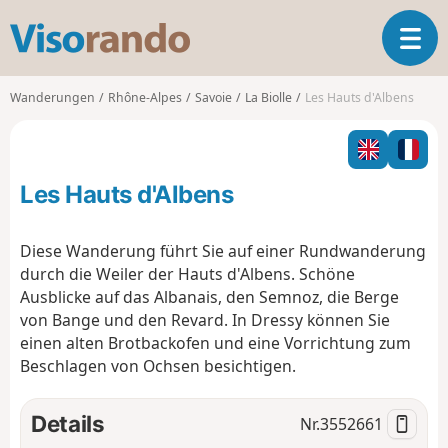
V
T
i
o
s
g
o
Wanderungen
Rhône-Alpes
Savoie
La Biolle
Les Hauts d'Albens
g
r
l
a
e
n
n
d
Les Hauts d'Albens
a
o
v
i
Diese Wanderung führt Sie auf einer Rundwanderung
g
durch die Weiler der Hauts d'Albens. Schöne
a
Ausblicke auf das Albanais, den Semnoz, die Berge
t
von Bange und den Revard. In Dressy können Sie
i
o
einen alten Brotbackofen und eine Vorrichtung zum
n
Beschlagen von Ochsen besichtigen.
Details
Nr.
3552661