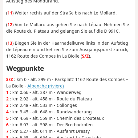
Aufstieg des Mondurand.
(
11
) Weiter rechts auf der Straße bis nach Le Mollard.
(
12
) Von Le Mollard aus gehen Sie nach Lépau. Nehmen Sie
die Route du Plateau und gelangen Sie auf die D 991C.
(
13
) Biegen Sie in der Haarnadelkurve links in den Aufstieg
de Lépeau ein und kehren Sie zum Ausgangspunkt zurück,
1162 Route des Combes in La Biolle (
S/Z
).
Wegpunkte
S/Z
: km 0 - alt. 399 m - Parkplatz 1162 Route des Combes –
La Biolle -
Albenche (rivière)
1
: km 0.66 - alt. 387 m - Wanderweg
2
: km 2.02 - alt. 458 m - Route du Plateau
3
: km 2.48 - alt. 533 m - Collonges
4
: km 3.45 - alt. 648 m - Rundwanderung
5
: km 4.69 - alt. 559 m - Chemin des Crouteaux
6
: km 6.07 - alt. 598 m - Der Brotbackofen
7
: km 6.27 - alt. 611 m - Ausfahrt Dressy
8
: km 6.58 - alt. 654 m - Ausfahrt La Croutade