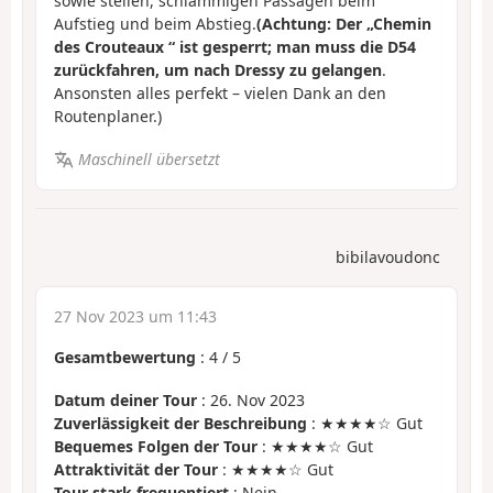
sowie steilen, schlammigen Passagen beim
Aufstieg und beim Abstieg.
(Achtung: Der „Chemin
des Crouteaux
“ ist gesperrt; man muss die D54
zurückfahren, um nach Dressy zu gelangen
.
Ansonsten alles perfekt – vielen Dank an den
Routenplaner.)
Maschinell übersetzt
bibilavoudonc
27 Nov 2023 um 11:43
Gesamtbewertung
:
4
/
5
Datum deiner Tour
: 26. Nov 2023
Zuverlässigkeit der Beschreibung
: ★★★★☆ Gut
Bequemes Folgen der Tour
: ★★★★☆ Gut
Attraktivität der Tour
: ★★★★☆ Gut
Tour stark frequentiert
: Nein