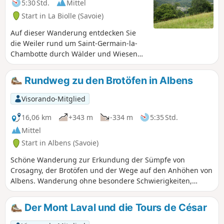
5:30 Std.
Mittel
App Visorando ist das kein Problem.
Start in La Biolle (Savoie)
Auf dieser Wanderung entdecken Sie
die Weiler rund um Saint-Germain-la-
Chambotte durch Wälder und Wiesen
und genießen wunderschöne Ausblicke.
Rundweg zu den Brotöfen in Albens
Visorando-Mitglied
16,06 km
+343 m
-334 m
5:35 Std.
Mittel
Start in Albens (Savoie)
Schöne Wanderung zur Erkundung der Sümpfe von
Crosagny, der Brotöfen und der Wege auf den Anhöhen von
Albens. Wanderung ohne besondere Schwierigkeiten,
abgesehen von der Entfernung.
Der Mont Laval und die Tours de César