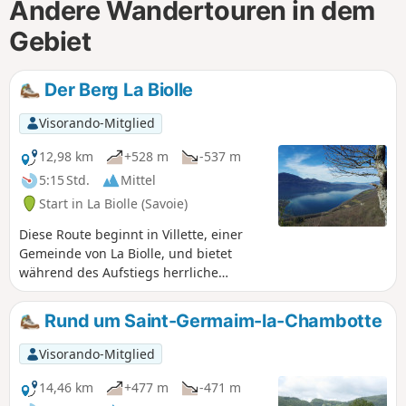
Andere Wandertouren in dem
Gebiet
Der Berg La Biolle
Visorando-Mitglied
12,98 km
+528 m
-537 m
5:15 Std.
Mittel
Start in La Biolle (Savoie)
Diese Route beginnt in Villette, einer
Gemeinde von La Biolle, und bietet
während des Aufstiegs herrliche
Ausblicke auf das Massif des Bauges
und an der neuen Croix de Meyrieu
Rund um Saint-Germaim-la-Chambotte
einen 360°-Panoramablick auf den Lac
du Bourget, Aix-les-Bains und die
Visorando-Mitglied
umliegenden Gebirge. Der Rückweg
erfolgt über einen wenig frequentierten
14,46 km
+477 m
-471 m
und nicht markierten Weg, aber mit der