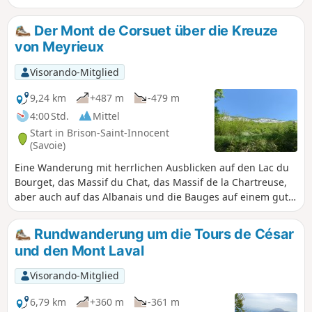
untermalen diese Wanderung.
Der Mont de Corsuet über die Kreuze
von Meyrieux
Visorando-Mitglied
9,24 km
+487 m
-479 m
4:00 Std.
Mittel
Start in Brison-Saint-Innocent
(Savoie)
Eine Wanderung mit herrlichen Ausblicken auf den Lac du
Bourget, das Massif du Chat, das Massif de la Chartreuse,
aber auch auf das Albanais und die Bauges auf einem gut
gepflegten Weg.
Rundwanderung um die Tours de César
und den Mont Laval
Visorando-Mitglied
6,79 km
+360 m
-361 m