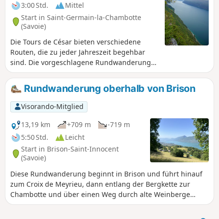
3:00 Std.
Mittel
Start in Saint-Germain-la-Chambotte
(Savoie)
Die Tours de César bieten verschiedene
Routen, die zu jeder Jahreszeit begehbar
sind. Die vorgeschlagene Rundwanderung
folgt möglichst nah den Klippen des Mont
Laval: auf dem Hinweg am Fuße der Klippen,
Rundwanderung oberhalb von Brison
auf dem Rückweg am Rand ihres Gipfels.
Visorando-Mitglied
13,19 km
+709 m
-719 m
5:50 Std.
Leicht
Start in Brison-Saint-Innocent
(Savoie)
Diese Rundwanderung beginnt in Brison und führt hinauf
zum Croix de Meyrieu, dann entlang der Bergkette zur
Chambotte und über einen Weg durch alte Weinberge
zurück zum Ausgangspunkt. Diese Wanderung bietet
zahlreiche Aussichtspunkte auf den Lac du Bourget.