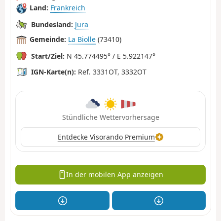
Land:
Frankreich
Bundesland:
Jura
Gemeinde:
La Biolle
(73410)
Start/Ziel:
N 45.774495° / E 5.922147°
IGN-Karte(n):
Ref. 3331OT, 3332OT
Stündliche Wettervorhersage
Entdecke Visorando Premium
In der mobilen App anzeigen