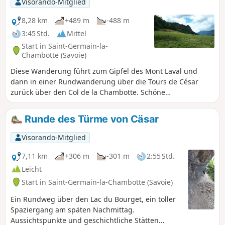
Visorando-Mitglied
8,28 km
+489 m
-488 m
3:45 Std.
Mittel
Start in Saint-Germain-la-
Chambotte (Savoie)
Diese Wanderung führt zum Gipfel des Mont Laval und
dann in einer Rundwanderung über die Tours de César
zurück über den Col de la Chambotte. Schöne
Aussichtspunkte auf den Lac du Bourget und die
umliegenden Bergmassive.
Runde des Türme von Cäsar
Visorando-Mitglied
7,11 km
+306 m
-301 m
2:55 Std.
Leicht
Start in Saint-Germain-la-Chambotte (Savoie)
Ein Rundweg über den Lac du Bourget, ein toller
Spaziergang am späten Nachmittag.
Aussichtspunkte und geschichtliche Stätten