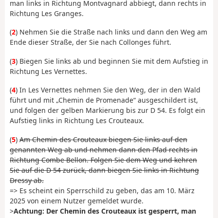
man links in Richtung Montvagnard abbiegt, dann rechts in
Richtung Les Granges.
(
2
) Nehmen Sie die Straße nach links und dann den Weg am
Ende dieser Straße, der Sie nach Collonges führt.
(
3
) Biegen Sie links ab und beginnen Sie mit dem Aufstieg in
Richtung Les Vernettes.
(
4
) In Les Vernettes nehmen Sie den Weg, der in den Wald
führt und mit „Chemin de Promenade“ ausgeschildert ist,
und folgen der gelben Markierung bis zur D 54. Es folgt ein
Aufstieg links in Richtung Les Crouteaux.
(
5
)
Am Chemin des Crouteaux biegen Sie links auf den
genannten Weg ab und nehmen dann den Pfad rechts in
Richtung Combe Bellon. Folgen Sie dem Weg und kehren
Sie auf die D 54 zurück, dann biegen Sie links in Richtung
Dressy ab.
=> Es scheint ein Sperrschild zu geben, das am 10. März
2025 von einem Nutzer gemeldet wurde.
>
Achtung: Der Chemin des Crouteaux
ist gesperrt, man