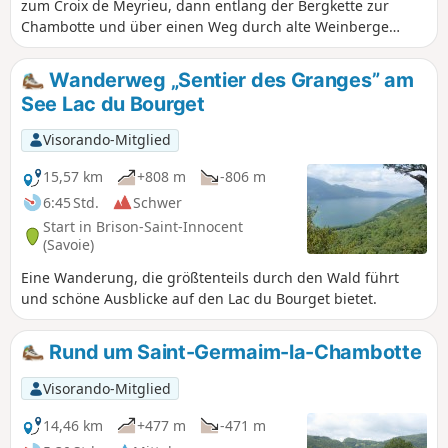
zum Croix de Meyrieu, dann entlang der Bergkette zur
Chambotte und über einen Weg durch alte Weinberge
zurück zum Ausgangspunkt. Diese Wanderung bietet
zahlreiche Aussichtspunkte auf den Lac du Bourget.
Wanderweg „Sentier des Granges” am
See Lac du Bourget
Visorando-Mitglied
15,57 km
+808 m
-806 m
6:45 Std.
Schwer
Start in Brison-Saint-Innocent
(Savoie)
Eine Wanderung, die größtenteils durch den Wald führt
und schöne Ausblicke auf den Lac du Bourget bietet.
Rund um Saint-Germaim-la-Chambotte
Visorando-Mitglied
14,46 km
+477 m
-471 m