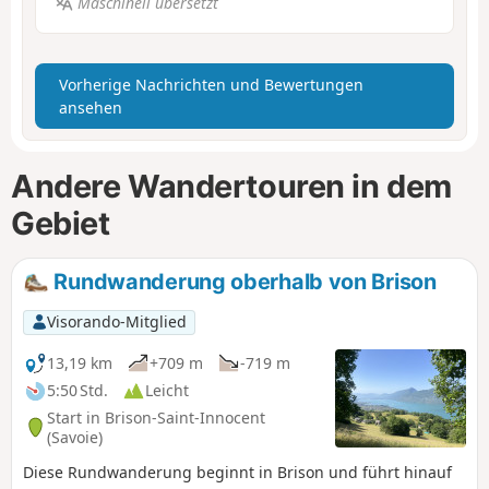
Maschinell übersetzt
Vorherige Nachrichten und Bewertungen
ansehen
Andere Wandertouren in dem
Gebiet
Rundwanderung oberhalb von Brison
Visorando-Mitglied
13,19 km
+709 m
-719 m
5:50 Std.
Leicht
Start in Brison-Saint-Innocent
(Savoie)
Diese Rundwanderung beginnt in Brison und führt hinauf