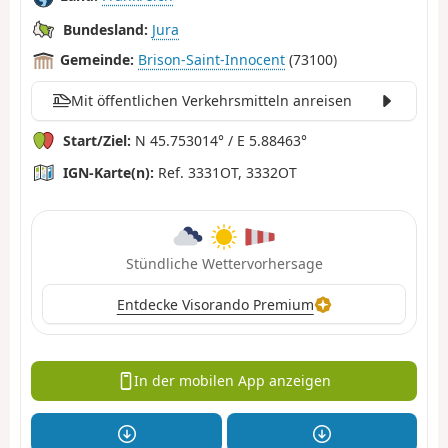
Bundesland:
Jura
Gemeinde:
Brison-Saint-Innocent
(73100)
Mit öffentlichen Verkehrsmitteln anreisen
Start/Ziel:
N 45.753014° / E 5.88463°
IGN-Karte(n):
Ref. 3331OT, 3332OT
Stündliche Wettervorhersage
Entdecke Visorando Premium
In der mobilen App anzeigen