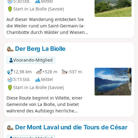
5:30 Std.
Mittel
Start in La Biolle (Savoie)
Auf dieser Wanderung entdecken Sie
die Weiler rund um Saint-Germain-la-
Chambotte durch Wälder und Wiesen
und genießen wunderschöne Ausblicke.
Der Berg La Biolle
Visorando-Mitglied
12,98 km
+528 m
-537 m
5:15 Std.
Mittel
Start in La Biolle (Savoie)
Diese Route beginnt in Villette, einer
Gemeinde von La Biolle, und bietet
während des Aufstiegs herrliche
Ausblicke auf das Massif des Bauges
und an der neuen Croix de Meyrieu
Der Mont Laval und die Tours de César
einen 360°-Panoramablick auf den Lac
du Bourget, Aix-les-Bains und die