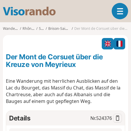
V
T
i
o
s
g
o
Wanderungen
Rhône-Alpes
Savoie
Brison-Saint-Innocent
Der Mont de Corsuet über die Kreuze von Meyrieux
g
r
l
a
e
n
n
d
Der Mont de Corsuet über die
a
o
v
Kreuze von Meyrieux
i
g
Eine Wanderung mit herrlichen Ausblicken auf den
a
Lac du Bourget, das Massif du Chat, das Massif de la
t
i
Chartreuse, aber auch auf das Albanais und die
o
Bauges auf einem gut gepflegten Weg.
n
Details
Nr.
524376