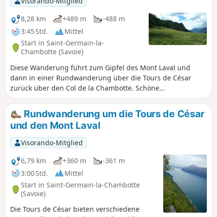
Visorando-Mitglied
umliegenden Gebirge. Der Rückweg
erfolgt über einen wenig frequentierten
8,28 km
+489 m
-488 m
und nicht markierten Weg, aber mit der
3:45 Std.
Mittel
App Visorando ist das kein Problem.
Start in Saint-Germain-la-
Chambotte (Savoie)
Diese Wanderung führt zum Gipfel des Mont Laval und
dann in einer Rundwanderung über die Tours de César
zurück über den Col de la Chambotte. Schöne
Aussichtspunkte auf den Lac du Bourget und die
umliegenden Bergmassive.
Rundwanderung um die Tours de César
und den Mont Laval
Visorando-Mitglied
6,79 km
+360 m
-361 m
3:00 Std.
Mittel
Start in Saint-Germain-la-Chambotte
(Savoie)
Die Tours de César bieten verschiedene