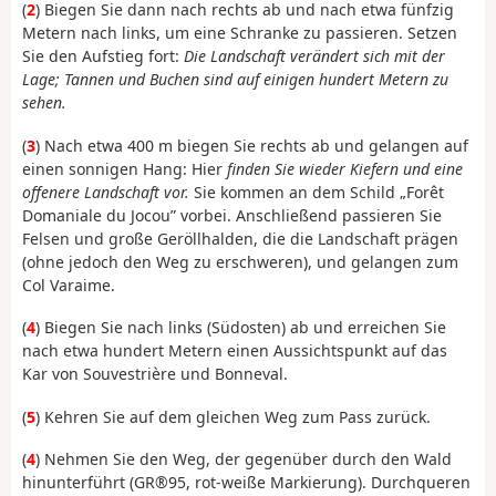
(
2
) Biegen Sie dann nach rechts ab und nach etwa fünfzig
Metern nach links, um eine Schranke zu passieren. Setzen
Sie den Aufstieg fort:
Die Landschaft verändert sich mit der
Lage; Tannen und Buchen sind auf einigen hundert Metern zu
sehen.
(
3
) Nach etwa 400 m biegen Sie rechts ab und gelangen auf
einen sonnigen Hang: Hier
finden Sie wieder Kiefern und eine
offenere Landschaft vor.
Sie kommen an dem Schild „Forêt
Domaniale du Jocou” vorbei. Anschließend passieren Sie
Felsen und große Geröllhalden, die die Landschaft prägen
(ohne jedoch den Weg zu erschweren), und gelangen zum
Col Varaime.
(
4
) Biegen Sie nach links (Südosten) ab und erreichen Sie
nach etwa hundert Metern einen Aussichtspunkt auf das
Kar von Souvestrière und Bonneval.
(
5
) Kehren Sie auf dem gleichen Weg zum Pass zurück.
(
4
) Nehmen Sie den Weg, der gegenüber durch den Wald
hinunterführt (GR®95, rot-weiße Markierung). Durchqueren