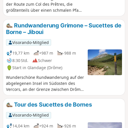
der Route zum Col des Prêtres, die
größtenteils über einen schmalen Pfad
führt. Geeignet für kleine, aber dennoch
recht trainierte Beine.
Rundwanderung Grimone – Sucettes de
Borne – Jiboui
Visorando-Mitglied
19,77 km
+987 m
-988 m
8:30 Std.
Schwer
Start in Glandage (Drôme)
Wunderschöne Rundwanderung auf der
abgelegenen Insel im Südosten des
Vercors, an der Grenze zwischen Drôme
und Isère. Die Tour verbindet die
geologische Besonderheit der Sucettes
Tour des Sucettes de Bornes
de Borne, die Blütenpracht und die
Weite der Almen von Jiboui sowie eine
Visorando-Mitglied
lange Strecke über grasbewachsene
Bergrücken mit außergewöhnlichen
14,04 km
+924 m
-926 m