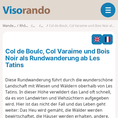
V
T
i
o
s
g
o
Wanderungen
Rhône-Alpes
Drôme
Boulc
Col de Boulc, Col Varaime und Bois Noir als Rundwanderung ab Les Tatins
g
r
l
a
e
n
n
d
Col de Boulc, Col Varaime und Bois
a
o
v
Noir als Rundwanderung ab Les
i
Tatins
g
a
t
Diese Rundwanderung führt durch die wunderschöne
i
Landschaft mit Wiesen und Wäldern oberhalb von Les
o
Tatins. In dieser Höhe verwildert das Land oft schnell,
n
da es von Landwirten und Viehzüchtern aufgegeben
wird. Hier ist das nicht der Fall und das Leben geht
weiter: Das Heu wird gemäht, die Wälder werden
bewirtschaftet, die Häuser werden erhalten, andere,