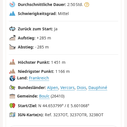
Durchschnittliche Dauer:
2:50 Std.
Schwierigkeitsgrad:
Mittel
Zurück zum Start:
Ja
Aufstieg:
+ 285 m
Abstieg:
- 285 m
Höchster Punkt:
1 451 m
Niedrigster Punkt:
1 166 m
Land:
Frankreich
Bundesländer:
Alpen
,
Vercors
,
Diois
,
Dauphiné
Gemeinde:
Boulc
(26410)
Start/Ziel:
N 44.653799° / E 5.601068°
IGN-Karte(n):
Ref. 3237OT, 3237OTR, 3238OT