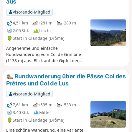
aus
mit vor allem Kiefernwäldern, auf der Nordseite einen
schönen Mischwald aus Tannen und Buchen mit vielen
Visorando-Mitglied
Buchsbäumen.
4,51 km
+281 m
-280 m
2:05 Std.
Leicht
Start in Glandage (Drôme)
Angenehme und einfache
Rundwanderung vom Col de Grimone
(1138 m) aus. Blick auf die Gipfel der
Drôme. Zu Beginn des Sommers kann
man auf dieser Tour zahlreiche schöne
Rundwanderung über die Pässe Col des
Blumen bewundern. Die Wanderung ist
Prêtres und Col de Lus
auch für schwindelfreie Personen
geeignet, die gerne in den Bergen
Visorando-Mitglied
wandern.
7,61 km
+535 m
-533 m
3:40 Std.
Mittel
Start in Glandage (Drôme)
Eine schöne Wanderung, eine Variante