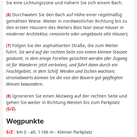
Sie eine Lichtungszone und nähern Sie sich einem Bach.
(
6
) Durchwaten Sie den Bach auf Höhe einer regelmäßig
gemähten Wiese. Weiter in nordwestlicher Richtung bis zu
den ersten Häusern des Weilers Bois Noir (
neue Häuser in
moderner Architektur, renovierte oder umgebaute alte Häuser
).
(
7
) Folgen Sie der asphaltierten Straße, die zum Weiler
führt.
Sie wird auf der rechten Seite von einem kleinen Stausee
gesäumt, in dem einige Forellen gezüchtet werden (der Zugang
ist für Wanderer jetzt verboten), und führt dann durch ein
Feuchtgebiet, in dem Schilf, Weiden und Eschen wachsen;
stromabwärts können Sie die von den Bauern gut gepflegten
Wiesen bewundern
.
(
8
) Ignorieren Sie einen Abzweig auf der rechten Seite und
gehen Sie weiter in Richtung Westen bis zum Parkplatz
(
S/Z
).
Wegpunkte
S/Z
: km 0 - alt. 1 166 m - Kleiner Parkplatz