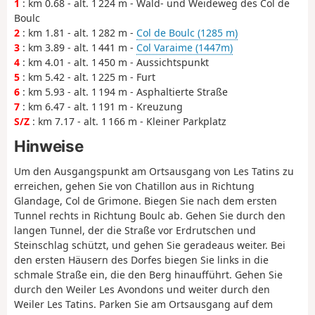
1
: km 0.68 - alt. 1 224 m - Wald- und Weideweg des Col de
Boulc
2
: km 1.81 - alt. 1 282 m -
Col de Boulc (1285 m)
3
: km 3.89 - alt. 1 441 m -
Col Varaime (1447m)
4
: km 4.01 - alt. 1 450 m - Aussichtspunkt
5
: km 5.42 - alt. 1 225 m - Furt
6
: km 5.93 - alt. 1 194 m - Asphaltierte Straße
7
: km 6.47 - alt. 1 191 m - Kreuzung
S/Z
: km 7.17 - alt. 1 166 m - Kleiner Parkplatz
Hinweise
Um den Ausgangspunkt am Ortsausgang von Les Tatins zu
erreichen, gehen Sie von Chatillon aus in Richtung
Glandage, Col de Grimone. Biegen Sie nach dem ersten
Tunnel rechts in Richtung Boulc ab. Gehen Sie durch den
langen Tunnel, der die Straße vor Erdrutschen und
Steinschlag schützt, und gehen Sie geradeaus weiter. Bei
den ersten Häusern des Dorfes biegen Sie links in die
schmale Straße ein, die den Berg hinaufführt. Gehen Sie
durch den Weiler Les Avondons und weiter durch den
Weiler Les Tatins. Parken Sie am Ortsausgang auf dem