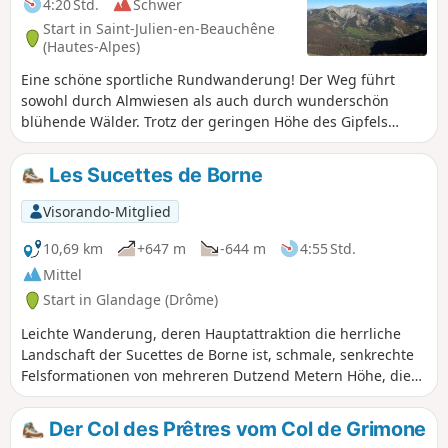
4:20 Std.
Schwer
Bereich teilweise von üppiger Vegetation bedeckt ist:
Start in Saint-Julien-en-Beauchêne
Gräser, verschiedene Sträucher und manchmal
(Hautes-Alpes)
umgestürzte Bäume können den Weg vorübergehend
Eine schöne sportliche Rundwanderung! Der Weg führt
verdecken. Eine schöne Wanderung für alle, die sich gerne
sowohl durch Almwiesen als auch durch wunderschön
etwas abseits der ausgetretenen Pfade bewegen.
blühende Wälder. Trotz der geringen Höhe des Gipfels
(1686 m) bietet sich ein atemberaubender Ausblick.
Vaunières ist ein kleines Dorf, das dank junger Freiwilliger
Les Sucettes de Borne
aus aller Welt derzeit restauriert wird.
Visorando-Mitglied
10,69 km
+647 m
-644 m
4:55 Std.
Mittel
Start in Glandage (Drôme)
Leichte Wanderung, deren Hauptattraktion die herrliche
Landschaft der Sucettes de Borne ist, schmale, senkrechte
Felsformationen von mehreren Dutzend Metern Höhe, die
den Gesetzen der Schwerkraft trotzen. Die Wege sind sehr
angenehm und bieten einen Kontrast in der Vegetation: Auf
Der Col des Prêtres vom Col de Grimone
der Südseite findet man eine halbmediterrane Vegetation