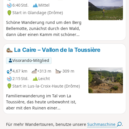
Ausblicken.
6:40 Std.
Mittel
Start in Glandage (Drôme)
Schöne Wanderung rund um den Berg
Bellemotte, zunächst durch den Wald,
dann über einen Kamm mit schöner
Aussicht. Der Abstieg führt vorbei an
den Sucettes de Bornes, einer
La Caire – Vallon de la Toussière
interessanten geologischen
Sehenswürdigkeit.
Visorando-Mitglied
4,67 km
+313 m
-309 m
2:15 Std.
Leicht
Start in Lus-la-Croix-Haute (Drôme)
Familienwanderung im Tal von La
Toussière, das heute unbewohnt ist,
aber mit den Ruinen einer
Templerkommende Spuren der
Vergangenheit bewahrt. In den
Für mehr Wandertouren, benutze unsere
Suchmaschine
.
Monaten Mai und Juni ist dies eine