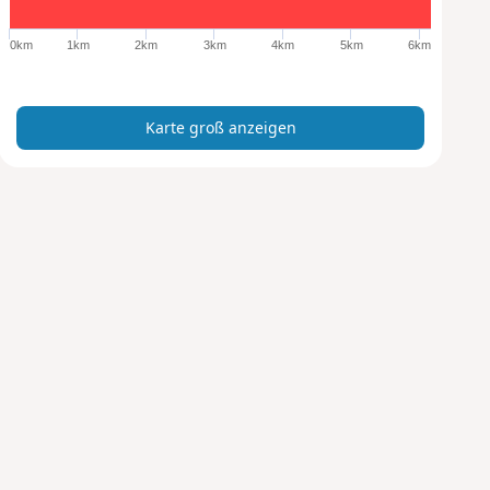
o
ß
0km
1km
2km
3km
4km
5km
6km
a
n
z
Karte groß anzeigen
e
i
g
e
n