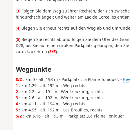
(
3
) Folgen Sie dem Weg zu Ihrer Rechten, der sich zwisc
hindurchschlängelt und weiter am Lac de Corcelles entlan
(
4
) Biegen Sie erneut rechts auf den Weg ab und umrunden
(
5
) Biegen Sie rechts ab und folgen Sie dem Ufer des Gra
D28, bis Sie auf einen großen Parkplatz gelangen, den
zurückzukehren (
S/Z
).
Wegpunkte
S/Z
: km 0 - alt. 193 m - Parkplatz „La Plaine Tonique“. -
Rey
1
: km 1.29 - alt. 192 m - Weg rechts
2
: km 2.2 - alt. 191 m - Wegkreuzung, rechts
3
: km 2.6 - alt. 192 m - Wegkreuzung, rechts
4
: km 4.11 - alt. 194 m - Weg rechts
5
: km 4.95 - alt. 192 m - Les Brouilles, rechts
S/Z
: km 6.16 - alt. 193 m - Parkplatz „La Plaine Tonique“