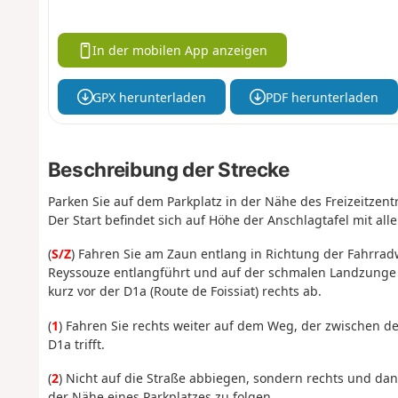
In der mobilen App anzeigen
GPX herunterladen
PDF herunterladen
Beschreibung der Strecke
Parken Sie auf dem Parkplatz in der Nähe des Freizeitzent
Der Start befindet sich auf Höhe der Anschlagtafel mit al
(
S/Z
) Fahren Sie am Zaun entlang in Richtung der Fahrra
Reyssouze entlangführt und auf der schmalen Landzunge w
kurz vor der D1a (Route de Foissiat) rechts ab.
(
1
) Fahren Sie rechts weiter auf dem Weg, der zwischen 
D1a trifft.
(
2
) Nicht auf die Straße abbiegen, sondern rechts und da
der Nähe eines Parkplatzes zu folgen.