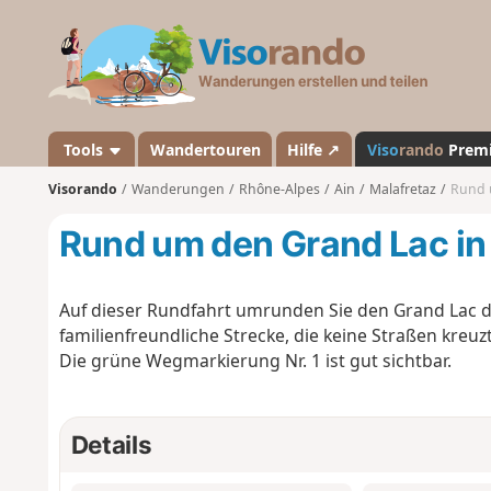
V
i
s
o
r
a
Tools
Wandertouren
Hilfe ↗
Viso
rando
Prem
n
Visorando
Wanderungen
Rhône-Alpes
Ain
Malafretaz
Rund 
d
o
Rund um den Grand Lac in
Auf dieser Rundfahrt umrunden Sie den Grand Lac de
familienfreundliche Strecke, die keine Straßen kreuzt
Die grüne Wegmarkierung Nr. 1 ist gut sichtbar.
Details