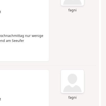
fagni
t
twochnachmittag nur wenige
hend am Seeufer
fagni
t