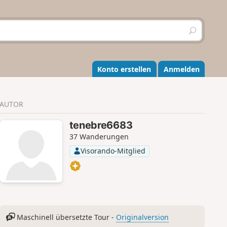
S
u
c
h
e
Konto erstellen
Anmelden
n
AUTOR
tenebre6683
37 Wanderungen
Visorando-Mitglied
Maschinell übersetzte Tour -
Originalversion