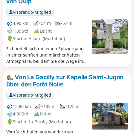
von Quip
Pies und das Oust-Tal.
Visorando-Mitglied
4,90 km
+54 m
-57 m
1:35 Std.
Leicht
Start in Allaire (Morbihan)
Es handelt sich um einen Spaziergang
in einer sanften und märchenhaften
Atmosphäre, bei dem Sie die Wege im
Unterholz und die Kühle des
langgestreckten Teiches der Mühle von
Von La Gacilly zur Kapelle Saint-Jugon
Quip aus dem 18. Jahrhundert genießen
über den Forêt Noire
können.
Visorando-Mitglied
12,80 km
+133 m
-125 m
4:00 Std.
Mittel
Start in La Gacilly (Morbihan)
Vom Yachthafen aus wandern wir