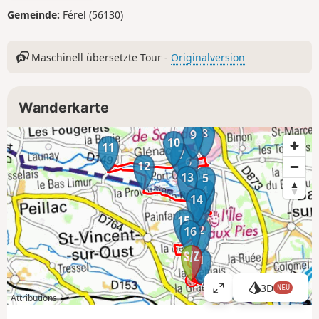
Gemeinde:
Férel (56130)
Maschinell übersetzte Tour -
Originalversion
Wanderkarte
8
9
10
11
7
6
12
13
5
4
14
3
15
2
16
1
3D
NEU
K
Attributions
a