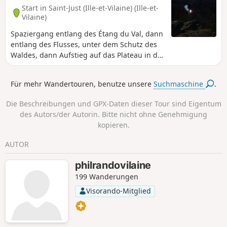
Start in Saint-Just (Ille-et-Vilaine) (Ille-et-
Vilaine)
Spaziergang entlang des Étang du Val, dann
entlang des Flusses, unter dem Schutz des
Waldes, dann Aufstieg auf das Plateau in der
Heide, um die vielfältigen Megalithen dieses
außergewöhnlichen Ortes zu erkunden.
Für mehr Wandertouren, benutze unsere
Suchmaschine
.
Viele Wege auf dem Gelände, zahlreiche
Varianten möglich.
Die Beschreibungen und GPX-Daten dieser Tour sind Eigentum
des Autors/der Autorin. Bitte nicht ohne Genehmigung
kopieren.
AUTOR
philrandovilaine
199 Wanderungen
Visorando-Mitglied