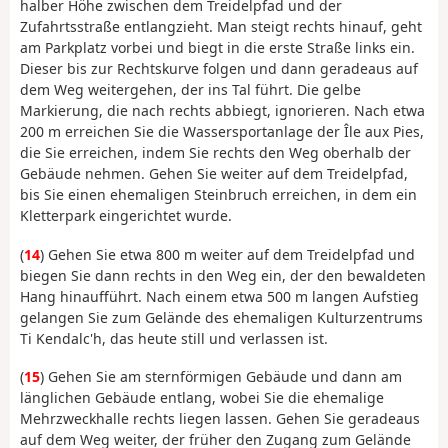
halber Höhe zwischen dem Treidelpfad und der
Zufahrtsstraße entlangzieht. Man steigt rechts hinauf, geht
am Parkplatz vorbei und biegt in die erste Straße links ein.
Dieser bis zur Rechtskurve folgen und dann geradeaus auf
dem Weg weitergehen, der ins Tal führt. Die gelbe
Markierung, die nach rechts abbiegt, ignorieren. Nach etwa
200 m erreichen Sie die Wassersportanlage der Île aux Pies,
die Sie erreichen, indem Sie rechts den Weg oberhalb der
Gebäude nehmen. Gehen Sie weiter auf dem Treidelpfad,
bis Sie einen ehemaligen Steinbruch erreichen, in dem ein
Kletterpark eingerichtet wurde.
(
14
) Gehen Sie etwa 800 m weiter auf dem Treidelpfad und
biegen Sie dann rechts in den Weg ein, der den bewaldeten
Hang hinaufführt. Nach einem etwa 500 m langen Aufstieg
gelangen Sie zum Gelände des ehemaligen Kulturzentrums
Ti Kendalc'h, das heute still und verlassen ist.
(
15
) Gehen Sie am sternförmigen Gebäude und dann am
länglichen Gebäude entlang, wobei Sie die ehemalige
Mehrzweckhalle rechts liegen lassen. Gehen Sie geradeaus
auf dem Weg weiter, der früher den Zugang zum Gelände