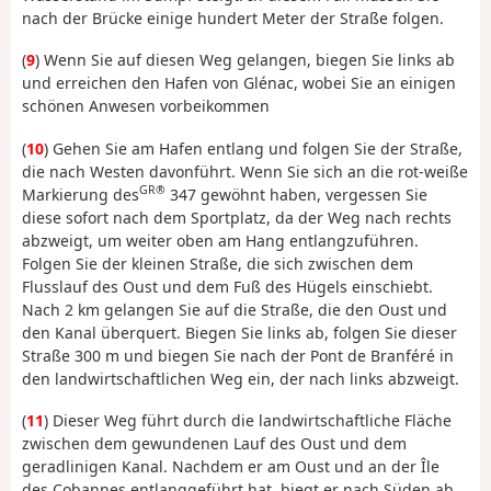
nach der Brücke einige hundert Meter der Straße folgen.
(
9
) Wenn Sie auf diesen Weg gelangen, biegen Sie links ab
und erreichen den Hafen von Glénac, wobei Sie an einigen
schönen Anwesen vorbeikommen
(
10
) Gehen Sie am Hafen entlang und folgen Sie der Straße,
die nach Westen davonführt. Wenn Sie sich an die rot-weiße
GR®
Markierung des
347 gewöhnt haben, vergessen Sie
diese sofort nach dem Sportplatz, da der Weg nach rechts
abzweigt, um weiter oben am Hang entlangzuführen.
Folgen Sie der kleinen Straße, die sich zwischen dem
Flusslauf des Oust und dem Fuß des Hügels einschiebt.
Nach 2 km gelangen Sie auf die Straße, die den Oust und
den Kanal überquert. Biegen Sie links ab, folgen Sie dieser
Straße 300 m und biegen Sie nach der Pont de Branféré in
den landwirtschaftlichen Weg ein, der nach links abzweigt.
(
11
) Dieser Weg führt durch die landwirtschaftliche Fläche
zwischen dem gewundenen Lauf des Oust und dem
geradlinigen Kanal. Nachdem er am Oust und an der Île
des Cobannes entlanggeführt hat, biegt er nach Süden ab