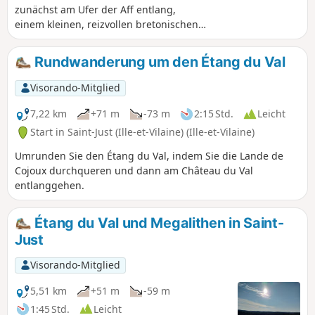
zunächst am Ufer der Aff entlang,
einem kleinen, reizvollen bretonischen
Fluss. Dann durchqueren wir den Forêt
Neuve, überqueren den Ruisseau des
Rundwanderung um den Étang du Val
Brelles und gelangen in den Forêt
Noire. Am Ende des Weges können wir
Visorando-Mitglied
uns im Schatten der Kapelle Saint-Jugon
stärken. Der Rückweg ist ebenso ruhig,
7,22 km
+71 m
-73 m
2:15 Std.
Leicht
führt über Hohlwege und endet in den
Start in Saint-Just (Ille-et-Vilaine) (Ille-et-Vilaine)
Straßen, wo die Stände der
Umrunden Sie den Étang du Val, indem Sie die Lande de
Kunsthandwerker zahlreiche
Cojoux durchqueren und dann am Château du Val
Zwischenstopps lohnen.
entlanggehen.
Étang du Val und Megalithen in Saint-
Just
Visorando-Mitglied
5,51 km
+51 m
-59 m
1:45 Std.
Leicht