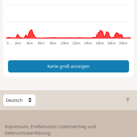
r
t
e
g
r
o
ß
0…
2km
4km
6km
8km
10km
12km
14km
16km
18km
20km
a
n
z
Karte groß anzeigen
e
i
g
e
n
W
Z
ä
u
h
r
l
ü
e
Impressum, Endbenutzer-Lizenzvertrag und
c
e
Datenschutzerklärung
k
i