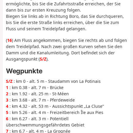
ermöglichte, bis Sie die Zufahrtsstraße erreichen, der Sie
dann bis zur ersten Kreuzung folgen.
Biegen Sie links ab in Richtung Boro, das Sie durchqueren,
bis Sie die erste Straße links erreichen, über die Sie zum
Fluss und seinem Treidelpfad gelangen.
(
16
) Am Fluss angekommen, biegen Sie rechts ab und folgen
dem Treidelpfad. Nach zwei großen Kurven sehen Sie den
Damm und die Kanalumleitung. Dort befindet sich der
Ausgangspunkt (
S/Z
).
Wegpunkte
S/Z
: km 0 - alt. 5 m - Staudamm von La Potinais
1
: km 0.38 - alt. 7 m - Brücke
2
: km 1.92 - alt. 25 m - St-Méen
3
: km 3.68 - alt. 7 m - Pferdeweide
4
: km 4.32 - alt. 53 m - Aussichtspunkt „La Cluse“
5
: km 5.26 - alt. 4 m - Freizeitbereich Île aux Pies
6
: km 6.27 - alt. 3 m - Potentiell
überschwemmungsgefährdetes Gebiet
7
: km 6.7 - alt. 4 m - La Grognée