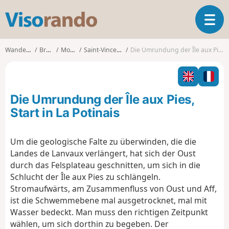
V
T
i
o
s
g
o
Wanderungen
Bretagne
Morbihan
Saint-Vincent-sur-Oust
Die Umrundung der Île aux Pies, Start in La Potinais
g
r
l
a
e
n
n
d
Die Umrundung der Île aux Pies,
a
o
v
Start in La Potinais
i
g
Um die geologische Falte zu überwinden, die die
a
Landes de Lanvaux verlängert, hat sich der Oust
t
i
durch das Felsplateau geschnitten, um sich in die
o
Schlucht der Île aux Pies zu schlängeln.
n
Stromaufwärts, am Zusammenfluss von Oust und Aff,
ist die Schwemmebene mal ausgetrocknet, mal mit
Wasser bedeckt. Man muss den richtigen Zeitpunkt
wählen, um sich dorthin zu begeben. Der