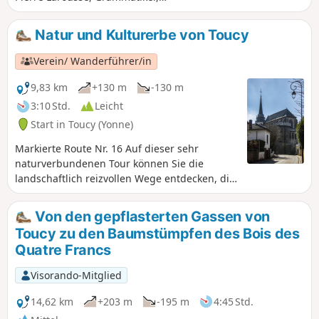
Lexikograf und Pädagoge des 19.
Jahrhunderts. Sie bietet zahlreiche
Natur und Kulturerbe von Toucy
Aussichtspunkte und Panoramen auf
die Bergkämme. Die Hohlwege, die sich
Verein/ Wanderführer/in
unter einem dichten Blätterdach
schlängeln, schaffen eine romantische
9,83 km
+130 m
-130 m
Atmosphäre, die Sie mit Freude
3:10 Std.
Leicht
entdecken werden. An einer
Start in Toucy (Yonne)
Wegbiegung werden Sie dann dem
Charme dieses prächtigen Gebäudes,
Markierte Route Nr. 16 Auf dieser sehr
dem Château d'Arthé, erliegen.
naturverbundenen Tour können Sie die
landschaftlich reizvollen Wege entdecken, die
im Laufe der Jahrhunderte vom Menschen
angelegt wurden. Mit einigen schönen
Von den gepflasterten Gassen von
Aussichtspunkten können Sie die Puisaye und
Toucy zu den Baumstümpfen des Bois des
die Stadt Toucy entdecken, die sich an einen
Quatre Francs
Hügel schmiegt.
Visorando-Mitglied
14,62 km
+203 m
-195 m
4:45 Std.