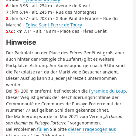
6
: km 5.98 - alt. 254 m - Avenue de Kusel
7
: km 6.14 - alt. 245 m - Rue des Montagnes
8
: km 6.77 - alt. 203 m - X Rue Paul de France – Rue du
Marché -
Eglise Saint-Pierre de Toucy
S/Z
: km 7.11 - alt. 188 m - Place des Frères Genêt
Hinweise
Der Parkplatz an der Place des Frères Genêt ist groß, aber
auch hinter der Post (gleiche Zufahrt) gibt es weitere
Parkplätze. Achtung: Am Samstagmorgen nach 9 Uhr sind
die Parkplätze rar, da der Markt viele Besucher anzieht.
Dieser Ausflug kann zu jeder Jahreszeit unternommen
werden.
Bei (
5
), 200 m entfernt, befindet sich die
Pyramide du Loup
.
Dieser Weg ist gemäß der Beschilderungsrichtlinie der
Communauté de Communes de Puisaye-Forterre mit der
Nummer 77 auf gelben Schildern gekennzeichnet.
Die Markierung wurde im Mai 2021 vom Verein
„À chacun
son chemin en Puisaye-Forterre
” vorgenommen.
Bei Problemen
füllen
Sie bitte
diesen Fragebogen aus
(dauert nur 1 bis 2 Minuten).