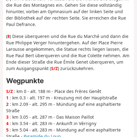
die Rue des Montagnes ein. Gehen Sie diese vollständig
hinunter, vorbei am Gymnasium auf der linken Seite und
der Bibliothek auf der rechten Seite. Sie erreichen die Rue
Paul Defrance.
(
8
) Diese überqueren und die Rue du Marché und dann die
Rue Philippe Verger hinuntergehen. Auf der Place Pierre
Larousse angekommen, die Statue rechts liegen lassen, die
Rue Paul Bert überqueren und die Rue Colette nehmen. Am
Ende dieser Straße die Rue Émile Genet überqueren, um
zum Ausgangspunkt (
S/Z
) zurückzukehren.
Wegpunkte
S/Z
: km 0 - alt. 188 m - Place des Frères Genêt
1
: km 0.3 - alt. 197 m - Kreuzung mit der Hauptstraße
2
: km 2.09 - alt. 295 m - Mündung auf eine asphaltierte
Straße
3
: km 3.05 - alt. 287 m - Das Maison Paillot
4
: km 3.54 - alt. 283 m - Ankunft in Vérrigny
5
: km 5.04 - alt. 283 m - Mündung auf eine asphaltierte
Straße -
Pyramide du Loup