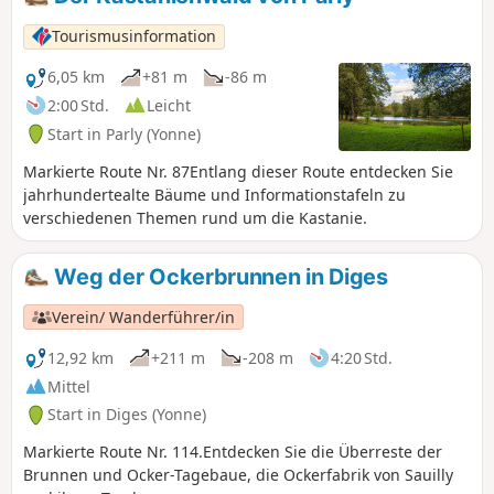
Tourismusinformation
6,05 km
+81 m
-86 m
2:00 Std.
Leicht
Start in Parly (Yonne)
Markierte Route Nr. 87Entlang dieser Route entdecken Sie
jahrhundertealte Bäume und Informationstafeln zu
verschiedenen Themen rund um die Kastanie.
Weg der Ockerbrunnen in Diges
Verein/ Wanderführer/in
12,92 km
+211 m
-208 m
4:20 Std.
Mittel
Start in Diges (Yonne)
Markierte Route Nr. 114.Entdecken Sie die Überreste der
Brunnen und Ocker-Tagebaue, die Ockerfabrik von Sauilly