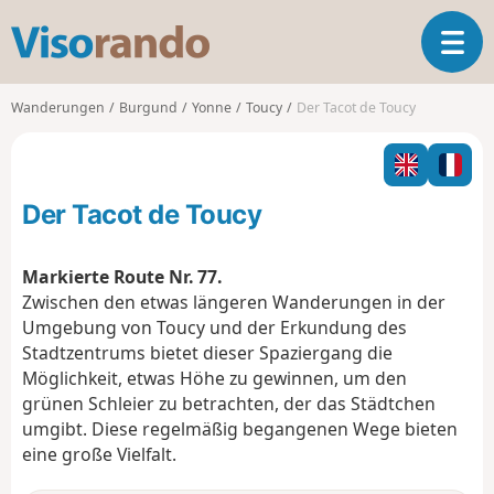
V
T
i
o
s
g
o
Wanderungen
Burgund
Yonne
Toucy
Der Tacot de Toucy
g
r
l
a
e
n
n
d
Der Tacot de Toucy
a
o
v
i
Markierte Route Nr. 77.
g
Zwischen den etwas längeren Wanderungen in der
a
Umgebung von Toucy und der Erkundung des
t
Stadtzentrums bietet dieser Spaziergang die
i
o
Möglichkeit, etwas Höhe zu gewinnen, um den
n
grünen Schleier zu betrachten, der das Städtchen
umgibt. Diese regelmäßig begangenen Wege bieten
eine große Vielfalt.