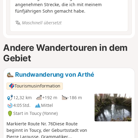
angenehmen Strecke, die ich mit meinem
fünfjährigen Sohn gemacht habe.
Maschinell übersetzt
Andere Wandertouren in dem
Gebiet
Rundwanderung von Arthé
Tourismusinformation
12,32 km
+192 m
-186 m
4:05 Std.
Mittel
Start in Toucy (Yonne)
Markierte Route Nr. 76Diese Route
beginnt in Toucy, der Geburtsstadt von
Pierre Larousse, Grammatiker,