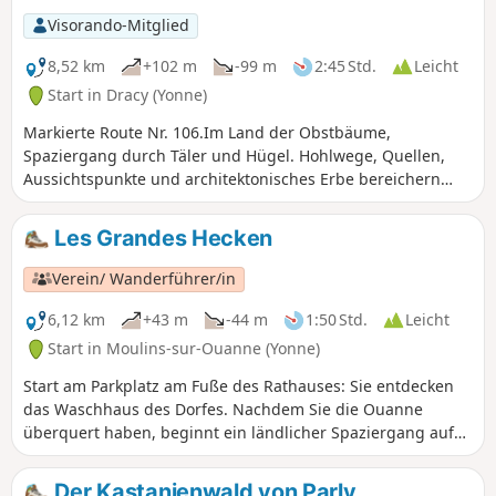
Gassen und machen Sie Halt auf dem
Visorando-Mitglied
Felsvorsprung mit Blick auf die Place de la
République, die von der Büste von Pierre
8,52 km
+102 m
-99 m
2:45 Std.
Leicht
Larousse dominiert wird: Genießen Sie die
Start in Dracy (Yonne)
außergewöhnliche Aussicht auf dieses
Markierte Route Nr. 106.Im Land der Obstbäume,
Städtchen, dessen Existenz seit Mitte des3.
Spaziergang durch Täler und Hügel. Hohlwege, Quellen,
Jahrhunderts belegt ist.
Aussichtspunkte und architektonisches Erbe bereichern
diesen Ausflug.
Les Grandes Hecken
Verein/ Wanderführer/in
6,12 km
+43 m
-44 m
1:50 Std.
Leicht
Start in Moulins-sur-Ouanne (Yonne)
Start am Parkplatz am Fuße des Rathauses: Sie entdecken
das Waschhaus des Dorfes. Nachdem Sie die Ouanne
überquert haben, beginnt ein ländlicher Spaziergang auf
kleinen Straßen, die zu den Ortsteilen führen, und auf recht
schattigen Wegen.
Der Kastanienwald von Parly