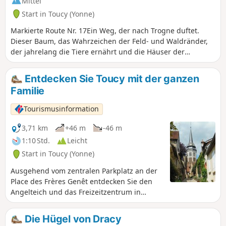
Mittel
Start in Toucy (Yonne)
Markierte Route Nr. 17Ein Weg, der nach Trogne duftet.
Dieser Baum, das Wahrzeichen der Feld- und Waldränder,
der jahrelang die Tiere ernährt und die Häuser der
Poyaudines beheizt hat, ist entlang dieses Weges unzählige
Male zu finden.Sowohl auf dem Hinweg als auch auf dem
Entdecken Sie Toucy mit der ganzen
Rückweg können Sie die Straßen und Gassen der Altstadt
Familie
von Toucy entdecken.
Tourismusinformation
3,71 km
+46 m
-46 m
1:10 Std.
Leicht
Start in Toucy (Yonne)
Ausgehend vom zentralen Parkplatz an der
Place des Frères Genêt entdecken Sie den
Angelteich und das Freizeitzentrum in
unmittelbarer Nähe des Stadtzentrums, das
ein herrliches Panorama bietet.
Die Hügel von Dracy
Durchqueren Sie Wälder und mittelalterliche