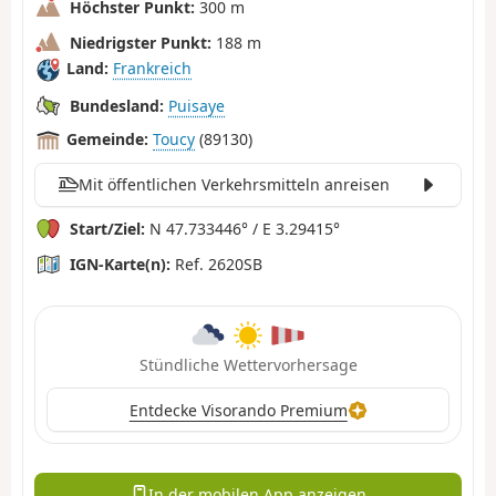
Höchster Punkt:
300 m
Niedrigster Punkt:
188 m
Land:
Frankreich
Bundesland:
Puisaye
Gemeinde:
Toucy
(89130)
Mit öffentlichen Verkehrsmitteln anreisen
Start/Ziel:
N 47.733446° / E 3.29415°
IGN-Karte(n):
Ref. 2620SB
Stündliche Wettervorhersage
Entdecke Visorando Premium
In der mobilen App anzeigen