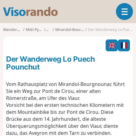
V
T
i
o
s
g
o
Wanderungen
Midi-Pyrénées
Tarn
Mirandol-Bourgnounac
Der Wanderweg Lo Puech Pounchut
g
r
l
a
e
n
n
d
Der Wanderweg Lo Puech
a
o
v
Pounchut
i
g
Vom Rathausplatz von Mirandol-Bourgnounac führt
a
Sie ein Weg zur Pont de Cirou, einer alten
t
i
Römerstraße, am Ufer des Viaur.
o
Vorsicht bei den ersten technischen Kilometern mit
n
dem Mountainbike bis zur Pont de Cirou. Diese
Brücke aus dem 14. Jahrhundert, die älteste
Überquerungsmöglichkeit über den Viaur, diente
dazu, das Aveyron mit dem Tarn zu verbinden.