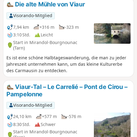
Die alte Mühle von Viaur
Visorando-Mitglied
7,94 km
+316 m
-323 m
3:10 Std.
Leicht
Start in Mirandol-Bourgnounac
(Tarn)
Es ist eine schöne Halbtageswanderung, die man zu jeder
Jahreszeit unternehmen kann, um das kleine Kulturerbe
des Carmausin zu entdecken.
Viaur-Tal – Le Carrelié – Pont de Cirou –
Pampelonne
Visorando-Mitglied
24,10 km
+577 m
-576 m
8:30 Std.
Schwer
Start in Mirandol-Bourgnounac