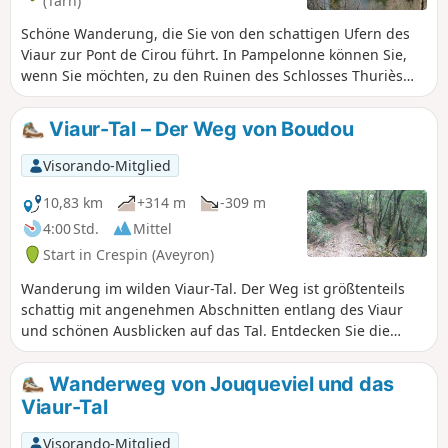
(Tarn)
Schöne Wanderung, die Sie von den schattigen Ufern des
Viaur zur Pont de Cirou führt. In Pampelonne können Sie,
wenn Sie möchten, zu den Ruinen des Schlosses Thuriès
gehen, das die felsige Schleife des Viaur überragt. Zum
Abschluss halten wir am Aussichtspunkt Vieux Mirandol,
Viaur-Tal – Der Weg von Boudou
bevor wir zum Auto zurückkehren. Anmerkung des
Moderators Der Weg ist aufgrund von Steinschlaggefahr
Visorando-Mitglied
durch einen städtischen Erlass vom 31. Mai 2022 bis auf
Weiteresgesperrt, siehe Hinweise.
10,83 km
+314 m
-309 m
4:00 Std.
Mittel
Start in Crespin (Aveyron)
Wanderung im wilden Viaur-Tal. Der Weg ist größtenteils
schattig mit angenehmen Abschnitten entlang des Viaur
und schönen Ausblicken auf das Tal. Entdecken Sie die
Landschaften, die den okzitanischen Dichter und
Schriftsteller Jean Boudou inspiriert haben. Am besten im
Wanderweg von Jouqueviel und das
Sommer unternehmen, da der Weg entlang des Viaur bei
Viaur-Tal
Hochwasser unpassierbar ist.
Visorando-Mitglied