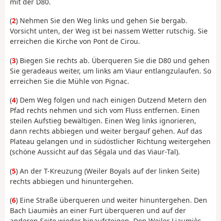
mit der D80.
(
2
) Nehmen Sie den Weg links und gehen Sie bergab.
Vorsicht unten, der Weg ist bei nassem Wetter rutschig. Sie
erreichen die Kirche von Pont de Cirou.
(
3
) Biegen Sie rechts ab. Überqueren Sie die D80 und gehen
Sie geradeaus weiter, um links am Viaur entlangzulaufen. So
erreichen Sie die Mühle von Pignac.
(
4
) Dem Weg folgen und nach einigen Dutzend Metern den
Pfad rechts nehmen und sich vom Fluss entfernen. Einen
steilen Aufstieg bewältigen. Einen Weg links ignorieren,
dann rechts abbiegen und weiter bergauf gehen. Auf das
Plateau gelangen und in südöstlicher Richtung weitergehen
(schöne Aussicht auf das Ségala und das Viaur-Tal).
(
5
) An der T-Kreuzung (Weiler Boyals auf der linken Seite)
rechts abbiegen und hinuntergehen.
(
6
) Eine Straße überqueren und weiter hinuntergehen. Den
Bach Liaumiès an einer Furt überqueren und auf der
anderen Seite wieder hinaufsteigen. Den Weiler Liaumiès