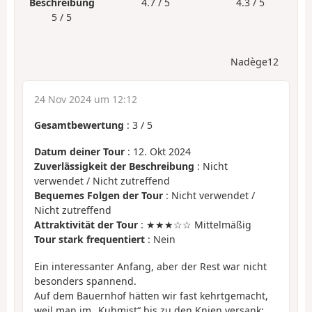
Beschreibung
4.7 / 5
4.3 / 5
5 / 5
Nadège12
24 Nov 2024 um 12:12
Gesamtbewertung
:
3
/
5
Datum deiner Tour
: 12. Okt 2024
Zuverlässigkeit der Beschreibung
: Nicht
verwendet / Nicht zutreffend
Bequemes Folgen der Tour
: Nicht verwendet /
Nicht zutreffend
Attraktivität der Tour
: ★★★☆☆ Mittelmäßig
Tour stark frequentiert
: Nein
Ein interessanter Anfang, aber der Rest war nicht
besonders spannend.
Auf dem Bauernhof hätten wir fast kehrtgemacht,
weil man im „Kuhmist“ bis zu den Knien versank;