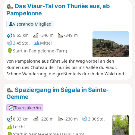
oder felsigen Pfaden. Der Rückweg
Das Viaur-Tal von Thuriès aus, ab
führt über Achterbahnstrecken und
Pampelonne
größtenteils durch die Gorges du Viaur
Sauvage.
Visorando-Mitglied
9,65 km
+346 m
-349 m
3:45 Std.
Mittel
Start in Pampelonne (Tarn)
Von Pampelonne aus führt Sie Ihr Weg vorbei an den
Ruinen des Château de Thuriès bis ins Vallée du Viaur.
Schöne Wanderung, die größtenteils durch den Wald und
dann am Ufer des Viaur entlangführt, wo Sie im Sommer
die Kühle genießen können.
Spaziergang im Ségala in Sainte-
Gemme
Touristiker/in
8,33 km
+228 m
-230 m
3:00 Std.
Leicht
Start in Sainte-Gemme (Tarn) (Tarn)