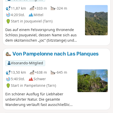
11,87 km
+333 m
-324 m
4:20 Std.
Mittel
Start in Jouqueviel (Tarn)
Das auf einem Felsvorsprung thronende
Schloss Jouqueviel, dessen Name sich aus
dem okzitanischen „joc” (Sitzstange) und
„vielh” (alt) zusammensetzt, macht seinem
Namen alle Ehre. Seine Ruinen zeugen vom
Von Pampelonne nach Las Planques
feudalen Leben und haben den Zahn der
Zeit tapfer überstanden. Sie wandern am
Visorando-Mitglied
Ufer des Viaur entlang, der Sie zur Kapelle
Chapelle des Infournats aus dem 12.
13,50 km
+638 m
-645 m
Jahrhundert führt, und weiter durch die
5:40 Std.
Schwer
hübschen kleinen Weiler Ouradou und
Start in Pampelonne (Tarn)
Lauretié. Folgen Sie den Schildern „Sentiers
de Lauretié L'ouradou”.
Ein schöner Ausflug für Liebhaber
unberührter Natur. Die gesamte
Wanderung verläuft fast ausschließlich
auf schmalen Wegen, grasbewachsenen