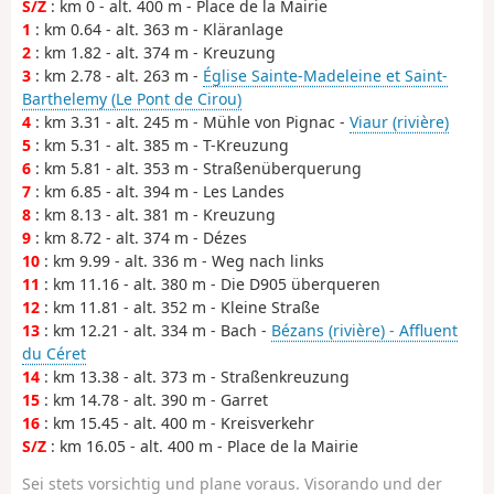
S/Z
: km 0 - alt. 400 m - Place de la Mairie
1
: km 0.64 - alt. 363 m - Kläranlage
2
: km 1.82 - alt. 374 m - Kreuzung
3
: km 2.78 - alt. 263 m -
Église Sainte-Madeleine et Saint-
Barthelemy (Le Pont de Cirou)
4
: km 3.31 - alt. 245 m - Mühle von Pignac -
Viaur (rivière)
5
: km 5.31 - alt. 385 m - T-Kreuzung
6
: km 5.81 - alt. 353 m - Straßenüberquerung
7
: km 6.85 - alt. 394 m - Les Landes
8
: km 8.13 - alt. 381 m - Kreuzung
9
: km 8.72 - alt. 374 m - Dézes
10
: km 9.99 - alt. 336 m - Weg nach links
11
: km 11.16 - alt. 380 m - Die D905 überqueren
12
: km 11.81 - alt. 352 m - Kleine Straße
13
: km 12.21 - alt. 334 m - Bach -
Bézans (rivière) - Affluent
du Céret
14
: km 13.38 - alt. 373 m - Straßenkreuzung
15
: km 14.78 - alt. 390 m - Garret
16
: km 15.45 - alt. 400 m - Kreisverkehr
S/Z
: km 16.05 - alt. 400 m - Place de la Mairie
Sei stets vorsichtig und plane voraus. Visorando und der