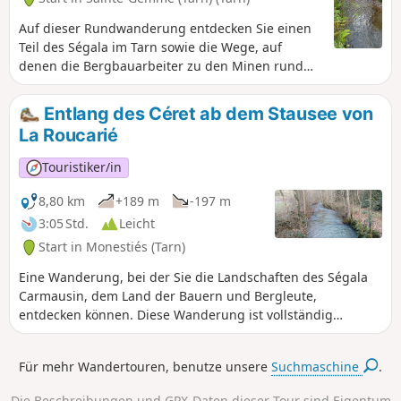
Auf dieser Rundwanderung entdecken Sie einen
Teil des Ségala im Tarn sowie die Wege, auf
denen die Bergbauarbeiter zu den Minen rund
um Carmaux gelangten.
Entlang des Céret ab dem Stausee von
La Roucarié
Touristiker/in
8,80 km
+189 m
-197 m
3:05 Std.
Leicht
Start in Monestiés (Tarn)
Eine Wanderung, bei der Sie die Landschaften des Ségala
Carmausin, dem Land der Bauern und Bergleute,
entdecken können. Diese Wanderung ist vollständig
markiert (PR® Gelb) und verfügt zudem über Wegweiser.
Die gesamte Strecke verläuft auf kleinen Straßen und
Für mehr Wandertouren, benutze unsere
Suchmaschine
.
Gemeindewegen. Plakate mit Zitaten zur Artenvielfalt
schmücken diesen Weg. Scannen Sie den QR-Code, um
Die Beschreibungen und GPX-Daten dieser Tour sind Eigentum