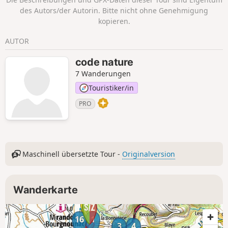
Informationen zum Weg und zu anderen Routen zu
des Autors/der Autorin. Bitte nicht ohne Genehmigung
erhalten.
kopieren.
AUTOR
code nature
7 Wanderungen
Touristiker/in
PRO
Maschinell übersetzte Tour -
Originalversion
Wanderkarte
16
1
3
4