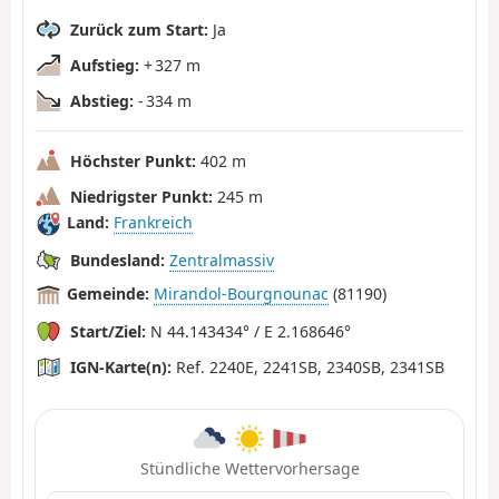
Zurück zum Start:
Ja
Aufstieg:
+ 327 m
Abstieg:
- 334 m
Höchster Punkt:
402 m
Niedrigster Punkt:
245 m
Land:
Frankreich
Bundesland:
Zentralmassiv
Gemeinde:
Mirandol-Bourgnounac
(81190)
Start/Ziel:
N 44.143434° / E 2.168646°
IGN-Karte(n):
Ref. 2240E, 2241SB, 2340SB, 2341SB
Stündliche Wettervorhersage