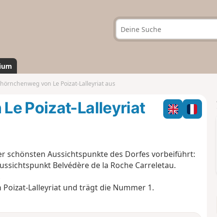
ium
hörnchenweg von Le Poizat-Lalleyriat aus
e Poizat-Lalleyriat
 der schönsten Aussichtspunkte des Dorfes vorbeiführt:
ssichtspunkt Belvédère de la Roche Carreletau.
.
n Poizat-Lalleyriat und trägt die Nummer 1.