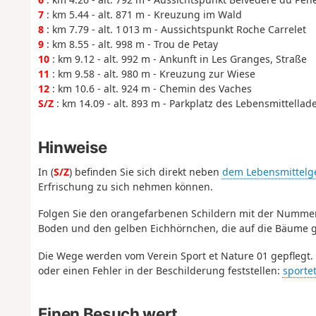
7
: km 5.44 - alt. 871 m - Kreuzung im Wald
8
: km 7.79 - alt. 1 013 m - Aussichtspunkt Roche Carrelet
9
: km 8.55 - alt. 998 m - Trou de Petay
10
: km 9.12 - alt. 992 m - Ankunft in Les Granges, Straße
11
: km 9.58 - alt. 980 m - Kreuzung zur Wiese
12
: km 10.6 - alt. 924 m - Chemin des Vaches
S/Z
: km 14.09 - alt. 893 m - Parkplatz des Lebensmittellad
Hinweise
In (
S/Z
) befinden Sie sich direkt neben
dem Lebensmittelge
Erfrischung zu sich nehmen können.
Folgen Sie den orangefarbenen Schildern mit der Numme
Boden und den gelben Eichhörnchen, die auf die Bäume g
Die Wege werden vom Verein Sport et Nature 01 gepflegt. Z
oder einen Fehler in der Beschilderung feststellen:
sporte
Einen Besuch wert