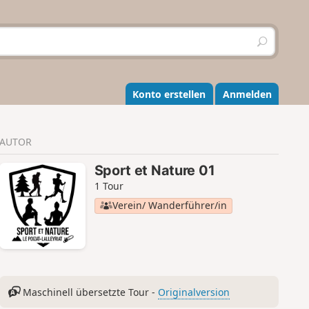
S
u
c
h
e
Konto erstellen
Anmelden
n
AUTOR
Sport et Nature 01
1 Tour
Verein/ Wanderführer/in
Maschinell übersetzte Tour -
Originalversion