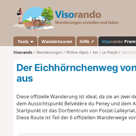
V
i
s
o
r
a
Tools
Wandertouren
Hilfe ↗
Viso
rando
Prem
n
Visorando
Wanderungen
Rhône-Alpes
Ain
Le Poizat
Der Eich
d
o
Der Eichhörnchenweg von L
aus
Diese offizielle Wanderung ist ideal, da sie an zwei
dem Aussichtspunkt Belvédère du Peney und dem Au
Startpunkt ist das Dorfzentrum von Poizat-Lalleyriat
Diese Route ist Teil der 6 offiziellen Wanderwege vo