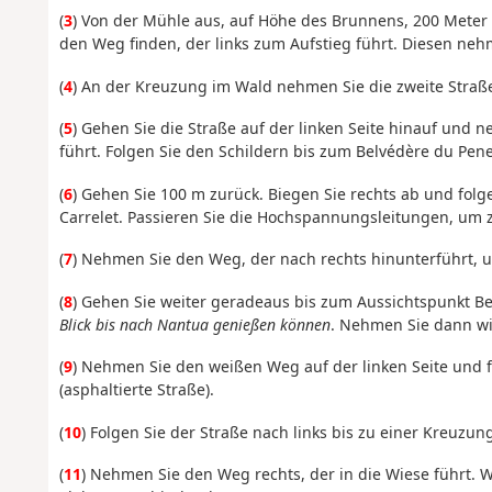
(
3
) Von der Mühle aus, auf Höhe des Brunnens, 200 Meter
den Weg finden, der links zum Aufstieg führt. Diesen neh
(
4
) An der Kreuzung im Wald nehmen Sie die zweite Straße
(
5
) Gehen Sie die Straße auf der linken Seite hinauf und 
führt. Folgen Sie den Schildern bis zum Belvédère du Pene
(
6
) Gehen Sie 100 m zurück. Biegen Sie rechts ab und fol
Carrelet. Passieren Sie die Hochspannungsleitungen, um 
(
7
) Nehmen Sie den Weg, der nach rechts hinunterführt, u
(
8
) Gehen Sie weiter geradeaus bis zum Aussichtspunkt Be
Blick bis nach Nantua genießen können
. Nehmen Sie dann w
(
9
) Nehmen Sie den weißen Weg auf der linken Seite und 
(asphaltierte Straße).
(
10
) Folgen Sie der Straße nach links bis zu einer Kreuzu
(
11
) Nehmen Sie den Weg rechts, der in die Wiese führt.