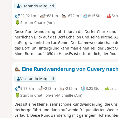
Visorando-Mitglied
22,02 km
+681 m
-672 m
8:15 Std.
Sc
Start in Charix (Ain)
Diese Rundwanderung führt durch die Dörfer Charix und
herrlichen Blick auf das Dorf Échallon und seine Kirche. A
außergewöhnlichen Lac Genin. Der Kammweg oberhalb des
das Dorf. Im Hintergrund kann man einen Teil der Stadt 
Mont Burdet auf 1050 m Höhe.Es ist erforderlich, der Rout
Eine Rundwanderung von Cuvery nach
Visorando-Mitglied
9,73 km
+218 m
-215 m
3:25 Std.
Leic
Start in Châtillon-en-Michaille (Ain)
Dies ist eine kleine, sehr schöne Rundwanderung, die uns
Herberge führt und dann auf wenig frequentierten Wege
verläuft. Diese Rundwanderung mit geringem Höhenuntersc