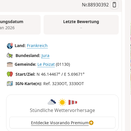
Nr.
88930392
tungsdatum
Letzte Bewertung
Jan 2026
–
Land:
Frankreich
Bundesland:
Jura
Gemeinde:
Le Poizat
(01130)
Start/Ziel:
N 46.14467° / E 5.69671°
IGN-Karte(n):
Ref. 3230OT, 3330OT
Stündliche Wettervorhersage
Entdecke Visorando Premium