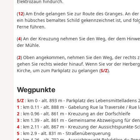
Elektrozaun hindurch.
(
12
) Am Ende gelangen Sie zur Route des Granges. An de
ein hübsches bemaltes Schild gekennzeichnet ist, und fol
Ferne führen.
(
4
) An der Kreuzung nehmen Sie den Weg, der dem Hinweg
der Mühle.
(
2
) Oben angekommen, nehmen Sie den Weg, der rechts zu
gehen Sie rechts wieder hinauf. Wenn Sie vor der Herberg
Kirche, um zum Parkplatz zu gelangen
(
S/Z
).
Wegpunkte
S/Z
: km 0 - alt. 893 m - Parkplatz des Lebensmittelladens 2
1
: km 0.11 - alt. 888 m - Gabelung Rue la Traversée / Rue 
2
: km 0.96 - alt. 861 m - Kreuzung an der Dorfschleife
3
: km 1.39 - alt. 861 m - Gemeinsame Abzweigung für de
4
: km 2.11 - alt. 867 m - Kreuzung der Aussichtspunkte-Sc
5
: km 2.9 - alt. 831 m - Straßenüberquerung
6
: km 4.26 - alt. 792 m - Aussichtspunkt Belvédère du Pen