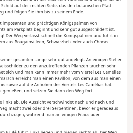
Schild auf der rechten Seite, das den botanischen Pfad
 und folgen Sie ihm bis zu seinem Ende.
it imposanten und prächtigen Königspalmen von
s am Parkplatz beginnt und sehr gut ausgeschildert ist,
ng! Der Weg verlässt schnell die Königspalmen und führt in
em aus Bougainvilleen, Schwarzholz oder auch Chocas
f seiner gesamten Länge sehr gut angelegt. An einigen Stellen
weisschilder zu den anzutreffenden Pflanzen tauchen sehr
ffnet sich und man kann immer mehr vom Viertel Les Camélias
marsch erreicht man einen Pavillon, von dem aus man einen
nis sowie auf die Anhöhen des Viertels Les Camélias hat.
u genießen, und setzen Sie dann den Weg fort.
e links ab. Die Aussicht verschwindet nach und nach und
 Weg macht zwei oder drei Serpentinen, bevor er geradeaus
ln durchzogen, während man an einigen Filaos oder
m Brulé führt, links liegen und biegen rechts ab. Der Weg,