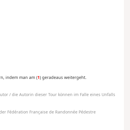
ern, indem man am (
1
) geradeaus weitergeht.
utor / die Autorin dieser Tour können im Falle eines Unfalls
der Fédération Française de Randonnée Pédestre