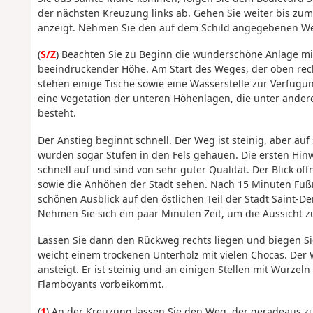
der nächsten Kreuzung links ab. Gehen Sie weiter bis zum 
anzeigt. Nehmen Sie den auf dem Schild angegebenen Weg
(
S/Z
) Beachten Sie zu Beginn die wunderschöne Anlage m
beeindruckender Höhe. Am Start des Weges, der oben recht
stehen einige Tische sowie eine Wasserstelle zur Verfügu
eine Vegetation der unteren Höhenlagen, die unter ander
besteht.
Der Anstieg beginnt schnell. Der Weg ist steinig, aber au
wurden sogar Stufen in den Fels gehauen. Die ersten Hin
schnell auf und sind von sehr guter Qualität. Der Blick ö
sowie die Anhöhen der Stadt sehen. Nach 15 Minuten Fuß
schönen Ausblick auf den östlichen Teil der Stadt Saint-De
Nehmen Sie sich ein paar Minuten Zeit, um die Aussicht z
Lassen Sie dann den Rückweg rechts liegen und biegen Si
weicht einem trockenen Unterholz mit vielen Chocas. Der
ansteigt. Er ist steinig und an einigen Stellen mit Wurze
Flamboyants vorbeikommt.
(
1
) An der Kreuzung lassen Sie den Weg, der geradeaus zu