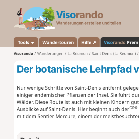
V
i
s
o
r
a
Tools
Wandertouren
Hilfe ↗
Viso
rando
Prem
n
Visorando
Wanderungen
La Réunion
Saint-Denis (La Réunion)
d
o
Der botanische Lehrpfad 
Nur wenige Schritte von Saint-Denis entfernt gelege
einiger endemischer Pflanzen der Insel. Sie führt 
Wälder. Diese Route ist auch mit kleinen Kindern gu
GR®
Ausblicke auf Saint-Denis. Hier beginnt auch der
mit dem Sentier Mercure, einem der meistbesuchte