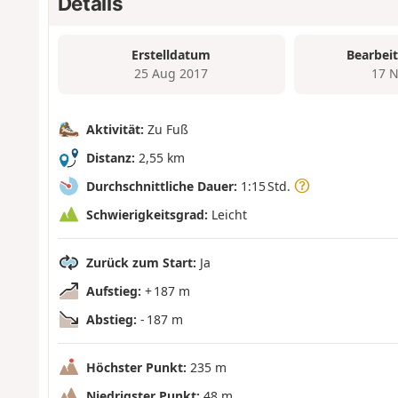
Details
Erstelldatum
Bearbei
25 Aug 2017
17 N
Aktivität:
Zu Fuß
Distanz:
2,55 km
Durchschnittliche Dauer:
1:15 Std.
Schwierigkeitsgrad:
Leicht
Zurück zum Start:
Ja
Aufstieg:
+ 187 m
Abstieg:
- 187 m
Höchster Punkt:
235 m
Niedrigster Punkt:
48 m