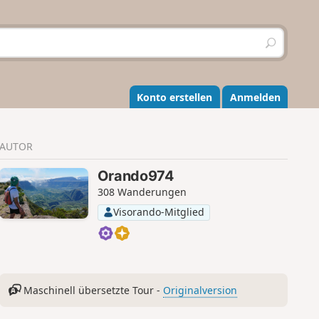
S
u
c
h
e
Konto erstellen
Anmelden
n
AUTOR
Orando974
308 Wanderungen
Visorando-Mitglied
Maschinell übersetzte Tour -
Originalversion