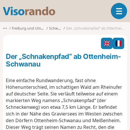
V
T
i
o
s
g
o
•••
Freiburg und Umgebung
Schwanau
Der „Schnakenpfad“ ab Ottenheim-Schwanau
g
r
l
a
e
n
n
d
Der „Schnakenpfad“ ab Ottenheim-
a
o
v
Schwanau
i
g
Eine einfache Rundwanderung, fast ohne
a
Höhenunterschied, im schattigen Wald am Rheinufer
t
i
auf deutscher Seite. Sie verläuft teilweise auf einem
o
markierten Weg namens „Schnakenpfad“ (der
n
Schneckenweg) von etwa 7,5 km Länge. Er befindet
sich in der Nähe des Graviersees im Westen zwischen
den Dörfern Ottenheim-Schwanau und Meißenheim.
Dieser Weg trägt seinen Namen zu Recht, den die