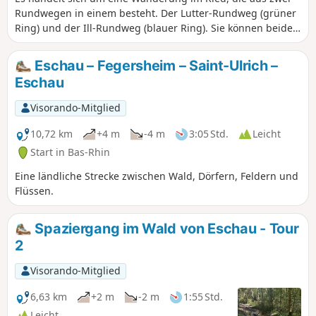
Rundwegen in einem besteht. Der Lutter-Rundweg (grüner
Ring) und der Ill-Rundweg (blauer Ring). Sie können beide
Rundwege oder nur einen davon wandern. Die Wanderung
ist recht einfach, da es keine Höhenunterschiede gibt. Die
Eschau – Fegersheim – Saint-Ulrich –
Rundwanderung beginnt am See von Benfeld und führt
Eschau
dann durch Wälder und Felder, entlang der Flüsse Lutter,
Muhlbach und Ill auf Waldwegen und Pfaden (sehr wenig
Visorando-Mitglied
Asphalt).
10,72 km
+4 m
-4 m
3:05 Std.
Leicht
Start in Bas-Rhin
Eine ländliche Strecke zwischen Wald, Dörfern, Feldern und
Flüssen.
Spaziergang im Wald von Eschau - Tour
2
Visorando-Mitglied
6,63 km
+2 m
-2 m
1:55 Std.
Leicht