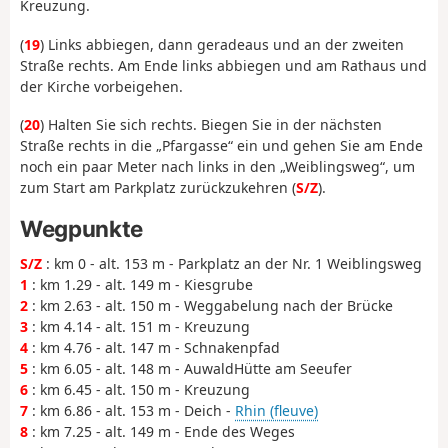
Kreuzung.
(
19
) Links abbiegen, dann geradeaus und an der zweiten
Straße rechts. Am Ende links abbiegen und am Rathaus und
der Kirche vorbeigehen.
(
20
) Halten Sie sich rechts. Biegen Sie in der nächsten
Straße rechts in die „Pfargasse“ ein und gehen Sie am Ende
noch ein paar Meter nach links in den „Weiblingsweg“, um
zum Start am Parkplatz zurückzukehren (
S/Z
).
Wegpunkte
S/Z
: km 0 - alt. 153 m - Parkplatz an der Nr. 1 Weiblingsweg
1
: km 1.29 - alt. 149 m - Kiesgrube
2
: km 2.63 - alt. 150 m - Weggabelung nach der Brücke
3
: km 4.14 - alt. 151 m - Kreuzung
4
: km 4.76 - alt. 147 m - Schnakenpfad
5
: km 6.05 - alt. 148 m - AuwaldHütte am Seeufer
6
: km 6.45 - alt. 150 m - Kreuzung
7
: km 6.86 - alt. 153 m - Deich -
Rhin (fleuve)
8
: km 7.25 - alt. 149 m - Ende des Weges