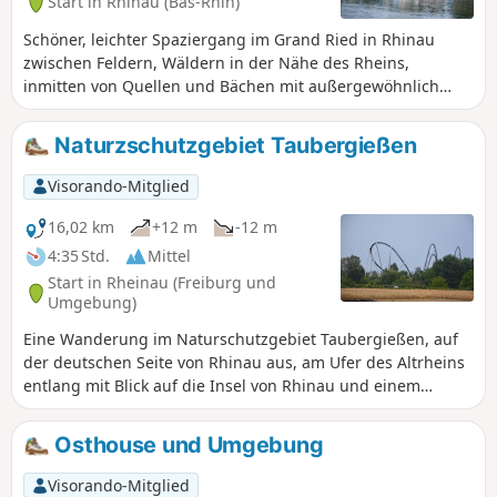
Start in Rhinau (Bas-Rhin)
Schöner, leichter Spaziergang im Grand Ried in Rhinau
zwischen Feldern, Wäldern in der Nähe des Rheins,
inmitten von Quellen und Bächen mit außergewöhnlich
klarem Wasser und Bunkeranlagen. Für Kinder geeignet.
Naturzschutzgebiet Taubergießen
Visorando-Mitglied
16,02 km
+12 m
-12 m
4:35 Std.
Mittel
Start in Rheinau (Freiburg und
Umgebung)
Eine Wanderung im Naturschutzgebiet Taubergießen, auf
der deutschen Seite von Rhinau aus, am Ufer des Altrheins
entlang mit Blick auf die Insel von Rhinau und einem
kleinen Abstecher zum Europa-Park Rust. Es handelt sich
um ein tausend Hektar großes Naturschutzgebiet der
Osthouse und Umgebung
französischen Gemeinde Rhinau auf deutschem Boden (650
ha Wald und 350 ha Wiesen oder Felder). Ich hatte das
Visorando-Mitglied