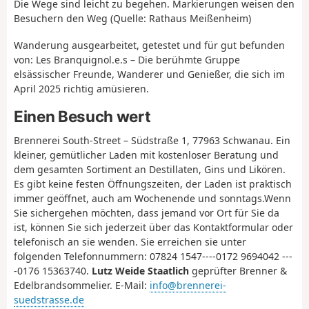
Die Wege sind leicht zu begehen. Markierungen weisen den
Besuchern den Weg (Quelle: Rathaus Meißenheim)
Wanderung ausgearbeitet, getestet und für gut befunden
von: Les Branquignol.e.s – Die berühmte Gruppe
elsässischer Freunde, Wanderer und Genießer, die sich im
April 2025 richtig amüsieren.
Einen Besuch wert
Brennerei South-Street – Südstraße 1, 77963 Schwanau.
Ein
kleiner, gemütlicher Laden mit kostenloser Beratung und
dem gesamten Sortiment an Destillaten, Gins und Likören.
Es gibt
keine
festen Öffnungszeiten, der Laden ist praktisch
immer geöffnet, auch am Wochenende und sonntags.
Wenn
Sie sichergehen möchten, dass jemand vor Ort für Sie da
ist, können Sie sich jederzeit über das Kontaktformular oder
telefonisch an sie wenden. Sie erreichen sie unter
folgenden Telefonnummern: 07824 1547
----0172 9694042 ---
-0176 15363740.
Lutz Weide Staatlich
geprüfter Brenner &
Edelbrandsommelier.
E-Mail:
info@brennerei-
suedstrasse.de