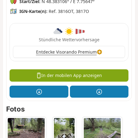
Start/Ziel:
N 48.383106° / E 7.75647°
IGN-Karte(n):
Ref. 3816OT, 3817O
Stündliche Wettervorhersage
Entdecke Visorando Premium
In der mobilen App anzeigen
Fotos