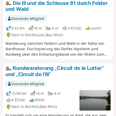
Spuren von Bibern. In der schönen Jahreszeit eignet sich
Die Ill und die Schleuse 81 durch Felder
diese Strecke ideal für ein Picknick am Wasser.
und Wald
Visorando-Mitglied
9,53 km
+6 m
-6 m
2:45 Std.
Leicht
Start in Nordhouse (Bas-Rhin)
Wanderung zwischen Feldern und Wald in der Nähe von
Nordhouse. Durchquerung des Dorfes Hipsheim und
Rückweg über den Entlastungskanal von der Rhône zum
Rhein. Vorbeikommen an der Borne 2000 von Nordhouse.
Rundwanderung „Circuit de la Lutter”
und „Circuit de l'Ill”
Visorando-Mitglied
15,98 km
+4 m
-4 m
4:35 Std.
Mittel
Start in Benfeld (Bas-Rhin)
Es handelt sich um eine Wanderung im Ried, die aus zwei