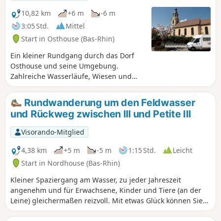
Glück, Rehe, Schwäne und Reiher zu sehen.
10,82 km
+6 m
-6 m
3:05 Std.
Mittel
Start in Osthouse (Bas-Rhin)
Ein kleiner Rundgang durch das Dorf
Osthouse und seine Umgebung.
Zahlreiche Wasserläufe, Wiesen und
schattige Wälder verschönern Ihre
Wanderung. Das Schloss und die Kirche
Rundwanderung um den Feldwasser
sind ebenfalls einen Abstecher wert.
und Rückweg zwischen Ill und Petite Ill
Visorando-Mitglied
4,38 km
+5 m
-5 m
1:15 Std.
Leicht
Start in Nordhouse (Bas-Rhin)
Kleiner Spaziergang am Wasser, zu jeder Jahreszeit
angenehm und für Erwachsene, Kinder und Tiere (an der
Leine) gleichermaßen reizvoll. Mit etwas Glück können Sie
zahlreiche Tiere beobachten, darunter Eisvögel, sowie