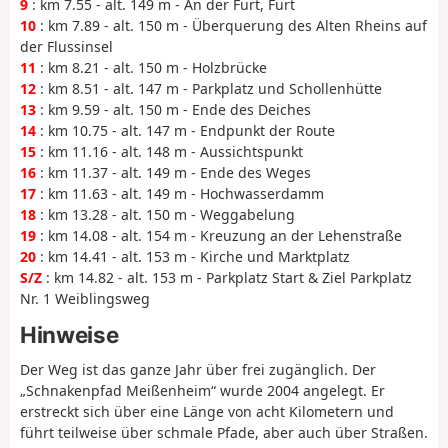
9
: km 7.55 - alt. 149 m - An der Furt, Furt
10
: km 7.89 - alt. 150 m - Überquerung des Alten Rheins auf
der Flussinsel
11
: km 8.21 - alt. 150 m - Holzbrücke
12
: km 8.51 - alt. 147 m - Parkplatz und Schollenhütte
13
: km 9.59 - alt. 150 m - Ende des Deiches
14
: km 10.75 - alt. 147 m - Endpunkt der Route
15
: km 11.16 - alt. 148 m - Aussichtspunkt
16
: km 11.37 - alt. 149 m - Ende des Weges
17
: km 11.63 - alt. 149 m - Hochwasserdamm
18
: km 13.28 - alt. 150 m - Weggabelung
19
: km 14.08 - alt. 154 m - Kreuzung an der Lehenstraße
20
: km 14.41 - alt. 153 m - Kirche und Marktplatz
S/Z
: km 14.82 - alt. 153 m - Parkplatz Start & Ziel Parkplatz
Nr. 1 Weiblingsweg
Hinweise
Der Weg ist das ganze Jahr über frei zugänglich.
Der
„Schnakenpfad Meißenheim“ wurde 2004 angelegt. Er
erstreckt sich über eine Länge von acht Kilometern und
führt teilweise über schmale Pfade, aber auch über Straßen.