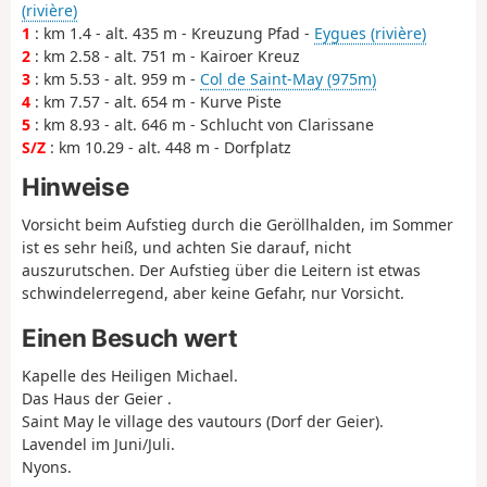
(rivière)
1
: km 1.4 - alt. 435 m - Kreuzung Pfad -
Eygues (rivière)
2
: km 2.58 - alt. 751 m - Kairoer Kreuz
3
: km 5.53 - alt. 959 m -
Col de Saint-May (975m)
4
: km 7.57 - alt. 654 m - Kurve Piste
5
: km 8.93 - alt. 646 m - Schlucht von Clarissane
S/Z
: km 10.29 - alt. 448 m - Dorfplatz
Hinweise
Vorsicht beim Aufstieg durch die Geröllhalden, im Sommer
ist es sehr heiß, und achten Sie darauf, nicht
auszurutschen. Der Aufstieg über die Leitern ist etwas
schwindelerregend, aber keine Gefahr, nur Vorsicht.
Einen Besuch wert
Kapelle des Heiligen Michael.
Das Haus der Geier .
Saint May le village des vautours (Dorf der Geier).
Lavendel im Juni/Juli.
Nyons.