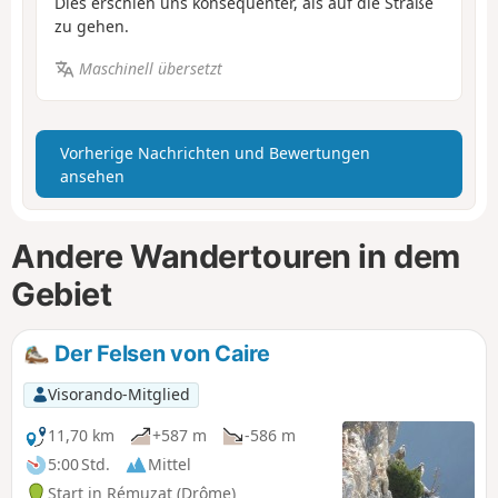
Dies erschien uns konsequenter, als auf die Straße
zu gehen.
Maschinell übersetzt
Vorherige Nachrichten und Bewertungen
ansehen
Andere Wandertouren in dem
Gebiet
Der Felsen von Caire
Visorando-Mitglied
11,70 km
+587 m
-586 m
5:00 Std.
Mittel
Start in Rémuzat (Drôme)