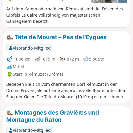
Auf dem Kamm oberhalb von Rémuzat sind die Felsen des
Gipfels Le Caire vollständig von majestätischen
Gänsegeiern besetzt.
Tête de Mouret – Pas de l'Eygues
Visorando-Mitglied
11,66 km
+875 m
-872 m
5:50 Std.
Mittel
Start in Rémuzat (Drôme)
Begeben Sie sich vom charmanten Dorf Rémuzat in der
Drôme Provençale auf eine anspruchsvolle Route unter dem
Flug der Geier. Die Tête du Mouret (1010 m) ist ein schöner
Aussichtspunkt, um sie zu beobachten und die Landschaft
der Täler Eygues und Oule zu genießen.
Montagnes des Gravières und
Montagne du Raton
Visorando-Mitglied