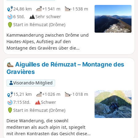
24,86 km
+1 541 m
-1 538 m
6 Std.
Sehr schwer
Start in Rémuzat (Drôme)
Kammwanderung zwischen Drôme und
Hautes-Alpes, Aufstieg auf den
Montagne des Gravières über die
Aiguilles de Rémuzat, anschließend
Überquerung des gesamten Montagne
Aiguilles de Rémuzat – Montagne des
du Raton bis zum Col de Pommerol
Gravières
(oder Col de la Fromagère). 360°-
Panoramablick auf das Rosanais, vom
Visorando-Mitglied
Mont Ventoux im Süden bis zum
Dévoluy und dem Vercors im Norden. In
15,21 km
+1 026 m
-1 018 m
der Nähe Blick auf die Montagnes de la
7:15 Std.
Schwer
Lance und d'Angèle, den Montagne de
Start in Rémuzat (Drôme)
l'Archier und die 3 Becs.
Diese Wanderung, die sowohl
mediterran als auch alpin ist, spiegelt
mit ihren Kontrasten das Gesicht dieser