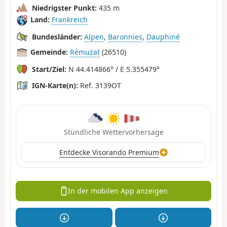
Niedrigster Punkt:
435 m
Land:
Frankreich
Bundesländer:
Alpen
,
Baronnies
,
Dauphiné
Gemeinde:
Rémuzat
(26510)
Start/Ziel:
N 44.414866° / E 5.355479°
IGN-Karte(n):
Ref. 3139OT
Stündliche Wettervorhersage
Entdecke Visorando Premium
In der mobilen App anzeigen