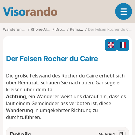
V
T
i
o
s
g
o
Wanderungen
Rhône-Alpes
Drôme
Rémuzat
Der Felsen Rocher du Caire
g
r
l
a
e
n
n
d
Der Felsen Rocher du Caire
a
o
v
i
Die große Felswand des Rocher du Caire erhebt sich
g
über Rémuzat. Schauen Sie nach oben: Gänsegeier
a
kreisen über dem Tal.
t
Achtung
, ein Wanderer weist uns darauf hin, dass es
i
o
laut einem Gemeindeerlass verboten ist, diese
n
Wanderung in umgekehrter Richtung zu
durchzuführen.
Details
Nr.
6061