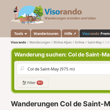
V
i
s
o
r
a
Tools
Wandertouren
Hilfe ↗
Viso
rando
Prem
n
Visorando
Wanderungen
Rhône-Alpes
Drôme
Saint-May
Col
d
o
Wanderung suchen: Col de Saint-Ma
Filter
NEU
Wanderungen Col de Saint-