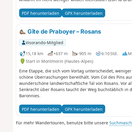
PDF herunterladen
GPX herunterladen
Gîte de Praboyer – Rosans
Visorando-Mitglied
15,18 km
+637 m
-905 m
6:10 Std.
Mi
Start in Montmorin (Hautes-Alpes)
Eine Etappe, die sich vom Vortag unterscheidet, weniger l
schöne Überraschungen bereithält. Vom Col des Pins aus ö
wunderschöne landwirtschaftliche Tal von Rosans. Vor all
Senkrecht über Rosans taucht der Weg buchstäblich in d
Baronnies.
PDF herunterladen
GPX herunterladen
Für mehr Wandertouren, benutze bitte unsere
Suchmasch