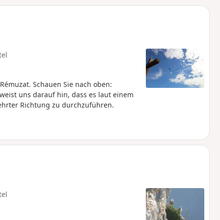
u
n
m
tel
 Rémuzat. Schauen Sie nach oben:
eist uns darauf hin, dass es laut einem
hrter Richtung zu durchzuführen.
tel