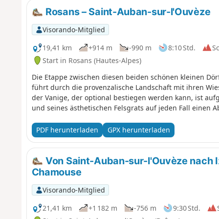
Rosans – Saint-Auban-sur-l'Ouvèze
Visorando-Mitglied
19,41 km
+914 m
-990 m
8:10 Std.
S
Start in Rosans (Hautes-Alpes)
Die Etappe zwischen diesen beiden schönen kleinen Dör
führt durch die provenzalische Landschaft mit ihren Wie
der Vanige, der optional bestiegen werden kann, ist auf
und seines ästhetischen Felsgrats auf jeden Fall einen A
PDF herunterladen
GPX herunterladen
Von Saint-Auban-sur-l'Ouvèze nach Iz
Chamouse
Visorando-Mitglied
21,41 km
+1 182 m
-756 m
9:30 Std.