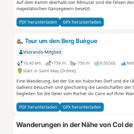
Auf dem Kamm oberhalb von Rémuzat sind die Felsen des G
majestätischen Gänsegeiern besetzt.
PDF herunterladen
GPX herunterladen
Tour um den Berg Buègue
Visorando-Mitglied
16,45 km
+758 m
-756 m
6:50 Std.
Mit
Start in Saint-May (Drôme)
Eine Wanderung, bei der Sie ein hübsches Dorf und die Üb
Galliens besuchen und gleichzeitig die Landschaften der
begleiten Sie die Geier vom Rocher du Caire auf Ihrer Wa
PDF herunterladen
GPX herunterladen
Wanderungen in der Nähe von Col de