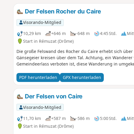
Der Felsen Rocher du Caire
Visorando-Mitglied
10,29 km
+646 m
-648 m
4:45 Std.
Mit
Start in Rémuzat (Drôme)
Die große Felswand des Rocher du Caire erhebt sich über
Gänsegeier kreisen über dem Tal. Achtung, ein Wanderer w
Gemeindeerlass verboten ist, diese Wanderung in umgeke
PDF herunterladen
GPX herunterladen
Der Felsen von Caire
Visorando-Mitglied
11,70 km
+587 m
-586 m
5:00 Std.
Mit
Start in Rémuzat (Drôme)