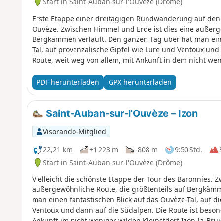
Start in Saint-Auban-sur-l'Ouvèze (Drôme)
Erste Etappe einer dreitägigen Rundwanderung auf d
Ouvèze. Zwischen Himmel und Erde ist dies eine außerge
Bergkämmen verläuft. Den ganzen Tag über hat man eine
Tal, auf provenzalische Gipfel wie Lure und Ventoux und 
Route, weit weg von allem, mit Ankunft in dem nicht weni
PDF herunterladen
GPX herunterladen
Saint-Auban-sur-l'Ouvèze – Izon
Visorando-Mitglied
22,21 km
+1 223 m
-808 m
9:50 Std.
Start in Saint-Auban-sur-l'Ouvèze (Drôme)
Vielleicht die schönste Etappe der Tour des Baronnies. 
außergewöhnliche Route, die größtenteils auf Bergkämm
man einen fantastischen Blick auf das Ouvèze-Tal, auf d
Ventoux und dann auf die Südalpen. Die Route ist besond
Ankunft im nicht weniger wilden Kleinstdorf Izon-la-Brui