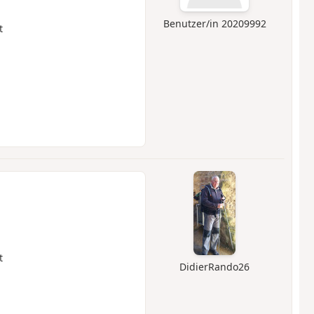
Benutzer/in 20209992
t
t
DidierRando26