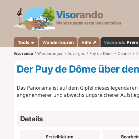
V
i
s
o
r
a
Tools
Wandertouren
Hilfe ↗
Viso
rando
Prem
n
Visorando
Wanderungen
Auvergne
Puy-de-Dôme
Orcines
D
d
o
Der Puy de Dôme über de
Das Panorama ist auf dem Gipfel dieses legendären B
angenehmerer und abwechslungsreicherer Aufstieg a
Details
Erstelldatum
Bearbei