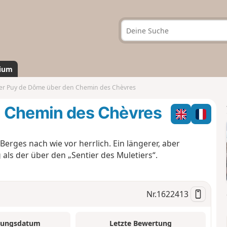
ium
er Puy de Dôme über den Chemin des Chèvres
n Chemin des Chèvres
erges nach wie vor herrlich. Ein längerer, aber
ls der über den „Sentier des Muletiers“.
Nr.
1622413
tungsdatum
Letzte Bewertung