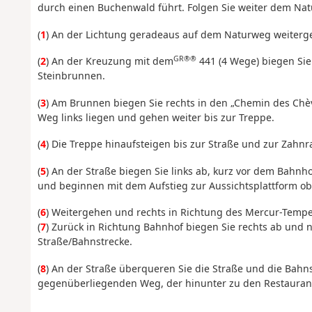
durch einen Buchenwald führt. Folgen Sie weiter dem Nat
(
1
) An der Lichtung geradeaus auf dem Naturweg weiterg
GR®®
(
2
) An der Kreuzung mit dem
441 (4 Wege) biegen Sie
Steinbrunnen.
(
3
) Am Brunnen biegen Sie rechts in den „Chemin des Chèvr
Weg links liegen und gehen weiter bis zur Treppe.
(
4
) Die Treppe hinaufsteigen bis zur Straße und zur Zah
(
5
) An der Straße biegen Sie links ab, kurz vor dem Bahn
und beginnen mit dem Aufstieg zur Aussichtsplattform o
(
6
) Weitergehen und rechts in Richtung des Mercur-Temp
(
7
) Zurück in Richtung Bahnhof biegen Sie rechts ab und 
Straße/Bahnstrecke.
(
8
) An der Straße überqueren Sie die Straße und die Bahns
gegenüberliegenden Weg, der hinunter zu den Restaurant