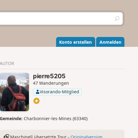
S
u
c
h
e
Konto erstellen
Anmelden
n
AUTOR
pierre5205
47 Wanderungen
Visorando-Mitglied
Gemeinde:
Charbonnier-les-Mines (63340)
Maschinell übersetzte Tour -
Originalversion