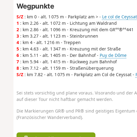
Wegpunkte
S/Z
: km 0 - alt. 1 075 m - Parkplatz am > -
Le col de Ceyssat
1
: km 2.26 - alt. 1 072 m - Lichtung am Waldrand
2
: km 2.86 - alt. 1 096 m - Kreuzung mit dem GR°°®°°441
3
: km 3.27 - alt. 1 123 m - Steinbrunnen
4
: km 4 - alt. 1 216 m - Treppen
5
: km 4.63 - alt. 1 347 m - Kreuzung mit der Straße
6
: km 5.11 - alt. 1 405 m - Der Bahnhof -
Puy de Dôme
7
: km 5.94 - alt. 1 415 m - Rückweg zum Bahnhof
8
: km 7.12 - alt. 1 159 m - Straßenüberquerung
S/Z
: km 7.82 - alt. 1 075 m - Parkplatz am Col de Ceyssat -
Sei stets vorsichtig und plane voraus. Visorando und der A
auf dieser Tour nicht haftbar gemacht werden.
Die Markierungen GR® und PR® sind geistiges Eigentum 
(Französischer Wanderverband).