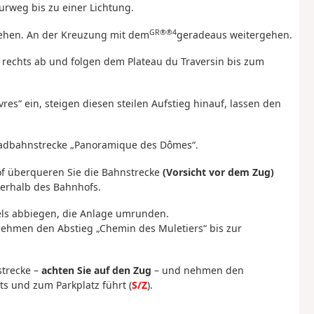
urweg bis zu einer Lichtung.
GR®®4
ehen. An der Kreuzung mit dem
geradeaus weitergehen.
 rechts ab und folgen dem Plateau du Traversin bis zum
es“ ein, steigen diesen steilen Aufstieg hinauf, lassen den
nradbahnstrecke „Panoramique des Dômes“.
hof überqueren Sie die Bahnstrecke
(Vorsicht vor dem Zug)
berhalb des Bahnhofs.
els abbiegen, die Anlage umrunden.
nehmen den Abstieg „Chemin des Muletiers“ bis zur
trecke –
achten Sie auf den Zug
– und nehmen den
s und zum Parkplatz führt (
S/Z
).