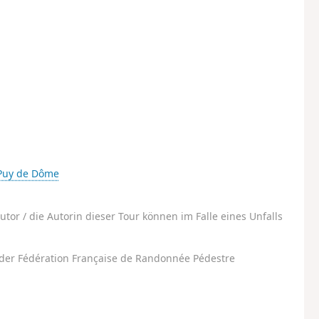
Puy de Dôme
utor / die Autorin dieser Tour können im Falle eines Unfalls
der Fédération Française de Randonnée Pédestre