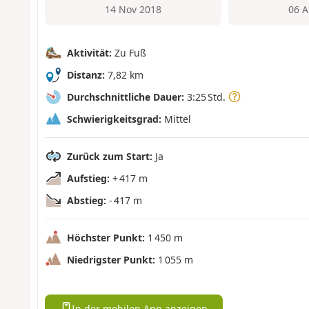
14 Nov 2018
06 A
Aktivität:
Zu Fuß
Distanz:
7,82 km
Durchschnittliche Dauer:
3:25 Std.
Schwierigkeitsgrad:
Mittel
Zurück zum Start:
Ja
Aufstieg:
+ 417 m
Abstieg:
- 417 m
Höchster Punkt:
1 450 m
Niedrigster Punkt:
1 055 m
In der mobilen App anzeigen