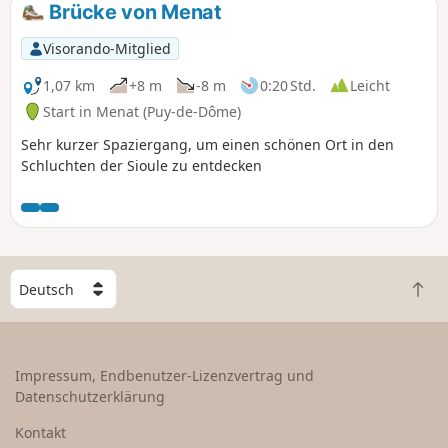
Brücke von Menat
Visorando-Mitglied
1,07 km
+8 m
-8 m
0:20 Std.
Leicht
Start in Menat (Puy-de-Dôme)
Sehr kurzer Spaziergang, um einen schönen Ort in den
Schluchten der Sioule zu entdecken
W
Z
ä
u
h
r
l
ü
e
Impressum, Endbenutzer-Lizenzvertrag und
c
e
Datenschutzerklärung
k
i
n
n
Kontakt
a
L