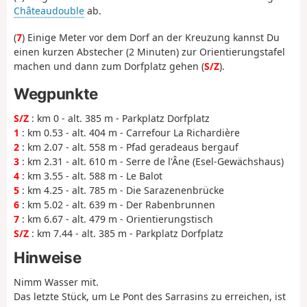
Châteaudouble
ab.
(
7
) Einige Meter vor dem Dorf an der Kreuzung kannst Du
einen kurzen Abstecher (2 Minuten) zur Orientierungstafel
machen und dann zum Dorfplatz gehen (
S/Z
).
Wegpunkte
S/Z
: km 0 - alt. 385 m - Parkplatz Dorfplatz
1
: km 0.53 - alt. 404 m - Carrefour La Richardière
2
: km 2.07 - alt. 558 m - Pfad geradeaus bergauf
3
: km 2.31 - alt. 610 m - Serre de l'Âne (Esel-Gewächshaus)
4
: km 3.55 - alt. 588 m - Le Balot
5
: km 4.25 - alt. 785 m - Die Sarazenenbrücke
6
: km 5.02 - alt. 639 m - Der Rabenbrunnen
7
: km 6.67 - alt. 479 m - Orientierungstisch
S/Z
: km 7.44 - alt. 385 m - Parkplatz Dorfplatz
Hinweise
Nimm Wasser mit.
Das letzte Stück, um Le Pont des Sarrasins zu erreichen, ist