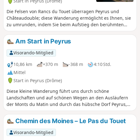
Start in Peyrus (Drôme)
Die Felsen von Rancs du Touet überragen Peyrus und
Châteaudouble; diese Wanderung ermöglicht es Ihnen, sie
zu umrunden, indem Sie beim Aufstieg den berühmten
Chemin des Moines und den Pas du Touet nehmen und
beim Abstieg mit der Route des Limouches ein Spiel mit
Am Start in Peyrus
den Serpentinen spielen. Schöne Aussichten und
abwechslungsreiche Wege garantiert! Anmerkung des
Visorando-Mitglied
Moderators vom 13.09.2021: Achtung, es gibt einige
Schwierigkeiten, die Wege auf dieser Strecke zu finden:
10,86 km
+370 m
-368 m
4:10 Std.
siehe Kommentare am Ende dieser Beschreibung.
Mittel
Start in Peyrus (Drôme)
Diese kleine Wanderung führt uns durch schöne
Landschaften und auf schönen Wegen an den Ausläufern
der Monts du Matin und durch das hübsche Dorf Peyrus,
das von der Lierne umgeben ist. Sie weist keine besonderen
Schwierigkeiten auf und ist für jeden Wanderer mit gutem
Chemin des Moines – Le Pas du Touet
Schuhwerk geeignet.
Visorando-Mitglied