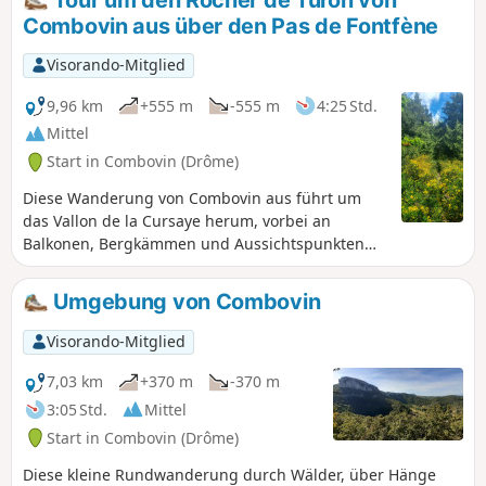
Tour um den Rocher de Turon von
Rhonetal, die Ardèche und den Vercors
Combovin aus über den Pas de Fontfène
begeistert sein.
Visorando-Mitglied
9,96 km
+555 m
-555 m
4:25 Std.
Mittel
Start in Combovin (Drôme)
Diese Wanderung von Combovin aus führt um
das Vallon de la Cursaye herum, vorbei an
Balkonen, Bergkämmen und Aussichtspunkten
auf den Vercors, das Rhonetal und bei klarem
Wetter sogar auf den Mézenc.
Umgebung von Combovin
Visorando-Mitglied
7,03 km
+370 m
-370 m
3:05 Std.
Mittel
Start in Combovin (Drôme)
Diese kleine Rundwanderung durch Wälder, über Hänge