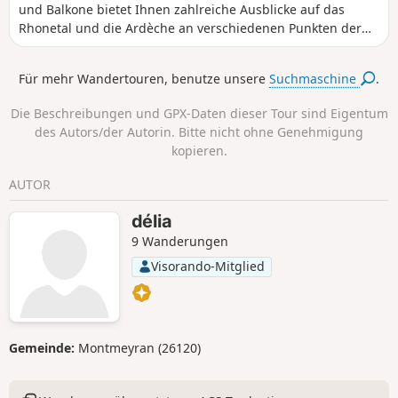
und Balkone bietet Ihnen zahlreiche Ausblicke auf das
Rhonetal und die Ardèche an verschiedenen Punkten der
Strecke, die Ihre Anstrengungen belohnen werden...
Hinweis der Moderation: Diese Wanderung wurde am
Für mehr Wandertouren, benutze unsere
Suchmaschine
.
5.05.2023 zwischen Punkt 3 und 4 geändert, um auf dem
markierten Weg zu bleiben und Privatgrundstücke zu
Die Beschreibungen und GPX-Daten dieser Tour sind Eigentum
respektieren.
des Autors/der Autorin. Bitte nicht ohne Genehmigung
kopieren.
AUTOR
délia
9 Wanderungen
Visorando-Mitglied
Gemeinde:
Montmeyran (26120)