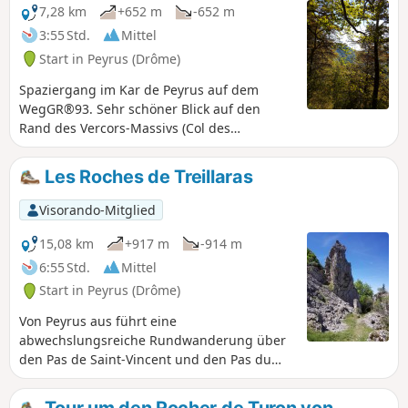
7,28 km
+652 m
-652 m
3:55 Std.
Mittel
Start in Peyrus (Drôme)
Spaziergang im Kar de Peyrus auf dem
WegGR®93. Sehr schöner Blick auf den
Rand des Vercors-Massivs (Col des
Limouches).
Les Roches de Treillaras
Visorando-Mitglied
15,08 km
+917 m
-914 m
6:55 Std.
Mittel
Start in Peyrus (Drôme)
Von Peyrus aus führt eine
abwechslungsreiche Rundwanderung über
den Pas de Saint-Vincent und den Pas du
Touet. Im oberen Teil der Strecke werden
Wanderer von der Aussicht auf das