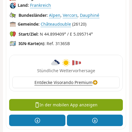
Land:
Frankreich
Bundesländer:
Alpen
,
Vercors
,
Dauphiné
Gemeinde:
Châteaudouble
(26120)
Start/Ziel:
N 44.899409° / E 5.095714°
IGN-Karte(n):
Ref. 3136SB
Stündliche Wettervorhersage
Entdecke Visorando Premium
In der mobilen App anzeigen