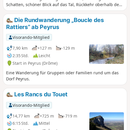
Schatten, schöner Blick auf das Tal, Rückkehr oberhalb des
Dorfes. Vom Aussichtspunkt aus kann man mit bloßem
Auge Crussol, die Kapelle Sainte-Marguerite, den
Die Rundwanderung „Boucle des
Glockenturm von Montélier usw. sehen. Ein Fernglas ist
Rattiers” ab Peyrus
jedoch von Vorteil.
Visorando-Mitglied
7,90 km
+127 m
-129 m
2:35 Std.
Leicht
Start in Peyrus (Drôme)
Eine Wanderung für Gruppen oder Familien rund um das
Dorf Peyrus.
Les Rancs du Touet
Visorando-Mitglied
14,77 km
+725 m
-719 m
6:15 Std.
Mittel