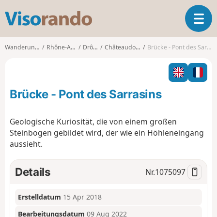
V
T
i
o
s
g
o
Wanderungen
Rhône-Alpes
Drôme
Châteaudouble
Brücke - Pont des Sarrasins
g
r
l
a
e
n
n
d
Brücke - Pont des Sarrasins
a
o
v
i
Geologische Kuriosität, die von einem großen
g
Steinbogen gebildet wird, der wie ein Höhleneingang
a
aussieht.
t
i
o
Details
Nr.
1075097
n
Erstelldatum
15 Apr 2018
Bearbeitungsdatum
09 Aug 2022