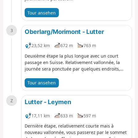
Tour ansehen
3
Oberlarg/Morimont - Lutter
23,52 km
672 m
763 m
Deuxième étape la plus longue avec un court
passage en Suisse. Relativement vallonnée, la
journée sera ponctuée par quelques endroits,
plein d'histoire et le sommet du Glaserberg.
Tour ansehen
Z
Lutter - Leymen
17,11 km
633 m
597 m
Dernière étape, relativement courte mais à
nouveau vallonnée, vous passerez par le sommet