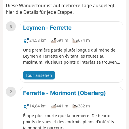
Diese Wandertour ist auf mehrere Tage ausgelegt,
hier die Details für jede Etappe.
S
Leymen - Ferrette
24,58 km
691 m
674 m
Une première partie plutôt longue qui mène de
Leymen à Ferrette en évitant les routes au
maximum. Plusieurs points d'intérêts se trouvent
sur le parcours, prenez le temps de les
découvrir...
Tour ansehen
2
Ferrette - Morimont (Oberlarg)
14,84 km
441 m
382 m
Étape plus courte que la première. De beaux
points de vues et des endroits pleins d'intérêts
jalonnent le parcours...