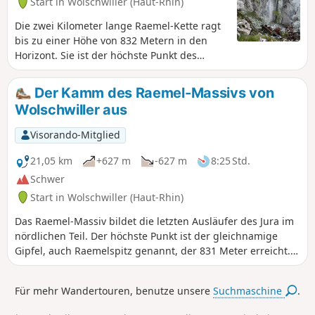
Start in Wolschwiller (Haut-Rhin)
Die zwei Kilometer lange Raemel-Kette ragt
bis zu einer Höhe von 832 Metern in den
Horizont. Sie ist der höchste Punkt des
elsässischen Jura und über einen
malerischen Kalksteingrat, den Zöllner- oder
Der Kamm des Raemel-Massivs von
Schmugglerpfad, der entlang der
Wolschwiller aus
französisch-schweizerischen Grenze
verläuft, zu erreichen. Eine recht sportliche
Visorando-Mitglied
Wanderung, die mit herrlichen Ausblicken
auf den Schweizer Jura belohnt.
21,05 km
+627 m
-627 m
8:25 Std.
Schwer
Start in Wolschwiller (Haut-Rhin)
Das Raemel-Massiv bildet die letzten Ausläufer des Jura im
nördlichen Teil. Der höchste Punkt ist der gleichnamige
Gipfel, auch Raemelspitz genannt, der 831 Meter erreicht.
Von der Aussichtsplattform aus hat man einen
atemberaubenden Blick auf die Umgebung. Fast die
Für mehr Wandertouren, benutze unsere
Suchmaschine
.
gesamte Strecke verläuft durch den Wald. Nur die letzten 5
Kilometer führen durch Obstgärten. Neben den