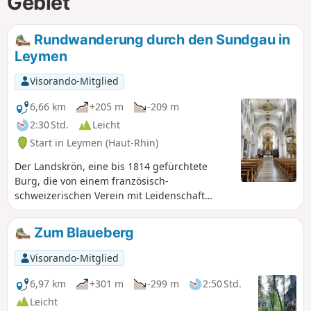
Gebiet
Rundwanderung durch den Sundgau in
Leymen
Visorando-Mitglied
6,66 km
+205 m
-209 m
2:30 Std.
Leicht
Start in Leymen (Haut-Rhin)
Der Landskrön, eine bis 1814 gefürchtete
Burg, die von einem französisch-
schweizerischen Verein mit Leidenschaft
gepflegt wird, und Mariastein, wo jedes Jahr
Scharen von Pilgern zum Beten kommen, sind
Zum Blaueberg
die Höhepunkte dieser herrlichen
Wanderung, die auf beiden Seiten der Grenze
Visorando-Mitglied
schöne Ausblicke bietet.
6,97 km
+301 m
-299 m
2:50 Std.
Leicht