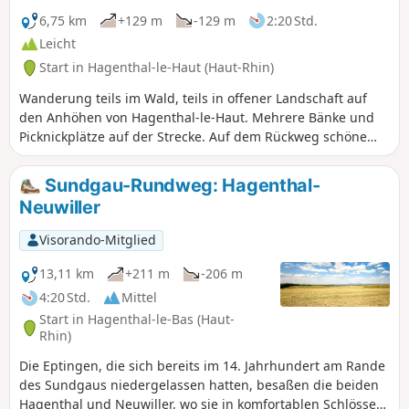
6,75 km
+129 m
-129 m
2:20 Std.
Leicht
Start in Hagenthal-le-Haut (Haut-Rhin)
Wanderung teils im Wald, teils in offener Landschaft auf
den Anhöhen von Hagenthal-le-Haut. Mehrere Bänke und
Picknickplätze auf der Strecke. Auf dem Rückweg schöne
Ausblicke auf den Jura, Basel, Chrischona und die
umliegenden Hügel.
Sundgau-Rundweg: Hagenthal-
Neuwiller
Visorando-Mitglied
13,11 km
+211 m
-206 m
4:20 Std.
Mittel
Start in Hagenthal-le-Bas (Haut-
Rhin)
Die Eptingen, die sich bereits im 14. Jahrhundert am Rande
des Sundgaus niedergelassen hatten, besaßen die beiden
Hagenthal und Neuwiller, wo sie in komfortablen Schlössern