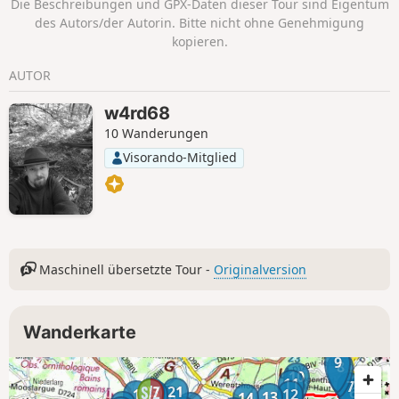
Die Beschreibungen und GPX-Daten dieser Tour sind Eigentum
Panoramablicken gibt es auf der Strecke mehrere
des Autors/der Autorin. Bitte nicht ohne Genehmigung
Sehenswürdigkeiten, darunter die Biederthaler Schlucht
kopieren.
und die Lutter-Quelle.
AUTOR
w4rd68
10 Wanderungen
Visorando-Mitglied
Maschinell übersetzte Tour -
Originalversion
Wanderkarte
9
8
10
11
7
23
21
4
6
5
1
22
12
3
2
13
14