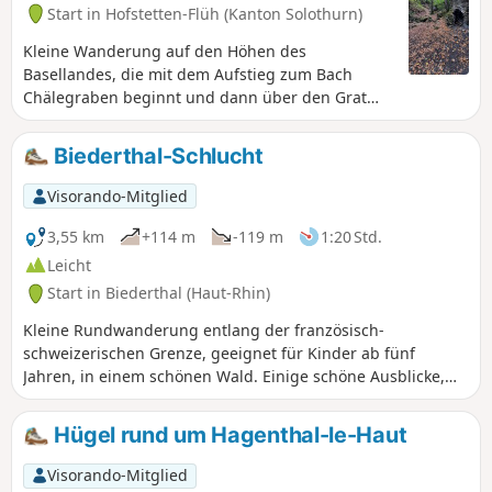
Start in Hofstetten-Flüh (Kanton Solothurn)
Kleine Wanderung auf den Höhen des
Basellandes, die mit dem Aufstieg zum Bach
Chälegraben beginnt und dann über den Grat
zum Blauepass führt, um die Aussicht auf die
elsässische Ebene auf der einen Seite und die
Biederthal-Schlucht
Hügel des Schweizer Jura auf der anderen Seite
zu entdecken.
Visorando-Mitglied
3,55 km
+114 m
-119 m
1:20 Std.
Leicht
Start in Biederthal (Haut-Rhin)
Kleine Rundwanderung entlang der französisch-
schweizerischen Grenze, geeignet für Kinder ab fünf
Jahren, in einem schönen Wald. Einige schöne Ausblicke,
die an einem Sehenswürdigkeit enden, dem Canyon de
Biederthal, einer in den Kalkstein gegrabenen geologischen
Hügel rund um Hagenthal-le-Haut
Formation.
Visorando-Mitglied