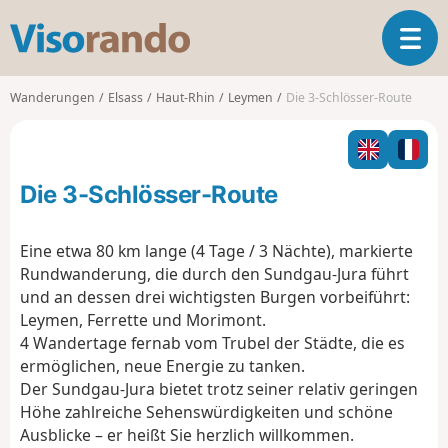
V
T
i
o
s
g
o
Wanderungen
Elsass
Haut-Rhin
Leymen
Die 3-Schlösser-Route
g
r
l
a
e
n
n
d
Die 3-Schlösser-Route
a
o
v
i
Eine etwa 80 km lange (4 Tage / 3 Nächte), markierte
g
Rundwanderung, die durch den Sundgau-Jura führt
a
und an dessen drei wichtigsten Burgen vorbeiführt:
t
Leymen, Ferrette und Morimont.
i
o
4 Wandertage fernab vom Trubel der Städte, die es
n
ermöglichen, neue Energie zu tanken.
Der Sundgau-Jura bietet trotz seiner relativ geringen
Höhe zahlreiche Sehenswürdigkeiten und schöne
Ausblicke – er heißt Sie herzlich willkommen.