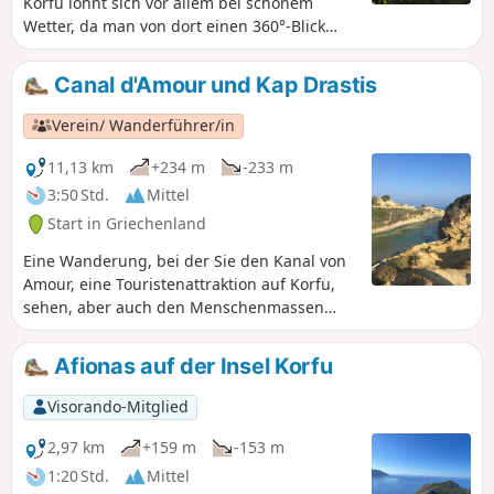
Korfu lohnt sich vor allem bei schönem
Wetter, da man von dort einen 360°-Blick
über die gesamte Insel hat. Auf dem Gipfel
des Pantokrator befindet sich ein hübsches
Canal d'Amour und Kap Drastis
Kloster, das besichtigt werden kann. Der
Aufstieg führt durch verschiedene
Verein/ Wanderführer/in
Landschaftstypen.
11,13 km
+234 m
-233 m
3:50 Std.
Mittel
Start in Griechenland
Eine Wanderung, bei der Sie den Kanal von
Amour, eine Touristenattraktion auf Korfu,
sehen, aber auch den Menschenmassen
entfliehen können, um sich in der Natur
wiederzufinden und das hübsche Kap
Afionas auf der Insel Korfu
Drastis zu erreichen, wo Sie in der Nähe
baden können.
Visorando-Mitglied
2,97 km
+159 m
-153 m
1:20 Std.
Mittel