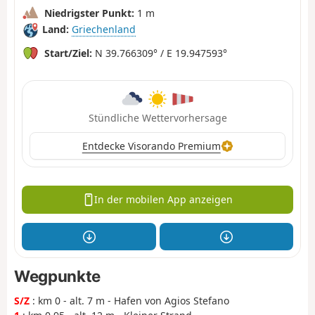
Niedrigster Punkt:
1 m
Land:
Griechenland
Start/Ziel:
N 39.766309° / E 19.947593°
Stündliche Wettervorhersage
Entdecke Visorando Premium
In der mobilen App anzeigen
Wegpunkte
S/Z
: km 0 - alt. 7 m - Hafen von Agios Stefano