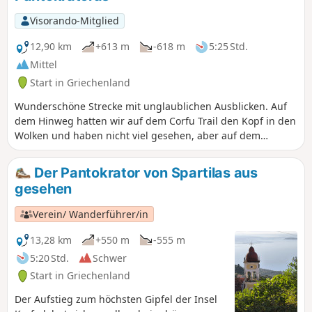
Visorando-Mitglied
12,90 km
+613 m
-618 m
5:25 Std.
Mittel
Start in Griechenland
Wunderschöne Strecke mit unglaublichen Ausblicken. Auf
dem Hinweg hatten wir auf dem Corfu Trail den Kopf in den
Wolken und haben nicht viel gesehen, aber auf dem
Rückweg über den Corfu Path haben wir die Strecke nicht
gekreuzt. Auf dem Rückweg sind wir durch Olivenhaine
Der Pantokrator von Spartilas aus
gelaufen, mit einem atemberaubenden Blick auf die Bucht
gesehen
von Korfu.
Verein/ Wanderführer/in
13,28 km
+550 m
-555 m
5:20 Std.
Schwer
Start in Griechenland
Der Aufstieg zum höchsten Gipfel der Insel