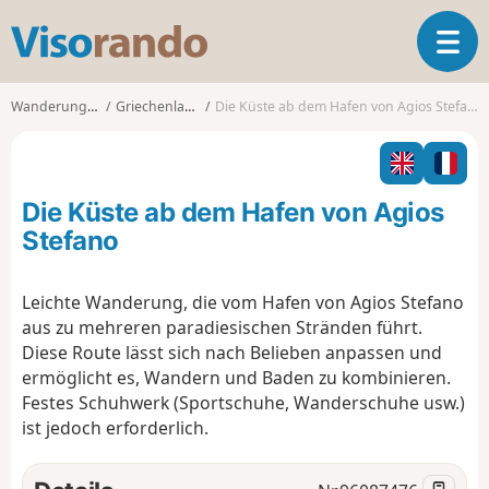
V
T
i
o
s
g
o
Wanderungen
Griechenland
Die Küste ab dem Hafen von Agios Stefano
g
r
l
a
e
n
n
d
Die Küste ab dem Hafen von Agios
a
o
v
Stefano
i
g
Leichte Wanderung, die vom Hafen von Agios Stefano
a
aus zu mehreren paradiesischen Stränden führt.
t
i
Diese Route lässt sich nach Belieben anpassen und
o
ermöglicht es, Wandern und Baden zu kombinieren.
n
Festes Schuhwerk (Sportschuhe, Wanderschuhe usw.)
ist jedoch erforderlich.