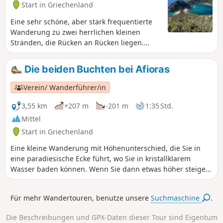
Start in Griechenland
Eine sehr schöne, aber stark frequentierte
Wanderung zu zwei herrlichen kleinen
Stränden, die Rücken an Rücken liegen.
Wunderschöne Aussichtspunkte.
Die beiden Buchten bei Afioras
Verein/ Wanderführer/in
3,55 km
+207 m
-201 m
1:35 Std.
Mittel
Start in Griechenland
Eine kleine Wanderung mit Höhenunterschied, die Sie in
eine paradiesische Ecke führt, wo Sie in kristallklarem
Wasser baden können. Wenn Sie dann etwas höher steigen,
können Sie diese herrliche Gegend von oben betrachten.
Für mehr Wandertouren, benutze unsere
Suchmaschine
.
Die Beschreibungen und GPX-Daten dieser Tour sind Eigentum