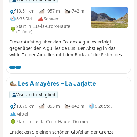
13,51 km
+957 m
-742 m
6:35 Std.
Schwer
Start in Lus-la-Croix-Haute
(Drôme)
Dieser Aufstieg über den Col des Aiguilles erfolgt
gegenüber den Aiguilles de Lus. Der Abstieg in das
wilde Tal der Aiguilles gibt den Blick auf die Pisten des
Skigebiets La Joue du Loup frei.
Les Amayères – La Jarjatte
Visorando-Mitglied
13,76 km
+855 m
-842 m
6:20 Std.
Mittel
Start in Lus-la-Croix-Haute (Drôme)
Entdecken Sie einen schönen Gipfel an der Grenze