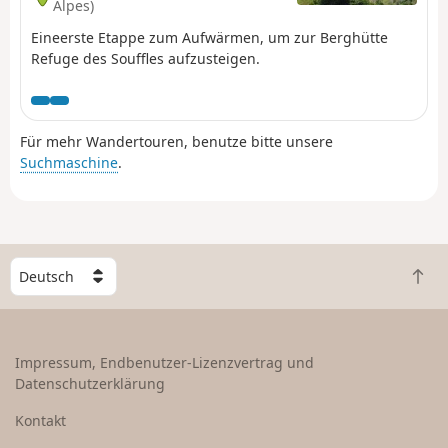
Alpes)
Eineerste Etappe zum Aufwärmen, um zur Berghütte
Refuge des Souffles aufzusteigen.
Für mehr Wandertouren, benutze bitte unsere
Suchmaschine
.
W
Z
ä
u
h
r
l
ü
e
Impressum, Endbenutzer-Lizenzvertrag und
c
e
Datenschutzerklärung
k
i
n
n
Kontakt
a
L