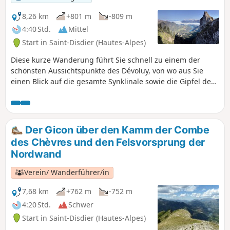
8,26 km
+801 m
-809 m
4:40 Std.
Mittel
Start in Saint-Disdier (Hautes-Alpes)
Diese kurze Wanderung führt Sie schnell zu einem der
schönsten Aussichtspunkte des Dévoluy, von wo aus Sie
einen Blick auf die gesamte Synklinale sowie die Gipfel des
nördlichen Vercors, Chartreuse, Taillefer und Oisans
genießen können. Der Blick auf den türkisfarbenen See Lac
du Sautet ist spektakulär und mit etwas Glück verleiht ein
Wolkenmeer der Landschaft einen romantischen Touch.
Der Gicon über den Kamm der Combe
Auerhühner und Gämsen sind an den Hängen des Gicon
des Chèvres und den Felsvorsprung der
reichlich vorhanden und lassen sich sehen, wenn man sich
Nordwand
nur ein wenig zurückhält.
Verein/ Wanderführer/in
7,68 km
+762 m
-752 m
4:20 Std.
Schwer
Start in Saint-Disdier (Hautes-Alpes)