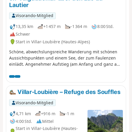
Abstieg durchqueren Sie ein Labyrinth aus großen,
Lautier
ineinander verschlungenen Schieferplatten, die am Berg
festsitzen.
Visorando-Mitglied
13,35 km
+1 457 m
-1 364 m
8:00 Std.
Schwer
Start in Villar-Loubière (Hautes-Alpes)
Schöne, abwechslungsreiche Wanderung mit schönen
Aussichtspunkten und einem See, der zum Faulenzen
einlädt. Angenehmer Aufstieg (am Anfang und ganz am
Ende etwas steil), im Schatten (früh am Morgen) auf gut
der Hälfte der Strecke; ziemlich langer und
anstrengender Abstieg über Geröllfelder. Ein gut
gefüllter Tag. Nutzung des Shuttle-Busses oder zwei
Villar-Loubière – Refuge des Souffles
Fahrzeuge einplanen.
Visorando-Mitglied
4,71 km
+916 m
-1 m
4:00 Std.
Mittel
Start in Villar-Loubière (Hautes-