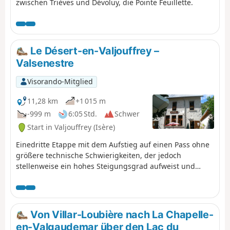
zwischen Trièves und Dévoluy, die Pointe Feuillette.
Le Désert-en-Valjouffrey –
Valsenestre
Visorando-Mitglied
11,28 km
+1 015 m
-999 m
6:05 Std.
Schwer
Start in Valjouffrey (Isère)
Einedritte Etappe mit dem Aufstieg auf einen Pass ohne
größere technische Schwierigkeiten, der jedoch
stellenweise ein hohes Steigungsgrad aufweist und
etwas von der Route auf der IGN-Karte abweicht. Von der
Passhöhe aus bietet sich ein herrlicher Blick auf den Col
de la Muzelle, die Roche de la Muzelle und den Pic du
Clapier du Peyron zu beiden Seiten, was auf eine schöne
Von Villar-Loubière nach La Chapelle-
Etappe für den nächsten Tag hoffen lässt. Bei dem
en-Valgaudemar über den Lac du