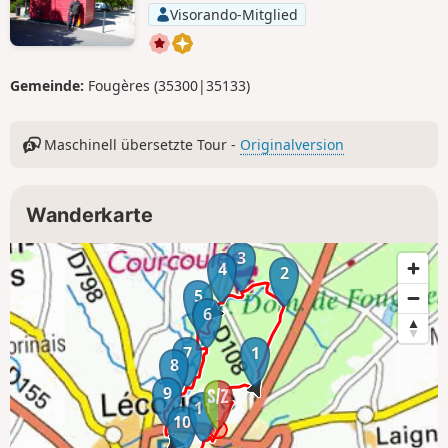
Visorando-Mitglied
Gemeinde:
Fougères (35300|35133)
Maschinell übersetzte Tour -
Originalversion
Wanderkarte
3
4
2
5
6
7
1
8
9
11
10