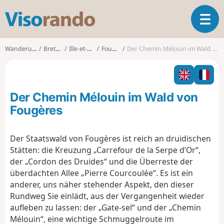
V
T
i
o
s
g
o
Wanderungen
Bretagne
Ille-et-Vilaine
Fougères
Der Chemin Mélouin im Wald von Fougères
g
r
l
a
e
n
n
d
Der Chemin Mélouin im Wald von
a
o
v
Fougères
i
g
Der Staatswald von Fougères ist reich an druidischen
a
Stätten: die Kreuzung „Carrefour de la Serpe d’Or“,
t
i
der „Cordon des Druides“ und die Überreste der
o
überdachten Allee „Pierre Courcoulée“. Es ist ein
n
anderer, uns näher stehender Aspekt, den dieser
Rundweg Sie einlädt, aus der Vergangenheit wieder
aufleben zu lassen: der „Gate-sel“ und der „Chemin
Mélouin“, eine wichtige Schmuggelroute im