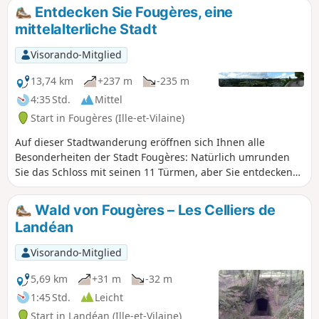
Jungsteinzeit.
Entdecken Sie Fougères, eine
mittelalterliche Stadt
Visorando-Mitglied
13,74 km
+237 m
-235 m
4:35 Std.
Mittel
Start in Fougères (Ille-et-Vilaine)
Auf dieser Stadtwanderung eröffnen sich Ihnen alle
Besonderheiten der Stadt Fougères: Natürlich umrunden
Sie das Schloss mit seinen 11 Türmen, aber Sie entdecken
es auch vom Panorama des Rocher Coupé oder vom Jardin
Public aus. Apropos Garten: Der Parc des Orières, das Val
Wald von Fougères – Les Celliers de
Nançon und die Voie Verte stehen ebenfalls auf dem
Landéan
Programm. Schließlich können Sie in der Oberstadt mit
ihrem Glockenturm, ihrem Theater und ihren Museen das
Visorando-Mitglied
Stadtzentrum erkunden.
5,69 km
+31 m
-32 m
1:45 Std.
Leicht
Start in Landéan (Ille-et-Vilaine)