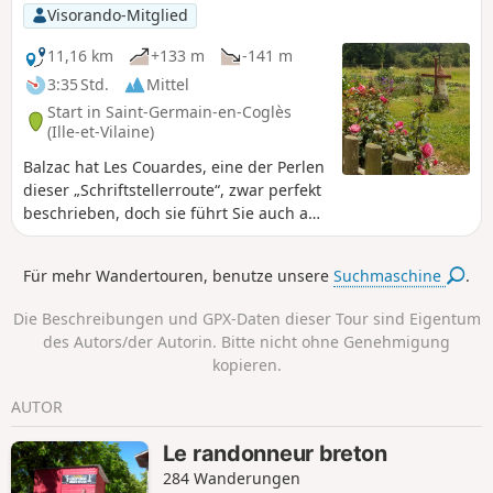
Visorando-Mitglied
11,16 km
+133 m
-141 m
3:35 Std.
Mittel
Start in Saint-Germain-en-Coglès
(Ille-et-Vilaine)
Balzac hat Les Couardes, eine der Perlen
dieser „Schriftstellerroute“, zwar perfekt
beschrieben, doch sie führt Sie auch auf
die Spuren von Chateaubriand und der
Jugend von Jean Guéhenno.
Für mehr Wandertouren, benutze unsere
Suchmaschine
.
Die Beschreibungen und GPX-Daten dieser Tour sind Eigentum
des Autors/der Autorin. Bitte nicht ohne Genehmigung
kopieren.
AUTOR
Le randonneur breton
284 Wanderungen