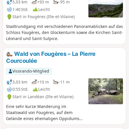
5,03 km
+93 m
-95 m
1:40 Std.
Leicht
Start in Fougères (Ille-et-Vilaine)
Stadtrundgang mit verschiedenen Panoramablicken auf das
Schloss Fougères, den Glockenturm sowie die Kirchen Saint-
Léonard und Saint-Sulpice.
Wald von Fougères – La Pierre
Courcoulée
Visorando-Mitglied
3,03 km
+10 m
-11 m
0:55 Std.
Leicht
Start in Landéan (Ille-et-Vilaine)
Eine sehr kurze Wanderung im
Staatswald von Fougères, auf dem
Gelände eines ehemaligen Oppidums
und zu einem Dolmen aus der