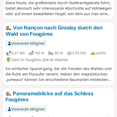
Diese Route, die größtenteils durch Stadtrandgebiete führt,
bietet dennoch sehr interessante Abschnitte auf Hohlwegen
oder auf einem bewaldeten Hügel, von dem aus man einen
herrlichen Ausblick auf die Unterstadt von Fougères und
die umliegende Landschaft hat.
Von Nançon nach Groslay durch den
Wald von Fougères
Visorando-Mitglied
9,21 km
+93 m
-92 m
2:55 Std.
Leicht
Start in Fougères (Ille-et-Vilaine)
Ein einfacher Spaziergang, der die Freuden des Waldes und
die Ruhe am Flussufer vereint. Neben den majestätischen
„Jumeaux“ können Sie verschiedene Baumarten entdecken,
die entlang des Arboretum-Weges erklärt werden.
Panoramablicke auf das Schloss
Fougères
Visorando-Mitglied