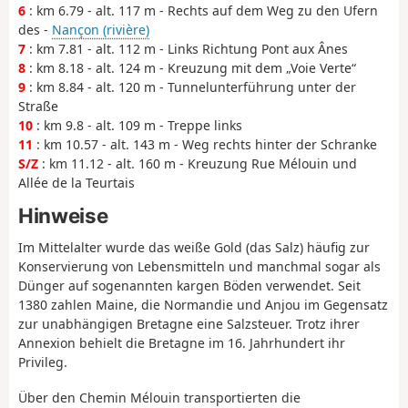
6
: km 6.79 - alt. 117 m - Rechts auf dem Weg zu den Ufern
des -
Nançon (rivière)
7
: km 7.81 - alt. 112 m - Links Richtung Pont aux Ânes
8
: km 8.18 - alt. 124 m - Kreuzung mit dem „Voie Verte“
9
: km 8.84 - alt. 120 m - Tunnelunterführung unter der
Straße
10
: km 9.8 - alt. 109 m - Treppe links
11
: km 10.57 - alt. 143 m - Weg rechts hinter der Schranke
S/Z
: km 11.12 - alt. 160 m - Kreuzung Rue Mélouin und
Allée de la Teurtais
Hinweise
Im Mittelalter wurde das weiße Gold (das Salz) häufig zur
Konservierung von Lebensmitteln und manchmal sogar als
Dünger auf sogenannten kargen Böden verwendet. Seit
1380 zahlen Maine, die Normandie und Anjou im Gegensatz
zur unabhängigen Bretagne eine Salzsteuer. Trotz ihrer
Annexion behielt die Bretagne im 16. Jahrhundert ihr
Privileg.
Über den Chemin Mélouin transportierten die