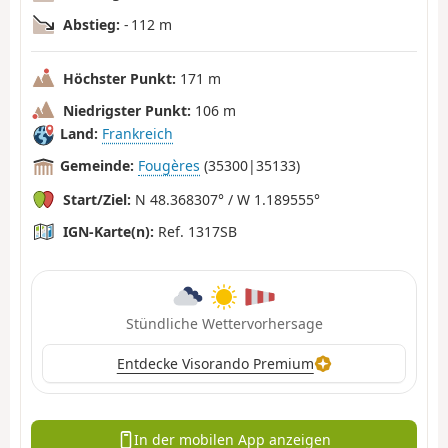
Abstieg:
- 112 m
Höchster Punkt:
171 m
Niedrigster Punkt:
106 m
Land:
Frankreich
Gemeinde:
Fougères
(35300|35133)
Start/Ziel:
N 48.368307° / W 1.189555°
IGN-Karte(n):
Ref. 1317SB
Stündliche Wettervorhersage
Entdecke Visorando Premium
In der mobilen App anzeigen