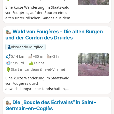
Eine kurze Wanderung im Staatswald
von Fougères, auf den Spuren eines
alten unterirdischen Ganges aus dem
12. Jahrhundert, bei der man über den
Ruisseau de Clairdouet hin und her
Wald von Fougères – Die alten Burgen
hüpft. Der Rundweg wurde vom ONF
und der Cordon des Druides
angelegt und wird von diesem instand
gehalten.
Visorando-Mitglied
5,14 km
+30 m
-31 m
1:35 Std.
Leicht
Start in Landéan (Ille-et-Vilaine)
Eine kurze Wanderung im Staatswald
von Fougères durch
abwechslungsreiche Landschaften,
deren Höhepunkt eine schöne
Megalithanlage ist, der Cordon des
Die „Boucle des Écrivains“ in Saint-
Druides. Die Route wurde vom ONF
Germain-en-Coglès
angelegt und wird von diesem gepflegt.