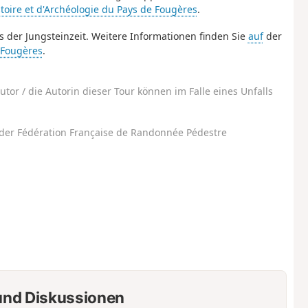
stoire et d'Archéologie du Pays de Fougères
.
us der Jungsteinzeit. Weitere Informationen finden Sie
auf
der
e Fougères
.
utor / die Autorin dieser Tour können im Falle eines Unfalls
der Fédération Française de Randonnée Pédestre
nd Diskussionen