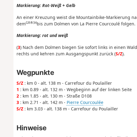
Markierung: Rot-Weiß + Gelb
An einer Kreuzung weist die Mountainbike-Markierung na
GR®34
dem
bis zum Dolmen von La Pierre Courcoulé folgen.
Markierung: rot und weiß
(
3
) Nach dem Dolmen biegen Sie sofort links in einen Wa
rechts und kehren zum Ausgangspunkt zurück (
S/Z
).
Wegpunkte
S/Z
: km 0 - alt. 138 m - Carrefour du Poulailler
1
: km 0.89 - alt. 132 m - Wegbeginn auf der linken Seite
2
: km 1.85 - alt. 130 m - Straße D108
3
: km 2.71 - alt. 142 m -
Pierre Courcoulée
S/Z
: km 3.03 - alt. 138 m - Carrefour du Poulailler
Hinweise