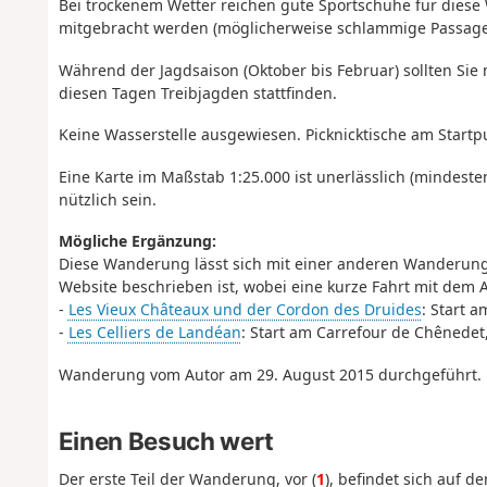
Bei trockenem Wetter reichen gute Sportschuhe für dies
mitgebracht werden (möglicherweise schlammige Passage
Während der Jagdsaison (Oktober bis Februar) sollten Si
diesen Tagen Treibjagden stattfinden.
Keine Wasserstelle ausgewiesen. Picknicktische am Startp
Eine Karte im Maßstab 1:25.000 ist unerlässlich (mindest
nützlich sein.
Mögliche Ergänzung:
Diese Wanderung lässt sich mit einer anderen Wanderung 
Website beschrieben ist, wobei eine kurze Fahrt mit dem Au
-
Les Vieux Châteaux und der Cordon des Druides
: Start a
-
Les Celliers de Landéan
: Start am Carrefour de Chênedet,
Wanderung vom Autor am 29. August 2015 durchgeführt.
Einen Besuch wert
Der erste Teil der Wanderung, vor (
1
), befindet sich auf