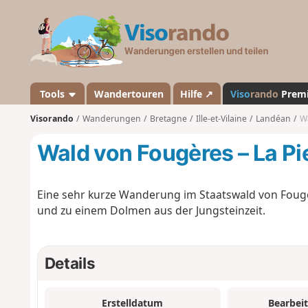
V
i
s
o
r
a
Tools
Wandertouren
Hilfe ↗
Viso
rando
Prem
n
Visorando
Wanderungen
Bretagne
Ille-et-Vilaine
Landéan
Wa
d
o
Wald von Fougères – La Pi
Eine sehr kurze Wanderung im Staatswald von Fou
und zu einem Dolmen aus der Jungsteinzeit.
Details
Erstelldatum
Bearbei