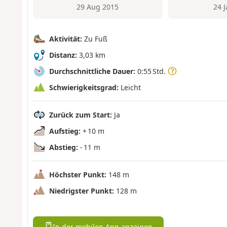
29 Aug 2015
24 
Aktivität:
Zu Fuß
Distanz:
3,03 km
Durchschnittliche Dauer:
0:55 Std.
Schwierigkeitsgrad:
Leicht
Zurück zum Start:
Ja
Aufstieg:
+ 10 m
Abstieg:
- 11 m
Höchster Punkt:
148 m
Niedrigster Punkt:
128 m
In der mobilen App anzeigen