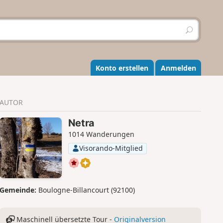
S
u
c
h
e
Konto erstellen
Anmelden
n
AUTOR
Netra
1014 Wanderungen
Visorando-Mitglied
Gemeinde:
Boulogne-Billancourt (92100)
Maschinell übersetzte Tour -
Originalversion