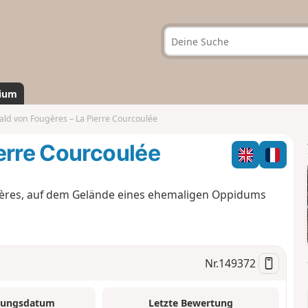
ium
ld von Fougères – La Pierre Courcoulée
erre Courcoulée
gères, auf dem Gelände eines ehemaligen Oppidums
Nr.
149372
tungsdatum
Letzte Bewertung