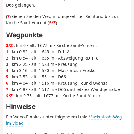
D66 gelangen.
(
7
) Gehen Sie den Weg in umgekehrter Richtung bis zur
Kirche Saint-Vincent (
S/Z
).
Wegpunkte
S/Z
: km 0 - alt. 1 677 m - Kirche Saint-Vincent
1
: km 0.32 - alt. 1 645 m - D 118
2
: km 0.54 - alt. 1 635 m - Abzweigung RD 118
3
: km 2.25 - alt. 1 583 m - Kreuzung
4
: km 3.16 - alt. 1 570 m - Mackintosh-Fresko
5
: km 3.53 - alt. 1 561 m - D66
6
: km 4.04 - alt. 1 516 m - Kreuzung Tour d'Ovansa
7
: km 4.87 - alt. 1 517 m - D66 und letztes Wandgemälde
S/Z
: km 9.73 - alt. 1 677 m - Kirche Saint-Vincent
Hinweise
Ein Video-Einblick unter folgendem Link:
Mackintosh-Weg
im Video