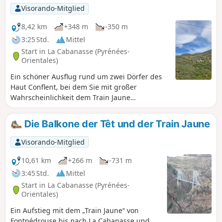
genug, um die Landschaft in aller Ruhe zu genießen. Sie
Visorando-Mitglied
können Abkürzungen nehmen, um Ihre Beine zu schonen,
und zwar an den Punkten (3) oder (10).
8,42 km
+348 m
-350 m
3:25 Std.
Mittel
Start in La Cabanasse (Pyrénées-
Orientales)
Ein schöner Ausflug rund um zwei Dörfer des
Haut Conflent, bei dem Sie mit großer
Wahrscheinlichkeit dem Train Jaune
(Industriekultur der Pyrénées Orientales)
begegnen und ihn in La Cabanasse oder
Die Balkone der Têt und der Train Jaune
Planès nehmen können.
Visorando-Mitglied
10,61 km
+266 m
-731 m
3:45 Std.
Mittel
Start in La Cabanasse (Pyrénées-
Orientales)
Ein Aufstieg mit dem „Train Jaune“ von
Fontpédrouse bis nach La Cabanasse und