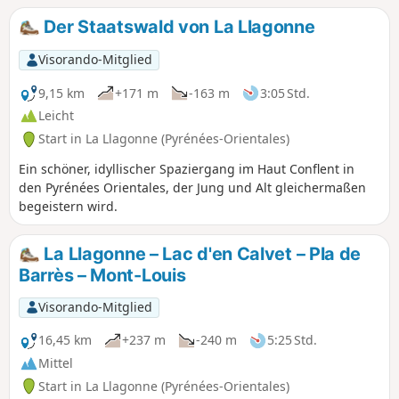
Der Staatswald von La Llagonne
Visorando-Mitglied
9,15 km
+171 m
-163 m
3:05 Std.
Leicht
Start in La Llagonne (Pyrénées-Orientales)
Ein schöner, idyllischer Spaziergang im Haut Conflent in
den Pyrénées Orientales, der Jung und Alt gleichermaßen
begeistern wird.
La Llagonne – Lac d'en Calvet – Pla de
Barrès – Mont-Louis
Visorando-Mitglied
16,45 km
+237 m
-240 m
5:25 Std.
Mittel
Start in La Llagonne (Pyrénées-Orientales)