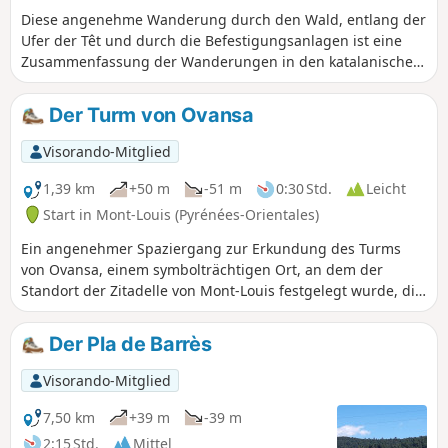
Diese angenehme Wanderung durch den Wald, entlang der
Ufer der Têt und durch die Befestigungsanlagen ist eine
Zusammenfassung der Wanderungen in den katalanischen
Pyrenäen, die denPR®®10, denPR®®19und
denPR®®20nutzen. Diese Rundwanderung beginnt im Dorf
Der Turm von Ovansa
La Llagonne, könnte aber genauso gut von der Zitadelle von
Mont-Louis oder vom Lac d’en Calvet aus gestartet werden.
Visorando-Mitglied
1,39 km
+50 m
-51 m
0:30 Std.
Leicht
Start in Mont-Louis (Pyrénées-Orientales)
Ein angenehmer Spaziergang zur Erkundung des Turms
von Ovansa, einem symbolträchtigen Ort, an dem der
Standort der Zitadelle von Mont-Louis festgelegt wurde, die
heute zum UNESCO-Weltkulturerbe gehört. Der Startpunkt
befindet sich an der Touristeninformation von Mont-Louis.
Der Pla de Barrès
Visorando-Mitglied
7,50 km
+39 m
-39 m
2:15 Std.
Mittel