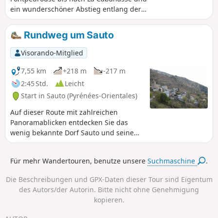
ein wunderschöner Abstieg entlang der
Têt.Eine sehr schöne Wanderung, teilweise
durch den Wald – eine abwechslungsreiche
Rundweg um Sauto
Variante der Strecke von La Cabanasse nach
Planès, vorgeschlagen von PO Express, mit
Visorando-Mitglied
der Möglichkeit, je nach Jahreszeit einige
Steinpilze zu finden und unter der Gisclard-
7,55 km
+218 m
-217 m
Brücke hindurchzugehen, einem für die
2:45 Std.
Leicht
damalige Zeit echten Meisterwerk der
Start in Sauto (Pyrénées-Orientales)
Baukunst.
Auf dieser Route mit zahlreichen
Panoramablicken entdecken Sie das
wenig bekannte Dorf Sauto und seine
Umgebung.
Für mehr Wandertouren, benutze unsere
Suchmaschine
.
Die Beschreibungen und GPX-Daten dieser Tour sind Eigentum
des Autors/der Autorin. Bitte nicht ohne Genehmigung
kopieren.