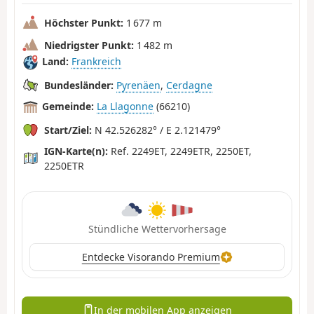
Höchster Punkt:
1 677 m
Niedrigster Punkt:
1 482 m
Land:
Frankreich
Bundesländer:
Pyrenäen
,
Cerdagne
Gemeinde:
La Llagonne
(66210)
Start/Ziel:
N 42.526282° / E 2.121479°
IGN-Karte(n):
Ref. 2249ET, 2249ETR, 2250ET,
2250ETR
Stündliche Wettervorhersage
Entdecke Visorando Premium
In der mobilen App anzeigen