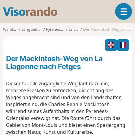
V
T
i
o
s
g
o
Wanderungen
Languedoc-Roussillon
Pyrénées-Orientales
La Llagonne
Der Mackintosh-Weg von La Llagonne nach Fetges
g
r
l
a
e
n
n
d
Der Mackintosh-Weg von La
a
o
v
Llagonne nach Fetges
i
g
Dieser für alle zugängliche Weg lädt dazu ein,
a
mehrere Fresken zu entdecken, die entlang des
t
i
Weges angebracht sind und von den Landschaften
o
inspiriert sind, die Charles Rennie Mackintosh
n
während seines Aufenthalts in den Pyrénées-
Orientales verewigt hat. Die Route führt durch das
Gebiet von
Mont-Louis
und bietet einen Spaziergang
zwischen Natur, Kunst und Kulturerbe.