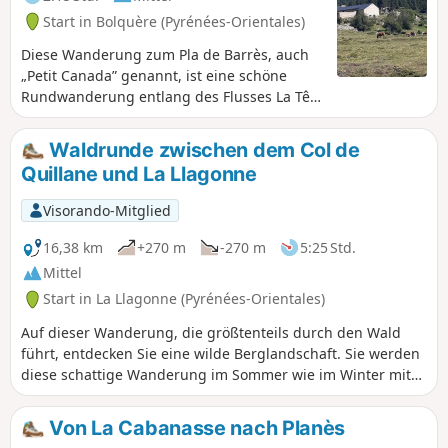
Start in Bolquère (Pyrénées-Orientales)
Diese Wanderung zum Pla de Barrès, auch
„Petit Canada” genannt, ist eine schöne
Rundwanderung entlang des Flusses La Têt
in der Gemeinde Bolquère.
Waldrunde zwischen dem Col de
Quillane und La Llagonne
Visorando-Mitglied
16,38 km
+270 m
-270 m
5:25 Std.
Mittel
Start in La Llagonne (Pyrénées-Orientales)
Auf dieser Wanderung, die größtenteils durch den Wald
führt, entdecken Sie eine wilde Berglandschaft. Sie werden
diese schattige Wanderung im Sommer wie im Winter mit
Schneeschuhen genießen, wenn Sie einem Teil der Voie
Blanche (präpariert und kostenlos) folgen. Der
Von La Cabanasse nach Planès
Höhenunterschied ist gering und die Wege sind breit