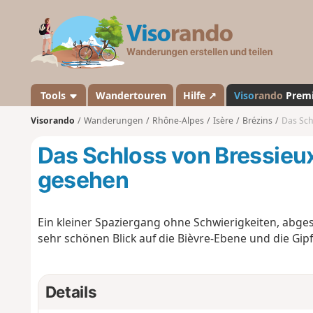
V
i
s
o
r
a
Tools
Wandertouren
Hilfe ↗
Viso
rando
Prem
n
Visorando
Wanderungen
Rhône-Alpes
Isère
Brézins
Das Sch
d
o
Das Schloss von Bressieux
gesehen
Ein kleiner Spaziergang ohne Schwierigkeiten, abge
sehr schönen Blick auf die Bièvre-Ebene und die Gipf
Details