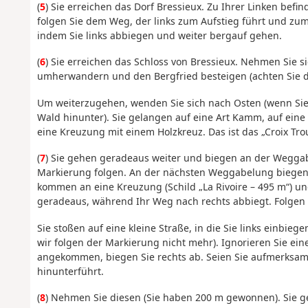
(
5
) Sie erreichen das Dorf Bressieux. Zu Ihrer Linken befi
folgen Sie dem Weg, der links zum Aufstieg führt und zum
indem Sie links abbiegen und weiter bergauf gehen.
(
6
) Sie erreichen das Schloss von Bressieux. Nehmen Sie si
umherwandern und den Bergfried besteigen (achten Sie dab
Um weiterzugehen, wenden Sie sich nach Osten (wenn Sie 
Wald hinunter). Sie gelangen auf eine Art Kamm, auf eine 
eine Kreuzung mit einem Holzkreuz. Das ist das „Croix Tr
(
7
) Sie gehen geradeaus weiter und biegen an der Weggabe
Markierung folgen. An der nächsten Weggabelung biegen S
kommen an eine Kreuzung (Schild „La Rivoire – 495 m“) u
geradeaus, während Ihr Weg nach rechts abbiegt. Folgen 
Sie stoßen auf eine kleine Straße, in die Sie links einbieg
wir folgen der Markierung nicht mehr). Ignorieren Sie ei
angekommen, biegen Sie rechts ab. Seien Sie aufmerksam,
hinunterführt.
(
8
) Nehmen Sie diesen (Sie haben 200 m gewonnen). Sie gel