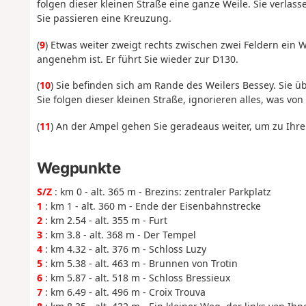
folgen dieser kleinen Straße eine ganze Weile. Sie verlas
Sie passieren eine Kreuzung.
(
9
) Etwas weiter zweigt rechts zwischen zwei Feldern ein 
angenehm ist. Er führt Sie wieder zur D130.
(
10
) Sie befinden sich am Rande des Weilers Bessey. Sie ü
Sie folgen dieser kleinen Straße, ignorieren alles, was v
(
11
) An der Ampel gehen Sie geradeaus weiter, um zu Ihr
Wegpunkte
S/Z
: km 0 - alt. 365 m - Brezins: zentraler Parkplatz
1
: km 1 - alt. 360 m - Ende der Eisenbahnstrecke
2
: km 2.54 - alt. 355 m - Furt
3
: km 3.8 - alt. 368 m - Der Tempel
4
: km 4.32 - alt. 376 m - Schloss Luzy
5
: km 5.38 - alt. 463 m - Brunnen von Trotin
6
: km 5.87 - alt. 518 m - Schloss Bressieux
7
: km 6.49 - alt. 496 m - Croix Trouva