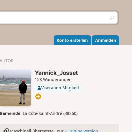
S
u
c
h
e
Konto erstellen
Anmelden
n
AUTOR
Yannick_Josset
158 Wanderungen
Visorando-Mitglied
Gemeinde:
La Côte-Saint-André (38260)
Maschinell übersetzte Tour -
Originalversion