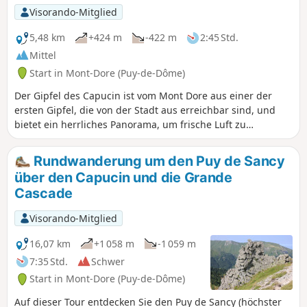
Mit atemberaubenden Landschaften,
Visorando-Mitglied
einer außergewöhnlichen Flora und
einer bemerkenswerten Fauna liegt das
5,48 km
+424 m
-422 m
2:45 Std.
Gebiet des Sancy im Herzen des
Mittel
Regionalen Naturparks der Vulkane der
Start in Mont-Dore (Puy-de-Dôme)
Auvergne.
Der Gipfel des Capucin ist vom Mont Dore aus einer der
ersten Gipfel, die von der Stadt aus erreichbar sind, und
bietet ein herrliches Panorama, um frische Luft zu
schnappen. Von hier aus können Sie die Standseilbahn des
Capucin sehen, die älteste elektrische Standseilbahn
Rundwanderung um den Puy de Sancy
Frankreichs.
über den Capucin und die Grande
Cascade
Visorando-Mitglied
16,07 km
+1 058 m
-1 059 m
7:35 Std.
Schwer
Start in Mont-Dore (Puy-de-Dôme)
Auf dieser Tour entdecken Sie den Puy de Sancy (höchster