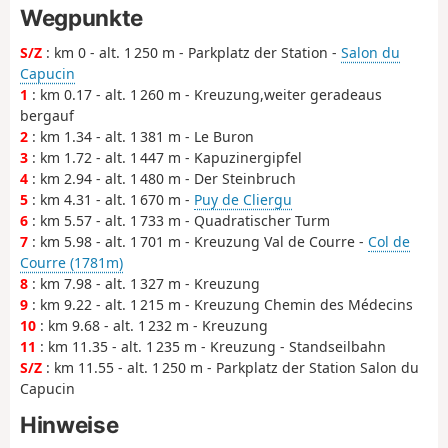
Wegpunkte
S/Z
: km 0 - alt. 1 250 m - Parkplatz der Station -
Salon du
Capucin
1
: km 0.17 - alt. 1 260 m - Kreuzung,weiter geradeaus
bergauf
2
: km 1.34 - alt. 1 381 m - Le Buron
3
: km 1.72 - alt. 1 447 m - Kapuzinergipfel
4
: km 2.94 - alt. 1 480 m - Der Steinbruch
5
: km 4.31 - alt. 1 670 m -
Puy de Cliergu
6
: km 5.57 - alt. 1 733 m - Quadratischer Turm
7
: km 5.98 - alt. 1 701 m - Kreuzung Val de Courre -
Col de
Courre (1781m)
8
: km 7.98 - alt. 1 327 m - Kreuzung
9
: km 9.22 - alt. 1 215 m - Kreuzung Chemin des Médecins
10
: km 9.68 - alt. 1 232 m - Kreuzung
11
: km 11.35 - alt. 1 235 m - Kreuzung - Standseilbahn
S/Z
: km 11.55 - alt. 1 250 m - Parkplatz der Station Salon du
Capucin
Hinweise