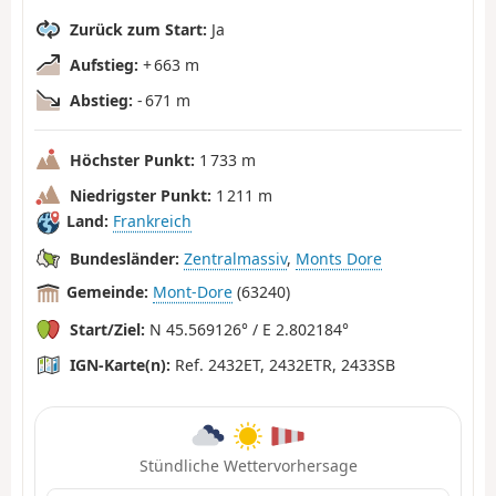
Zurück zum Start:
Ja
Aufstieg:
+ 663 m
Abstieg:
- 671 m
Höchster Punkt:
1 733 m
Niedrigster Punkt:
1 211 m
Land:
Frankreich
Bundesländer:
Zentralmassiv
,
Monts Dore
Gemeinde:
Mont-Dore
(63240)
Start/Ziel:
N 45.569126° / E 2.802184°
IGN-Karte(n):
Ref. 2432ET, 2432ETR, 2433SB
Stündliche Wettervorhersage