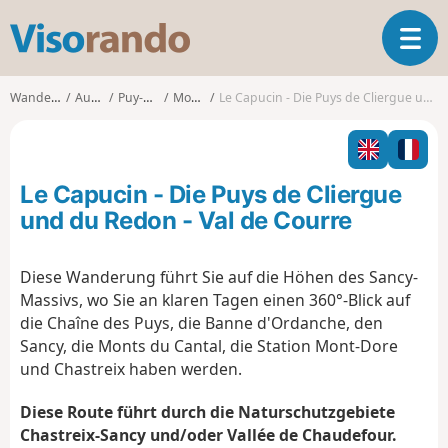
V
T
i
o
s
g
o
Wanderungen
Auvergne
Puy-de-Dôme
Mont-Dore
Le Capucin - Die Puys de Cliergue und du Redon - Val de Courre
g
r
l
a
e
n
n
d
Le Capucin - Die Puys de Cliergue
a
o
v
und du Redon - Val de Courre
i
g
Diese Wanderung führt Sie auf die Höhen des Sancy-
a
Massivs, wo Sie an klaren Tagen einen 360°-Blick auf
t
i
die Chaîne des Puys, die Banne d'Ordanche, den
o
Sancy, die Monts du Cantal, die Station Mont-Dore
n
und Chastreix haben werden.
Diese Route führt durch die Naturschutzgebiete
Chastreix-Sancy und/oder Vallée de Chaudefour.