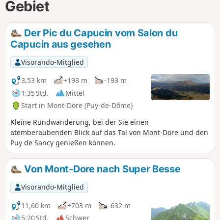
Gebiet
Der Pic du Capucin vom Salon du
Capucin aus gesehen
Visorando-Mitglied
3,53 km
+193 m
-193 m
1:35 Std.
Mittel
Start in Mont-Dore (Puy-de-Dôme)
Kleine Rundwanderung, bei der Sie einen
atemberaubenden Blick auf das Tal von Mont-Dore und den
Puy de Sancy genießen können.
Von Mont-Dore nach Super Besse
Visorando-Mitglied
11,60 km
+703 m
-632 m
5:20 Std.
Schwer